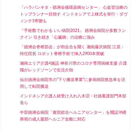
「ハラパンキタ・徳洲会循環器病センター」 心血管治療の
トップランナー目指す インドネシアで上棟式を挙行・ダヴ
ィンチ5寄贈も
『手術数でわかる いい病院2021』 徳洲会病院が多数ラン
クイン 引き続き「心臓病」の治療に強み
「徳洲会脊椎部会」が初会合を開く 湘南藤沢病院 江原・
特任院長 ロボット脊椎手術で挿入2900本突破
湘南エリア介護4施設 神奈川県のコロナ専用病棟支援 介護
職がレッドゾーンで生活介助
仙台徳洲会病院市の“下り搬送事業”に参画病院救急車を活
用して転院搬送
インドネシア介護人材受け入れ八木沼・社徳看護部門本部
長ら
中部徳洲会病院「腹部総合ヘルニアセンター」を開設沖縄
県初の成人腹部ヘルニア全般に対応