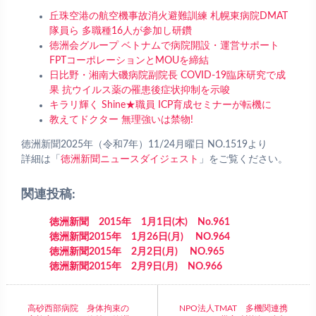
丘珠空港の航空機事故消火避難訓練 札幌東病院DMAT
隊員ら 多職種16人が参加し研鑽
徳洲会グループ ベトナムで病院開設・運営サポート
FPTコーポレーションとMOUを締結
日比野・湘南大磯病院副院長 COVID-19臨床研究で成
果 抗ウイルス薬の罹患後症状抑制を示唆
キラリ輝く Shine★職員 ICP育成セミナーが転機に
教えてドクター 無理強いは禁物!
徳洲新聞2025年（令和7年）11/24月曜日 NO.1519より
詳細は「
徳洲新聞ニュースダイジェスト
」をご覧ください。
関連投稿:
徳洲新聞 2015年 1月1日(木) No.961
徳洲新聞2015年 1月26日(月) NO.964
徳洲新聞2015年 2月2日(月) NO.965
徳洲新聞2015年 2月9日(月) NO.966
高砂西部病院 身体拘束の
NPO法人TMAT 多機関連携