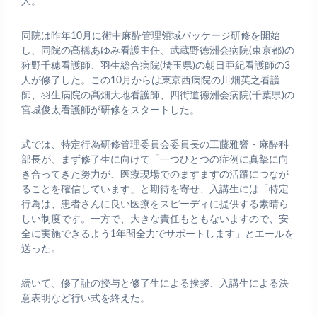
人。
同院は昨年10月に術中麻酔管理領域パッケージ研修を開始
し、同院の髙橋あゆみ看護主任、武蔵野徳洲会病院(東京都)の
狩野千穂看護師、羽生総合病院(埼玉県)の朝日亜紀看護師の3
人が修了した。この10月からは東京西病院の川畑英之看護
師、羽生病院の髙畑大地看護師、四街道徳洲会病院(千葉県)の
宮城俊太看護師が研修をスタートした。
式では、特定行為研修管理委員会委員長の工藤雅響・麻酔科
部長が、まず修了生に向けて「一つひとつの症例に真摯に向
き合ってきた努力が、医療現場でのますますの活躍につなが
ることを確信しています」と期待を寄せ、入講生には「特定
行為は、患者さんに良い医療をスピーディに提供する素晴ら
しい制度です。一方で、大きな責任もともないますので、安
全に実施できるよう1年間全力でサポートします」とエールを
送った。
続いて、修了証の授与と修了生による挨拶、入講生による決
意表明など行い式を終えた。