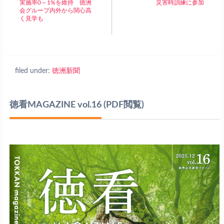
実施率0～1%を維持 徳洲
災害時訓練に参加
会グループ内外から関心高
く見学も
filed under:
徳洲新聞
徳看MAGAZINE vol.16
(PDF閲覧)