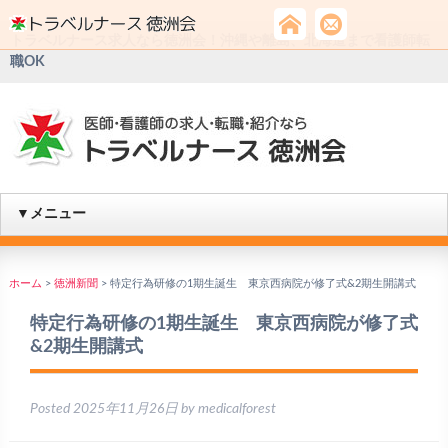
トラベルナース求人なら徳洲会！沖縄や離島、北海道まで看護師転
職OK
▼メニュー
ホーム
>
徳洲新聞
>
特定行為研修の1期生誕生 東京西病院が修了式&2期生開講式
特定行為研修の1期生誕生 東京西病院が修了式
&2期生開講式
Posted
2025年11月26日
by
medicalforest