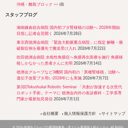
沖縄・離島ブロック
(8)
スタッフブログ
湘南鎌倉総合病院 国内初ブタ腎移植の治験へ 2028年開始
目指し記者会見開く
2026年7月28日
東京西徳洲会病院 「緊急大動脈重点病院」に指定 解離・瘤
破裂症例を最優先で搬送受け入れ
2026年7月22日
吹田徳洲会病院 水疱性角膜症へ角膜再生医療を施行 角膜移
植しかなかった患者さんに光明
2026年7月14日
徳洲会グループなど3機関 国内初の「異種腎移植」治験へ
遺伝子改変ブタ用い2028年にも実施
2026年7月7日
第3回Tokushukai Robotic Seminar 「共創が加速する次世代
ロボット手術」テーマに 徳洲会内外の各診療科・工学系専
門家が最新知見発信
2026年7月1日
会社概要
個人情報保護方針
サイトマップ
© 2026 徳洲会グループの看護師募集・求人なら看護師人材センター. All Rights