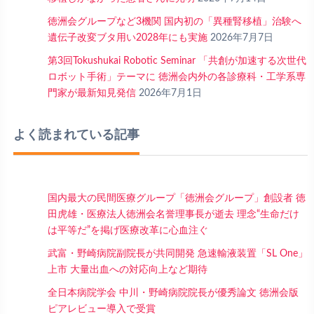
徳洲会グループなど3機関 国内初の「異種腎移植」治験へ
遺伝子改変ブタ用い2028年にも実施
2026年7月7日
第3回Tokushukai Robotic Seminar 「共創が加速する次世代
ロボット手術」テーマに 徳洲会内外の各診療科・工学系専
門家が最新知見発信
2026年7月1日
よく読まれている記事
国内最大の民間医療グループ「徳洲会グループ」創設者 徳
田虎雄・医療法人徳洲会名誉理事長が逝去 理念“生命だけ
は平等だ”を掲げ医療改革に心血注ぐ
武富・野崎病院副院長が共同開発 急速輸液装置「SL One」
上市 大量出血への対応向上など期待
全日本病院学会 中川・野崎病院院長が優秀論文 徳洲会版
ピアレビュー導入で受賞