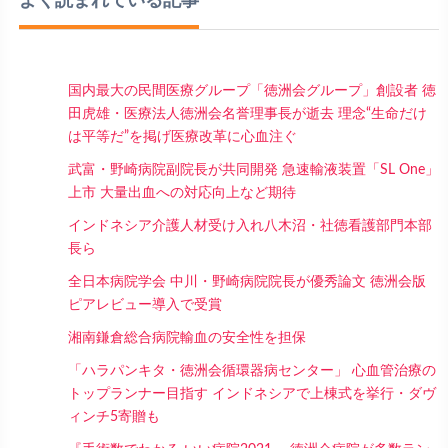
よく読まれている記事
国内最大の民間医療グループ「徳洲会グループ」創設者 徳
田虎雄・医療法人徳洲会名誉理事長が逝去 理念“生命だけ
は平等だ”を掲げ医療改革に心血注ぐ
武富・野崎病院副院長が共同開発 急速輸液装置「SL One」
上市 大量出血への対応向上など期待
インドネシア介護人材受け入れ八木沼・社徳看護部門本部
長ら
全日本病院学会 中川・野崎病院院長が優秀論文 徳洲会版
ピアレビュー導入で受賞
湘南鎌倉総合病院輸血の安全性を担保
「ハラパンキタ・徳洲会循環器病センター」 心血管治療の
トップランナー目指す インドネシアで上棟式を挙行・ダヴ
ィンチ5寄贈も