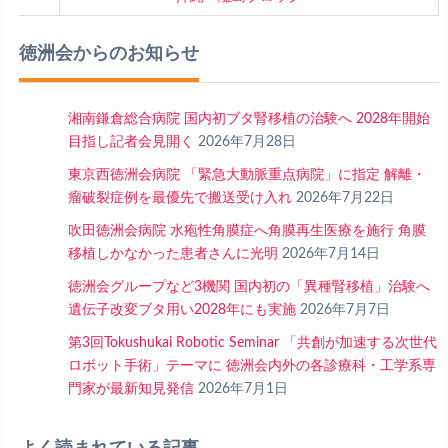
徳洲会からのお知らせ
湘南鎌倉総合病院 国内初ブタ腎移植の治験へ 2028年開始
目指し記者会見開く
2026年7月28日
東京西徳洲会病院 「緊急大動脈重点病院」に指定 解離・
瘤破裂症例を最優先で搬送受け入れ
2026年7月22日
吹田徳洲会病院 水疱性角膜症へ角膜再生医療を施行 角膜
移植しかなかった患者さんに光明
2026年7月14日
徳洲会グループなど3機関 国内初の「異種腎移植」治験へ
遺伝子改変ブタ用い2028年にも実施
2026年7月7日
第3回Tokushukai Robotic Seminar 「共創が加速する次世代
ロボット手術」テーマに 徳洲会内外の各診療科・工学系専
門家が最新知見発信
2026年7月1日