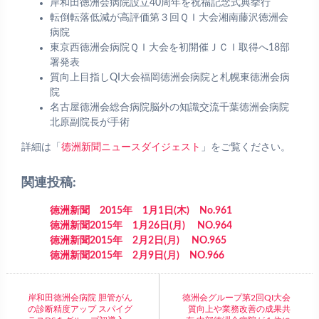
岸和田徳洲会病院設立40周年を祝福記念式典挙行
転倒転落低減が高評価第３回ＱＩ大会湘南藤沢徳洲会
病院
東京西徳洲会病院ＱＩ大会を初開催ＪＣＩ取得へ18部
署発表
質向上目指しQI大会福岡徳洲会病院と札幌東徳洲会病
院
名古屋徳洲会総合病院脳外の知識交流千葉徳洲会病院
北原副院長が手術
詳細は「
徳洲
新聞ニュースダイジェスト
」をご覧ください。
関連投稿:
徳洲新聞 2015年 1月1日(木) No.961
徳洲新聞2015年 1月26日(月) NO.964
徳洲新聞2015年 2月2日(月) NO.965
徳洲新聞2015年 2月9日(月) NO.966
岸和田徳洲会病院 胆管がん
徳洲会グループ第2回QI大会
の診断精度アップ スパイグ
質向上や業務改善の成果共