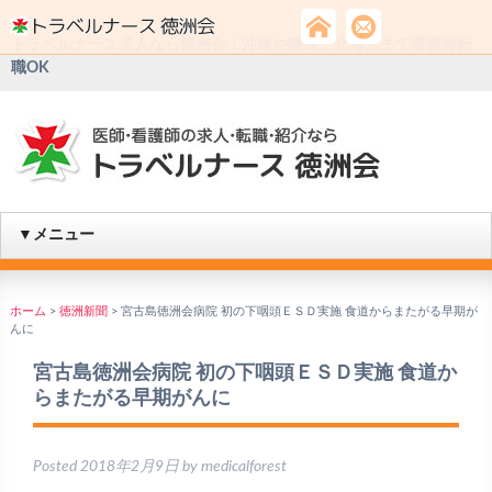
トラベルナース求人なら徳洲会！沖縄や離島、北海道まで看護師転
職OK
▼メニュー
ホーム
>
徳洲新聞
>
宮古島徳洲会病院 初の下咽頭ＥＳＤ実施 食道からまたがる早期が
んに
宮古島徳洲会病院 初の下咽頭ＥＳＤ実施 食道か
らまたがる早期がんに
Posted
2018年2月9日
by
medicalforest