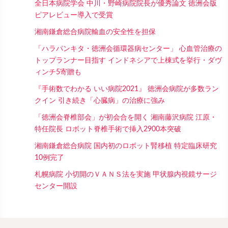
全日本病院学会 中川・野崎病院院長が優秀論文 徳洲会版
ピアレビュー導入で受賞
湘南鎌倉総合病院輸血の安全性を担保
「ハラパンキタ・徳洲会循環器病センター」 心血管治療の
トップランナー目指す インドネシアで上棟式を挙行・ダヴ
ィンチ5寄贈も
『手術数でわかる いい病院2021』 徳洲会病院が多数ラン
クイン 引き続き「心臓病」の治療に強み
「徳洲会脊椎部会」が初会合を開く 湘南藤沢病院 江原・
特任院長 ロボット脊椎手術で挿入2900本突破
湘南鎌倉総合病院 国内初のロボット腎移植 特定臨床研究
10例完了
札幌病院 小切開のＶＡＮＳ法を実施 甲状腺内視鏡サージ
センター開設