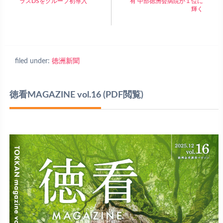
ラスDSをグループ初導入
有 中部徳洲会病院が１位に
輝く
filed under:
徳洲新聞
徳看MAGAZINE vol.16
(PDF閲覧)