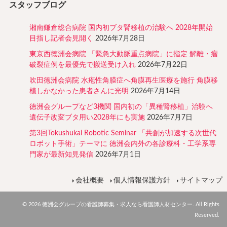
スタッフブログ
湘南鎌倉総合病院 国内初ブタ腎移植の治験へ 2028年開始
目指し記者会見開く
2026年7月28日
東京西徳洲会病院 「緊急大動脈重点病院」に指定 解離・瘤
破裂症例を最優先で搬送受け入れ
2026年7月22日
吹田徳洲会病院 水疱性角膜症へ角膜再生医療を施行 角膜移
植しかなかった患者さんに光明
2026年7月14日
徳洲会グループなど3機関 国内初の「異種腎移植」治験へ
遺伝子改変ブタ用い2028年にも実施
2026年7月7日
第3回Tokushukai Robotic Seminar 「共創が加速する次世代
ロボット手術」テーマに 徳洲会内外の各診療科・工学系専
門家が最新知見発信
2026年7月1日
会社概要
個人情報保護方針
サイトマップ
© 2026 徳洲会グループの看護師募集・求人なら看護師人材センター. All Rights
Reserved.