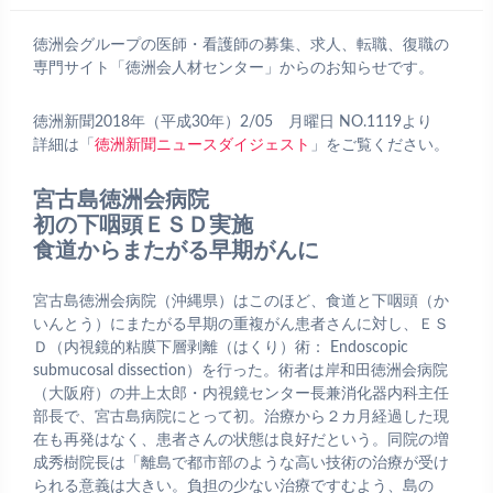
徳洲会グループの医師・看護師の募集、求人、転職、復職の
専門サイト「徳洲会人材センター」からのお知らせです。
徳洲新聞2018年（平成30年）2/05 月曜日 NO.1119より
詳細は「
徳洲
新聞ニュースダイジェスト
」をご覧ください。
宮古島徳洲会病院
初の下咽頭ＥＳＤ実施
食道からまたがる早期がんに
宮古島徳洲会病院（沖縄県）はこのほど、食道と下咽頭（か
いんとう）にまたがる早期の重複がん患者さんに対し、ＥＳ
Ｄ（内視鏡的粘膜下層剥離（はくり）術： Endoscopic
submucosal dissection）を行った。術者は岸和田徳洲会病院
（大阪府）の井上太郎・内視鏡センター長兼消化器内科主任
部長で、宮古島病院にとって初。治療から２カ月経過した現
在も再発はなく、患者さんの状態は良好だという。同院の増
成秀樹院長は「離島で都市部のような高い技術の治療が受け
られる意義は大きい。負担の少ない治療ですむよう、島の