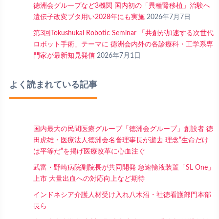
徳洲会グループなど3機関 国内初の「異種腎移植」治験へ
遺伝子改変ブタ用い2028年にも実施
2026年7月7日
第3回Tokushukai Robotic Seminar 「共創が加速する次世代
ロボット手術」テーマに 徳洲会内外の各診療科・工学系専
門家が最新知見発信
2026年7月1日
よく読まれている記事
国内最大の民間医療グループ「徳洲会グループ」創設者 徳
田虎雄・医療法人徳洲会名誉理事長が逝去 理念“生命だけ
は平等だ”を掲げ医療改革に心血注ぐ
武富・野崎病院副院長が共同開発 急速輸液装置「SL One」
上市 大量出血への対応向上など期待
インドネシア介護人材受け入れ八木沼・社徳看護部門本部
長ら