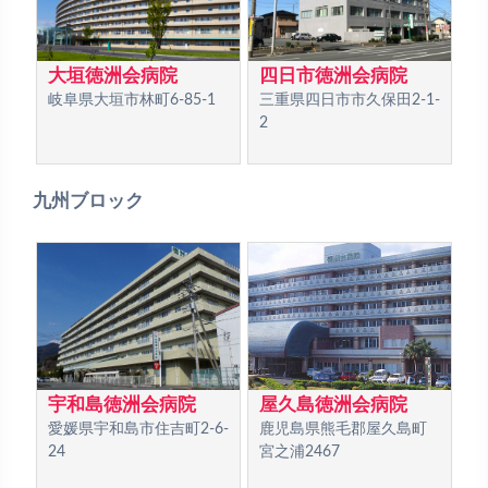
大垣徳洲会病院
四日市徳洲会病院
岐阜県大垣市林町6-85-1
三重県四日市市久保田2-1-
2
九州ブロック
宇和島徳洲会病院
屋久島徳洲会病院
愛媛県宇和島市住吉町2-6-
鹿児島県熊毛郡屋久島町
24
宮之浦2467