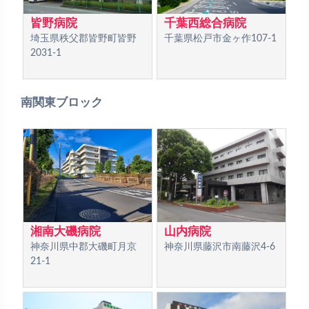
皆野病院
千葉西総合病院
埼玉県秩父郡皆野町皆野
千葉県松戸市金ヶ作107-1
2031-1
南関東ブロック
湘南大磯病院
山内病院
神奈川県中郡大磯町月京
神奈川県藤沢市南藤沢4-6
21-1