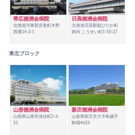
帯広徳洲会病院
日高徳洲会病院
北海道河東郡音更町木野
北海道日高郡新ひだか町
西通14-2-1
静内 こうせい町1-10-27
東北ブロック
山形徳洲会病院
新庄徳洲会病院
山形県山形市清住町2-3-
山形県新庄市大字鳥越字
51
駒場4623