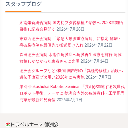
スタッフブログ
湘南鎌倉総合病院 国内初ブタ腎移植の治験へ 2028年開始
目指し記者会見開く
2026年7月28日
東京西徳洲会病院 「緊急大動脈重点病院」に指定 解離・
瘤破裂症例を最優先で搬送受け入れ
2026年7月22日
吹田徳洲会病院 水疱性角膜症へ角膜再生医療を施行 角膜
移植しかなかった患者さんに光明
2026年7月14日
徳洲会グループなど3機関 国内初の「異種腎移植」治験へ
遺伝子改変ブタ用い2028年にも実施
2026年7月7日
第3回Tokushukai Robotic Seminar 「共創が加速する次世代
ロボット手術」テーマに 徳洲会内外の各診療科・工学系専
門家が最新知見発信
2026年7月1日