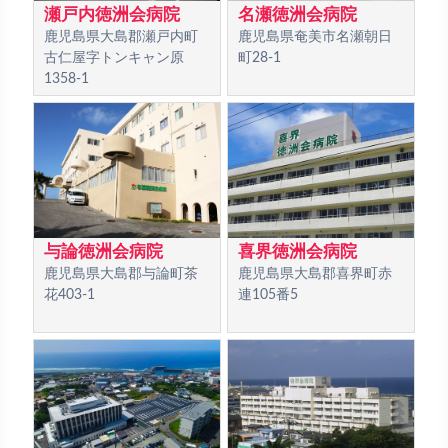
瀬戸内徳洲会病院
名瀬徳洲会病院
鹿児島県大島郡瀬戸内町
鹿児島県奄美市名瀬朝日
古仁屋字トンキャン原
町28-1
1358-1
与論徳洲会病院
喜界徳洲会病院
鹿児島県大島郡与論町茶
鹿児島県大島郡喜界町赤
花403-1
連105番5