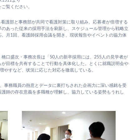
.1511より
をご覧ください。
年から看護部と事務部が共同で看護対策に取り組み、応募者が倍増する
界のあった従来の採用手法を刷新し、スケジュール管理から戦略立
応。月1回、看護師採用会議を開き、現状報告やイベントの協力体
橋口盛次・事務次長は「50人の新卒採用には、255人の見学者が
らが目標を共有することで行動を具体化した。とくに就職説明会や
を増やすなど、状況に応じた対応を徹底している。
は、事務職員の熱意とデータに裏打ちされた企画力に深い感銘を受
看護師の存在意義を多職種が理解し、協力している姿勢もうれし