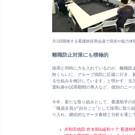
月1回開催する看護師採用会議で現状や協力体
離職防止対策にも積極的
採用と同時に力を入れているのが、離職防
秋くらいに、グループ病院に応援に行き、
る仕組みを検討しています」と明かす。北
置転換や試用期間の導入など、個別のニー
今年、新たな取り組みとして、看護助手の
「職員全員が“自分ごと”として採用に取り
り入れ、継続的なデータ蓄積と分析を通じ
岸和田病院 終末期&緩和ケア 看護師教