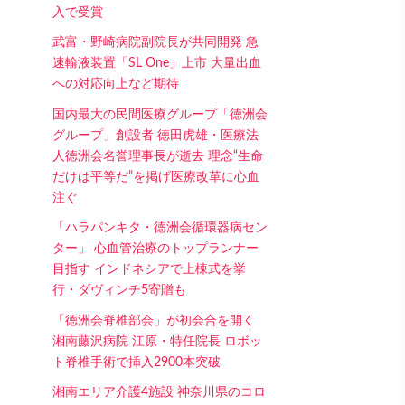
入で受賞
武富・野崎病院副院長が共同開発 急
速輸液装置「SL One」上市 大量出血
への対応向上など期待
国内最大の民間医療グループ「徳洲会
グループ」創設者 徳田虎雄・医療法
人徳洲会名誉理事長が逝去 理念“生命
だけは平等だ”を掲げ医療改革に心血
注ぐ
「ハラパンキタ・徳洲会循環器病セン
ター」 心血管治療のトップランナー
目指す インドネシアで上棟式を挙
行・ダヴィンチ5寄贈も
「徳洲会脊椎部会」が初会合を開く
湘南藤沢病院 江原・特任院長 ロボッ
ト脊椎手術で挿入2900本突破
湘南エリア介護4施設 神奈川県のコロ