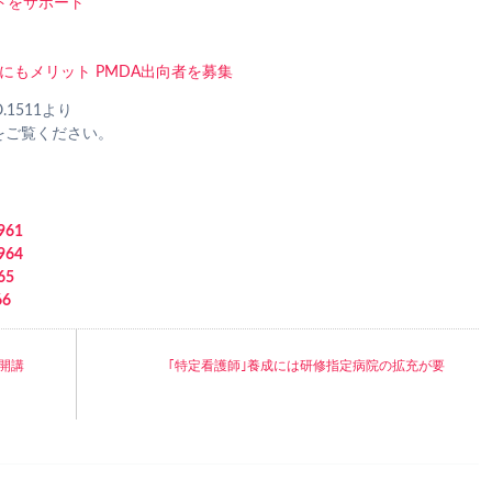
トをサポート
にもメリット PMDA出向者を募集
.1511より
をご覧ください。
961
964
65
6
修開講
｢特定看護師｣養成には研修指定病院の拡充が要