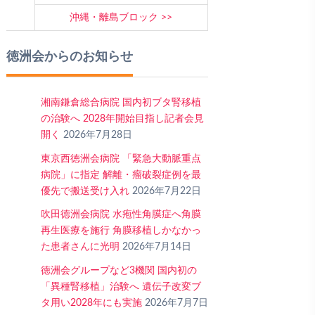
沖縄・離島ブロック
徳洲会からのお知らせ
湘南鎌倉総合病院 国内初ブタ腎移植
の治験へ 2028年開始目指し記者会見
開く
2026年7月28日
東京西徳洲会病院 「緊急大動脈重点
病院」に指定 解離・瘤破裂症例を最
優先で搬送受け入れ
2026年7月22日
吹田徳洲会病院 水疱性角膜症へ角膜
再生医療を施行 角膜移植しかなかっ
た患者さんに光明
2026年7月14日
徳洲会グループなど3機関 国内初の
「異種腎移植」治験へ 遺伝子改変ブ
タ用い2028年にも実施
2026年7月7日