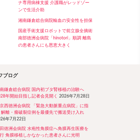
ナ専用病棟支援 介護職がレッドゾー
ンで生活介助
湘南鎌倉総合病院輸血の安全性を担保
国産手術支援ロボットで前立腺全摘術
南部徳洲会病院「hinotori」順調 離島
の患者さんにも恩恵大きく
フブログ
南鎌倉総合病院 国内初ブタ腎移植の治験へ
028年開始目指し記者会見開く
2026年7月28日
京西徳洲会病院 「緊急大動脈重点病院」に指
 解離・瘤破裂症例を最優先で搬送受け入れ
026年7月22日
田徳洲会病院 水疱性角膜症へ角膜再生医療を
行 角膜移植しかなかった患者さんに光明