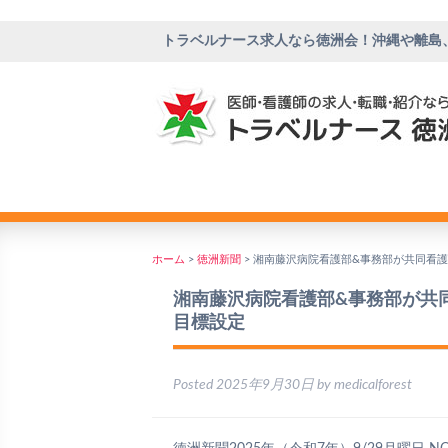
トラベルナース求人なら徳洲会！沖縄や離島
ホーム
>
徳洲新聞
>
湘南藤沢病院看護部&事務部が共同看
湘南藤沢病院看護部&事務部が共
目標設定
Posted
2025年9月30日
by
medicalforest