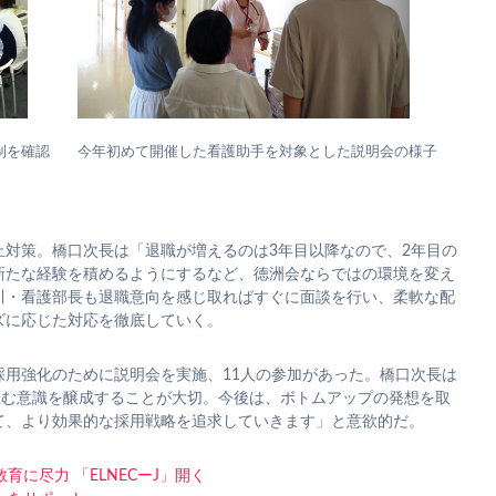
制を確認
今年初めて開催した看護助手を対象とした説明会の様子
止対策。橋口次長は「退職が増えるのは3年目以降なので、2年目の
新たな経験を積めるようにするなど、徳洲会ならではの環境を変え
川・看護部長も退職意向を感じ取ればすぐに面談を行い、柔軟な配
ズに応じた対応を徹底していく。
採用強化のために説明会を実施、11人の参加があった。橋口次長は
組む意識を醸成することが大切。今後は、ボトムアップの発想を取
て、より効果的な採用戦略を追求していきます」と意欲的だ。
育に尽力 「ELNECーJ」開く