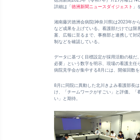
徳洲新聞2025年（令和7年）9/29月曜日 NO
詳細は「
徳洲新聞ニュースダイジェスト
」
湘南藤沢徳洲会病院(神奈川県)は2023
など成果を上げている。看護部だけでは限
案、広報に至るまで、事務部と連携して対
制などを確認している。
データに基づく目標設定が採用活動の核だ。
必要」という数字を明示、現場の看護主任
病院見学会が集中する8月には、開催回数
8月に同院に異動した北川きよみ看護部長
け、「チームワークがすごい」と評価。「
い」と期待。