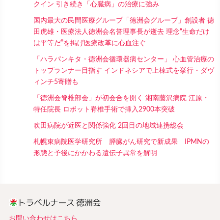
クイン 引き続き「心臓病」の治療に強み
国内最大の民間医療グループ「徳洲会グループ」創設者 徳
田虎雄・医療法人徳洲会名誉理事長が逝去 理念“生命だけ
は平等だ”を掲げ医療改革に心血注ぐ
「ハラパンキタ・徳洲会循環器病センター」 心血管治療の
トップランナー目指す インドネシアで上棟式を挙行・ダヴ
ィンチ5寄贈も
「徳洲会脊椎部会」が初会合を開く 湘南藤沢病院 江原・
特任院長 ロボット脊椎手術で挿入2900本突破
吹田病院が近医と関係強化 2回目の地域連携総会
札幌東病院医学研究所 膵臓がん研究で新成果 IPMNの
形態と予後にかかわる遺伝子異常を解明
お問い合わせはこちら