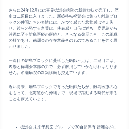
さらに24年12月には喜界徳洲会病院の新築移転が完了し、歴
史は二巡目に入りました。新築移転祝賀会に集った離島ブロ
ックの仲間たちの表情には、かつて感じた悲壮感は消え失
せ、彼らの発する言葉は、使命感と自信に満ち、鹿児島から
沖縄に至る離島医療の継続と、さらなる発展こそ、この組織
の肝であり、徳洲会の存在意義そのものであることを強く思
わせました。
一巡目の離島ブロックに蔓延した医師不足は、二巡目には、
現場と徳洲会本部の力で、必ず解消していかなければなりま
せん。名瀬病院の新築移転も控えています。
近い将来、離島ブロックで育った医師たちが、離島医療の心
をもって、北海道から沖縄まで、現場で躍動する時代が来る
ことを夢見ています。
徳洲会 未来予想図 グループで30台超保有 徳洲会がロ