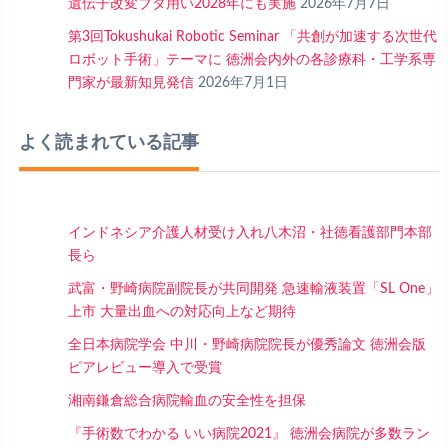
遺伝子改変ブタ用い2028年にも実施
2026年7月7日
第3回Tokushukai Robotic Seminar 「共創が加速する次世代
ロボット手術」テーマに 徳洲会内外の各診療科・工学系専
門家が最新知見発信
2026年7月1日
よく読まれている記事
インドネシア介護人材受け入れ八木沼・社徳看護部門本部
長ら
武富・野崎病院副院長が共同開発 急速輸液装置「SL One」
上市 大量出血への対応向上など期待
全日本病院学会 中川・野崎病院院長が優秀論文 徳洲会版
ピアレビュー導入で受賞
湘南鎌倉総合病院輸血の安全性を担保
『手術数でわかる いい病院2021』 徳洲会病院が多数ラン