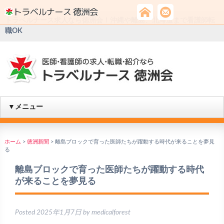
トラベルナース求人なら徳洲会！沖縄や離島、北海道まで看護師転
職OK
▼メニュー
ホーム
>
徳洲新聞
>
離島ブロックで育った医師たちが躍動する時代が来ることを夢見
る
離島ブロックで育った医師たちが躍動する時代
が来ることを夢見る
Posted
2025年1月7日
by
medicalforest