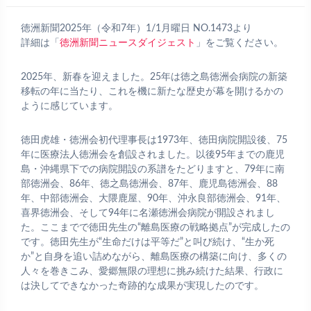
徳洲新聞2025年（令和7年）1/1月曜日 NO.1473より
詳細は「
徳洲新聞ニュースダイジェスト
」をご覧ください。
2025年、新春を迎えました。25年は徳之島徳洲会病院の新築
移転の年に当たり、これを機に新たな歴史が幕を開けるかの
ように感じています。
徳田虎雄・徳洲会初代理事長は1973年、徳田病院開設後、75
年に医療法人徳洲会を創設されました。以後95年までの鹿児
島・沖縄県下での病院開設の系譜をたどりますと、79年に南
部徳洲会、86年、徳之島徳洲会、87年、鹿児島徳洲会、88
年、中部徳洲会、大隈鹿屋、90年、沖永良部徳洲会、91年、
喜界徳洲会、そして94年に名瀬徳洲会病院が開設されまし
た。ここまでで徳田先生の“離島医療の戦略拠点”が完成したの
です。徳田先生が“生命だけは平等だ”と叫び続け、“生か死
か”と自身を追い詰めながら、離島医療の構築に向け、多くの
人々を巻きこみ、愛郷無限の理想に挑み続けた結果、行政に
は決してできなかった奇跡的な成果が実現したのです。