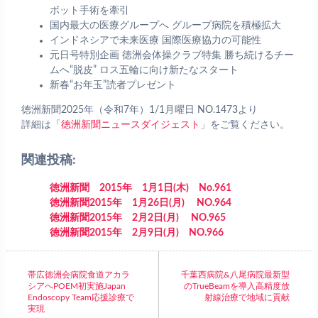
ボット手術を牽引
国内最大の医療グループへ グループ病院を積極拡大
インドネシアで未来医療 国際医療協力の可能性
元日号特別企画 徳洲会体操クラブ特集 勝ち続けるチー
ムへ“脱皮” ロス五輪に向け新たなスタート
新春“お年玉”読者プレゼント
徳洲新聞2025年（令和7年）1/1月曜日 NO.1473より
詳細は「
徳洲新聞ニュースダイジェスト
」をご覧ください。
関連投稿:
徳洲新聞 2015年 1月1日(木) No.961
徳洲新聞2015年 1月26日(月) NO.964
徳洲新聞2015年 2月2日(月) NO.965
徳洲新聞2015年 2月9日(月) NO.966
帯広徳洲会病院食道アカラ
千葉西病院&八尾病院最新型
シアへPOEM初実施Japan
のTrueBeamを導入高精度放
Endoscopy Team応援診療で
射線治療で地域に貢献
実現