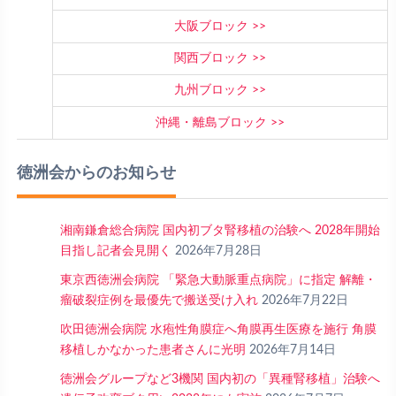
大阪ブロック
関西ブロック
九州ブロック
沖縄・離島ブロック
徳洲会からのお知らせ
湘南鎌倉総合病院 国内初ブタ腎移植の治験へ 2028年開始
目指し記者会見開く
2026年7月28日
東京西徳洲会病院 「緊急大動脈重点病院」に指定 解離・
瘤破裂症例を最優先で搬送受け入れ
2026年7月22日
吹田徳洲会病院 水疱性角膜症へ角膜再生医療を施行 角膜
移植しかなかった患者さんに光明
2026年7月14日
徳洲会グループなど3機関 国内初の「異種腎移植」治験へ