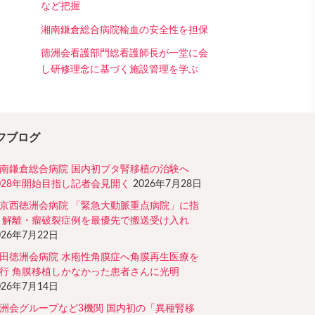
など把握
湘南鎌倉総合病院輸血の安全性を担保
徳洲会看護部門総看護師長が一堂に会
し研修理念に基づく施設管理を学ぶ
フブログ
南鎌倉総合病院 国内初ブタ腎移植の治験へ
028年開始目指し記者会見開く
2026年7月28日
京西徳洲会病院 「緊急大動脈重点病院」に指
 解離・瘤破裂症例を最優先で搬送受け入れ
026年7月22日
田徳洲会病院 水疱性角膜症へ角膜再生医療を
行 角膜移植しかなかった患者さんに光明
026年7月14日
洲会グループなど3機関 国内初の「異種腎移