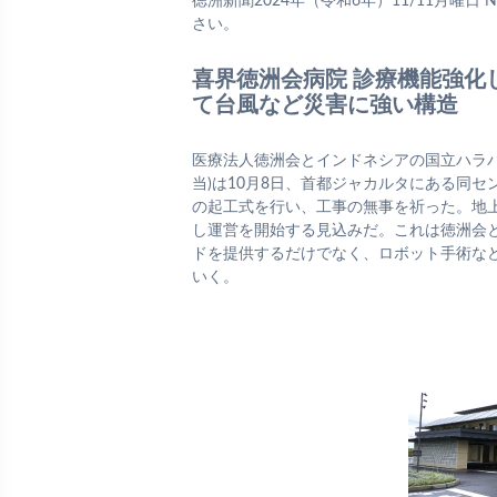
徳洲新聞2024年（令和6年）11/11月曜日 N
さい。
喜界徳洲会病院 診療機能強化
て台風など災害に強い構造
医療法人徳洲会とインドネシアの国立ハラ
当)は10月8日、首都ジャカルタにある同
の起工式を行い、工事の無事を祈った。地上2
し運営を開始する見込みだ。これは徳洲会
ドを提供するだけでなく、ロボット手術な
いく。