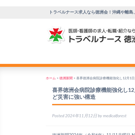
トラベルナース求人なら徳洲会！沖縄や離島
ホーム
>
徳洲新聞
>
喜界徳洲会病院診療機能強化し12月1
喜界徳洲会病院診療機能強化し1
ど災害に強い構造
Posted
2024年11月12日
by
medicalforest