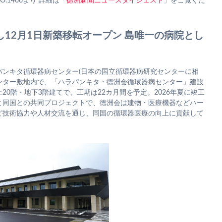
O.1466より 詳細は「
徳洲新聞ニュースダイジェスト
」をご覧くだ
し12月1日新築移転オープン 島唯一の病院とし
パンキタ循環器病センター(日本の国立循環器病研究センターに相
センター敷地内で、「ハラパンキタ・徳洲会循環器病センター」建設
0階・地下3階建てで、工期は22カ月間を予定。2026年夏に竣工
と同国との共同プロジェクトで、徳洲会は建物・医療機器などハー
ど技術協力や人材交流を通じ、同国の循環器医療の向上に貢献して