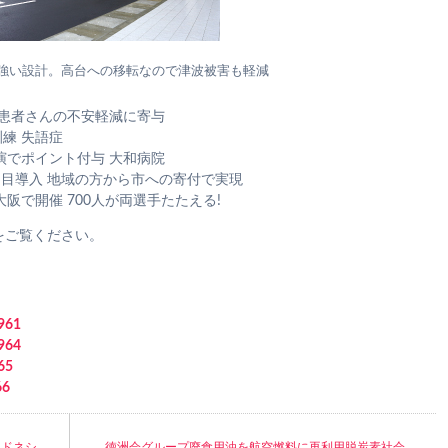
強い設計。高台への移転なので津波被害も軽減
 患者さんの不安軽減に寄与
訓練 失語症
演でポイント付与 大和病院
台目導入 地域の方から市への寄付で実現
阪で開催 700人が両選手たたえる!
をご覧ください。
961
964
65
6
ンドネシ
徳洲会グループ廃食用油を航空燃料に再利用脱炭素社会