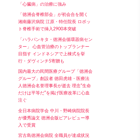
「心臓病」の治療に強み
「徳洲会脊椎部会」が初会合を開く
湘南藤沢病院 江原・特任院長 ロボッ
ト脊椎手術で挿入2900本突破
「ハラパンキタ・徳洲会循環器病セン
ター」 心血管治療のトップランナー
目指す インドネシアで上棟式を挙
行・ダヴィンチ5寄贈も
国内最大の民間医療グループ「徳洲会
グループ」創設者 徳田虎雄・医療法
人徳洲会名誉理事長が逝去 理念“生命
だけは平等だ”を掲げ医療改革に心血
注ぐ
全日本病院学会 中川・野崎病院院長
が優秀論文 徳洲会版ピアレビュー導
入で受賞
宮古島徳洲会病院 全職員が達成状況