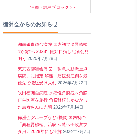
沖縄・離島ブロック
徳洲会からのお知らせ
湘南鎌倉総合病院 国内初ブタ腎移植
の治験へ 2028年開始目指し記者会見
開く
2026年7月28日
東京西徳洲会病院 「緊急大動脈重点
病院」に指定 解離・瘤破裂症例を最
優先で搬送受け入れ
2026年7月22日
吹田徳洲会病院 水疱性角膜症へ角膜
再生医療を施行 角膜移植しかなかっ
た患者さんに光明
2026年7月14日
徳洲会グループなど3機関 国内初の
「異種腎移植」治験へ 遺伝子改変ブ
タ用い2028年にも実施
2026年7月7日