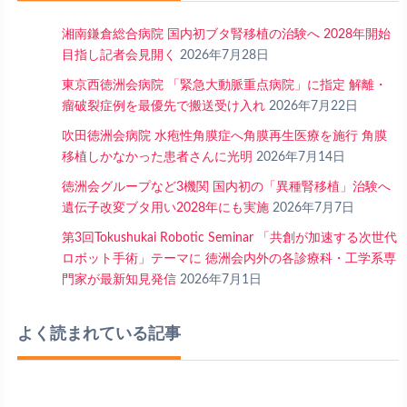
湘南鎌倉総合病院 国内初ブタ腎移植の治験へ 2028年開始
目指し記者会見開く
2026年7月28日
東京西徳洲会病院 「緊急大動脈重点病院」に指定 解離・
瘤破裂症例を最優先で搬送受け入れ
2026年7月22日
吹田徳洲会病院 水疱性角膜症へ角膜再生医療を施行 角膜
移植しかなかった患者さんに光明
2026年7月14日
徳洲会グループなど3機関 国内初の「異種腎移植」治験へ
遺伝子改変ブタ用い2028年にも実施
2026年7月7日
第3回Tokushukai Robotic Seminar 「共創が加速する次世代
ロボット手術」テーマに 徳洲会内外の各診療科・工学系専
門家が最新知見発信
2026年7月1日
よく読まれている記事