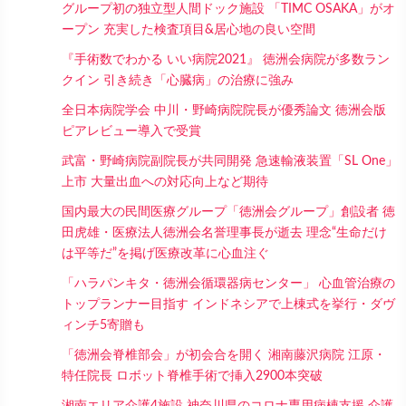
グループ初の独立型人間ドック施設 「TIMC OSAKA」がオ
ープン 充実した検査項目&居心地の良い空間
『手術数でわかる いい病院2021』 徳洲会病院が多数ラン
クイン 引き続き「心臓病」の治療に強み
全日本病院学会 中川・野崎病院院長が優秀論文 徳洲会版
ピアレビュー導入で受賞
武富・野崎病院副院長が共同開発 急速輸液装置「SL One」
上市 大量出血への対応向上など期待
国内最大の民間医療グループ「徳洲会グループ」創設者 徳
田虎雄・医療法人徳洲会名誉理事長が逝去 理念“生命だけ
は平等だ”を掲げ医療改革に心血注ぐ
「ハラパンキタ・徳洲会循環器病センター」 心血管治療の
トップランナー目指す インドネシアで上棟式を挙行・ダヴ
ィンチ5寄贈も
「徳洲会脊椎部会」が初会合を開く 湘南藤沢病院 江原・
特任院長 ロボット脊椎手術で挿入2900本突破
湘南エリア介護4施設 神奈川県のコロナ専用病棟支援 介護