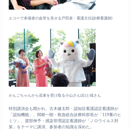
エコーで来場者の血管を見せる戸田泉・看護主任(診療看護師)
かんごちゃんから花束を受け取る小山さん(左)と礒さん
特別講演会も開かれ、古木健太郎・認知症看護認定看護師が
「認知機能」、関根一朗・救急総合診療科部長が「119番のヒ
ミツ」、渡部伸予・感染管理認定看護師が「ノロウイルス対
策」をテーマに講演、参加者の知識を深めた。