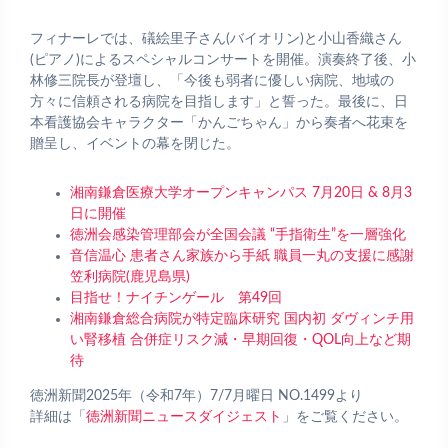
フィナーレでは、礒絵里子さん(バイオリン)と小山香織さん
(ピアノ)によるスペシャルコンサートを開催。演奏終了後、小
林修三院長が登壇し、「今後も弱者に優しい病院、地域の
方々に信頼される病院を目指します」と誓った。最後に、日
本看護協会キャラクター「かんごちゃん」から奏者へ花束を
贈呈し、イベントの幕を閉じた。
湘南鎌倉医療大学オープンキャンパス 7月20日 & 8月3
日に開催
徳洲会感染管理部会が全国会議 “手指衛生”を一層強化
音信温心 患者さん家族から手紙 職員一丸の支援に感謝
笠利病院(鹿児島県)
目指せ！ナイチンゲール 第49回
湘南鎌倉総合病院が特定臨床研究 国内初 ダヴィンチ用
い腎移植 合併症リスク減・早期回復・QOL向上など期
待
徳洲新聞2025年（令和7年）7/7月曜日 NO.1499より
詳細は「
徳洲新聞ニュースダイジェスト
」をご覧ください。