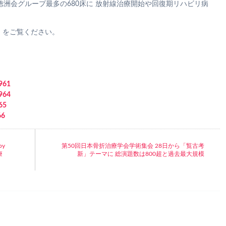
徳洲会グループ最多の680床に 放射線治療開始や回復期リハビリ病
」をご覧ください。
961
964
65
6
py
第50回日本骨折治療学会学術集会 28日から「覧古考
療
新」テーマに 総演題数は800超と過去最大規模