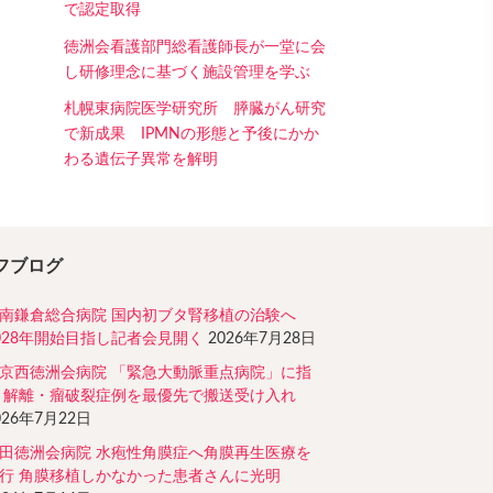
で認定取得
徳洲会看護部門総看護師長が一堂に会
し研修理念に基づく施設管理を学ぶ
札幌東病院医学研究所 膵臓がん研究
で新成果 IPMNの形態と予後にかか
わる遺伝子異常を解明
フブログ
南鎌倉総合病院 国内初ブタ腎移植の治験へ
028年開始目指し記者会見開く
2026年7月28日
京西徳洲会病院 「緊急大動脈重点病院」に指
 解離・瘤破裂症例を最優先で搬送受け入れ
026年7月22日
田徳洲会病院 水疱性角膜症へ角膜再生医療を
行 角膜移植しかなかった患者さんに光明