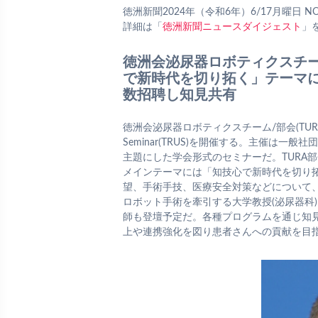
徳洲新聞2024年（令和6年）6/17月曜日 NO
詳細は「
徳洲新聞ニュースダイジェスト
」
徳洲会泌尿器ロボティクスチー
で新時代を切り拓く」テーマ
数招聘し知見共有
徳洲会泌尿器ロボティクスチーム/部会(TURA)は7月
Seminar(TRUS)を開催する。主催は
主題にした学会形式のセミナーだ。TURA
メインテーマには「知技心で新時代を切り
望、手術手技、医療安全対策などについて
ロボット手術を牽引する大学教授(泌尿器科
師も登壇予定だ。各種プログラムを通じ知
上や連携強化を図り患者さんへの貢献を目