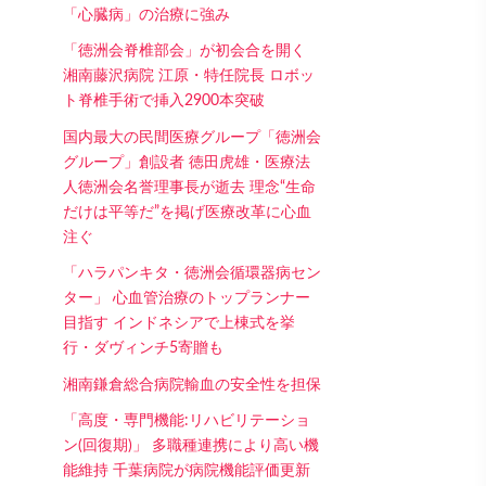
「心臓病」の治療に強み
「徳洲会脊椎部会」が初会合を開く
湘南藤沢病院 江原・特任院長 ロボッ
ト脊椎手術で挿入2900本突破
国内最大の民間医療グループ「徳洲会
グループ」創設者 徳田虎雄・医療法
人徳洲会名誉理事長が逝去 理念“生命
だけは平等だ”を掲げ医療改革に心血
注ぐ
「ハラパンキタ・徳洲会循環器病セン
ター」 心血管治療のトップランナー
目指す インドネシアで上棟式を挙
行・ダヴィンチ5寄贈も
湘南鎌倉総合病院輸血の安全性を担保
「高度・専門機能:リハビリテーショ
ン(回復期)」 多職種連携により高い機
能維持 千葉病院が病院機能評価更新