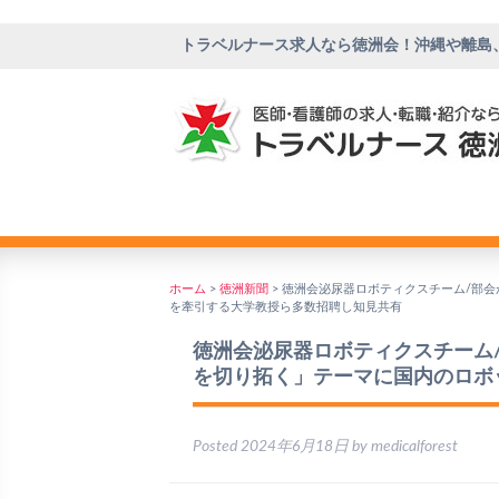
トラベルナース求人なら徳洲会！沖縄や離島
ホーム
>
徳洲新聞
>
徳洲会泌尿器ロボティクスチーム/部会
を牽引する大学教授ら多数招聘し知見共有
徳洲会泌尿器ロボティクスチーム/
を切り拓く」テーマに国内のロボ
Posted
2024年6月18日
by
medicalforest