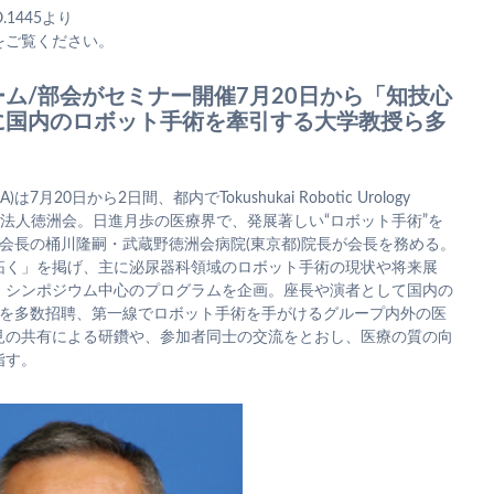
.1445より
をご覧ください。
ム/部会がセミナー開催7月20日から「知技心
に国内のロボット手術を牽引する大学教授ら多
20日から2日間、都内でTokushukai Robotic Urology
一般社団法人徳洲会。日進月歩の医療界で、発展著しい“ロボット手術”を
部会長の桶川隆嗣・武蔵野徳洲会病院(東京都)院長が会長を務める。
拓く」を掲げ、主に泌尿器科領域のロボット手術の現状や将来展
、シンポジウム中心のプログラムを企画。座長や演者として国内の
)を多数招聘、第一線でロボット手術を手がけるグループ内外の医
見の共有による研鑽や、参加者同士の交流をとおし、医療の質の向
指す。