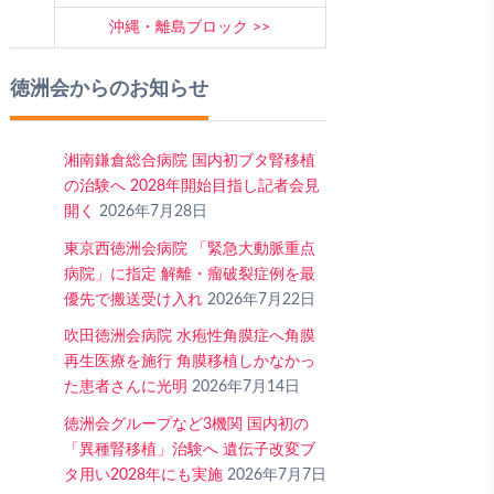
沖縄・離島ブロック
徳洲会からのお知らせ
湘南鎌倉総合病院 国内初ブタ腎移植
の治験へ 2028年開始目指し記者会見
開く
2026年7月28日
東京西徳洲会病院 「緊急大動脈重点
病院」に指定 解離・瘤破裂症例を最
優先で搬送受け入れ
2026年7月22日
吹田徳洲会病院 水疱性角膜症へ角膜
再生医療を施行 角膜移植しかなかっ
た患者さんに光明
2026年7月14日
徳洲会グループなど3機関 国内初の
「異種腎移植」治験へ 遺伝子改変ブ
タ用い2028年にも実施
2026年7月7日