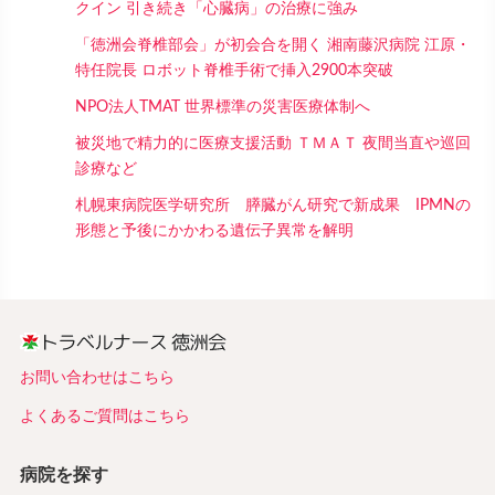
クイン 引き続き「心臓病」の治療に強み
「徳洲会脊椎部会」が初会合を開く 湘南藤沢病院 江原・
特任院長 ロボット脊椎手術で挿入2900本突破
NPO法人TMAT 世界標準の災害医療体制へ
被災地で精力的に医療支援活動 ＴＭＡＴ 夜間当直や巡回
診療など
札幌東病院医学研究所 膵臓がん研究で新成果 IPMNの
形態と予後にかかわる遺伝子異常を解明
お問い合わせはこちら
よくあるご質問はこちら
病院を探す