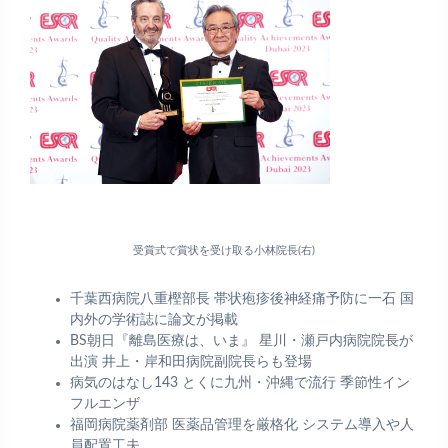
受賞式で賞状を受け取る小林院長(右)
千葉西病院八重樫部長 帯状疱疹後神経痛予防に一石 国
内外の学術誌に論文が掲載
BS朝日『離島医療は、いま』 星川・瀬戸内病院院長が
出演 井上・岸和田病院副院長らも登場
病気のはなし143 とくに九州・沖縄で流行 季節性イン
フルエンザ
福岡病院薬剤部 医薬品管理を厳格化 システム導入や人
員配置工夫