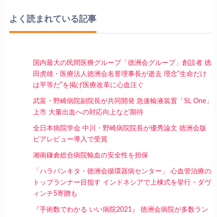
よく読まれている記事
国内最大の民間医療グループ「徳洲会グループ」創設者 徳
田虎雄・医療法人徳洲会名誉理事長が逝去 理念“生命だけ
は平等だ”を掲げ医療改革に心血注ぐ
武富・野崎病院副院長が共同開発 急速輸液装置「SL One」
上市 大量出血への対応向上など期待
全日本病院学会 中川・野崎病院院長が優秀論文 徳洲会版
ピアレビュー導入で受賞
湘南鎌倉総合病院輸血の安全性を担保
「ハラパンキタ・徳洲会循環器病センター」 心血管治療の
トップランナー目指す インドネシアで上棟式を挙行・ダヴ
ィンチ5寄贈も
『手術数でわかる いい病院2021』 徳洲会病院が多数ラン