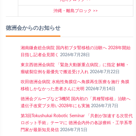
沖縄・離島ブロック
徳洲会からのお知らせ
湘南鎌倉総合病院 国内初ブタ腎移植の治験へ 2028年開始
目指し記者会見開く
2026年7月28日
東京西徳洲会病院 「緊急大動脈重点病院」に指定 解離・
瘤破裂症例を最優先で搬送受け入れ
2026年7月22日
吹田徳洲会病院 水疱性角膜症へ角膜再生医療を施行 角膜
移植しかなかった患者さんに光明
2026年7月14日
徳洲会グループなど3機関 国内初の「異種腎移植」治験へ
遺伝子改変ブタ用い2028年にも実施
2026年7月7日
第3回Tokushukai Robotic Seminar 「共創が加速する次世代
ロボット手術」テーマに 徳洲会内外の各診療科・工学系専
門家が最新知見発信
2026年7月1日