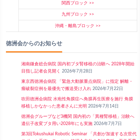
関西ブロック
九州ブロック
沖縄・離島ブロック
徳洲会からのお知らせ
湘南鎌倉総合病院 国内初ブタ腎移植の治験へ 2028年開始
目指し記者会見開く
2026年7月28日
東京西徳洲会病院 「緊急大動脈重点病院」に指定 解離・
瘤破裂症例を最優先で搬送受け入れ
2026年7月22日
吹田徳洲会病院 水疱性角膜症へ角膜再生医療を施行 角膜
移植しかなかった患者さんに光明
2026年7月14日
徳洲会グループなど3機関 国内初の「異種腎移植」治験へ
遺伝子改変ブタ用い2028年にも実施
2026年7月7日
第3回Tokushukai Robotic Seminar 「共創が加速する次世代