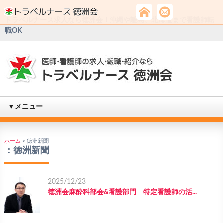
トラベルナース求人なら徳洲会！沖縄や離島、北海道まで看護師転
職OK
▼メニュー
ホーム
>
徳洲新聞
：
徳洲新聞
2025/12/23
徳洲会麻酔科部会&看護部門 特定看護師の活...