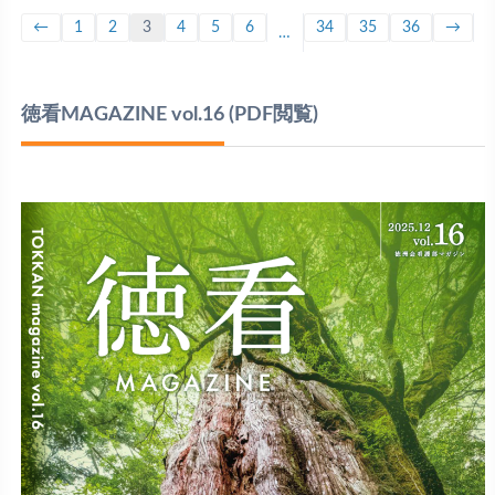
←
1
2
3
4
5
6
34
35
36
→
…
徳看MAGAZINE vol.16
(PDF閲覧)