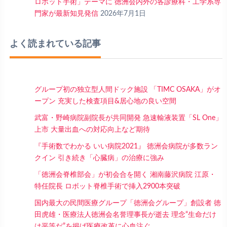
ロボット手術」テーマに 徳洲会内外の各診療科・工学系専
門家が最新知見発信
2026年7月1日
よく読まれている記事
グループ初の独立型人間ドック施設 「TIMC OSAKA」がオ
ープン 充実した検査項目&居心地の良い空間
武富・野崎病院副院長が共同開発 急速輸液装置「SL One」
上市 大量出血への対応向上など期待
『手術数でわかる いい病院2021』 徳洲会病院が多数ラン
クイン 引き続き「心臓病」の治療に強み
「徳洲会脊椎部会」が初会合を開く 湘南藤沢病院 江原・
特任院長 ロボット脊椎手術で挿入2900本突破
国内最大の民間医療グループ「徳洲会グループ」創設者 徳
田虎雄・医療法人徳洲会名誉理事長が逝去 理念“生命だけ
は平等だ”を掲げ医療改革に心血注ぐ