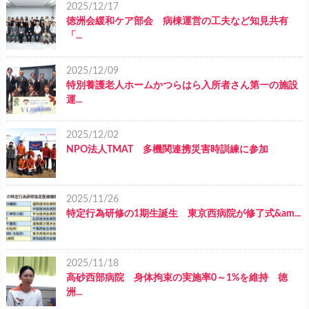
2025/12/17
徳洲会緩和ケア部会 病棟運営の工夫など知見共有
「...
2025/12/09
特別養護老人ホームかつらはら入所者さん第一の施設
運...
2025/12/02
NPO法人TMAT 多機関連携災害時訓練に参加
2025/11/26
特定行為研修の1期生誕生 東京西病院が修了式&am...
2025/11/18
高砂西部病院 身体拘束の実施率0～1%を維持 徳
洲...