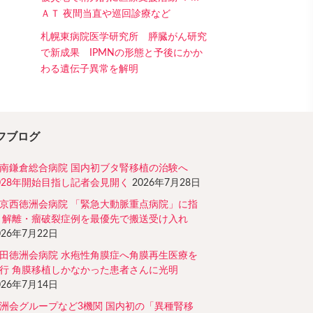
ＡＴ 夜間当直や巡回診療など
札幌東病院医学研究所 膵臓がん研究
で新成果 IPMNの形態と予後にかか
わる遺伝子異常を解明
フブログ
南鎌倉総合病院 国内初ブタ腎移植の治験へ
028年開始目指し記者会見開く
2026年7月28日
京西徳洲会病院 「緊急大動脈重点病院」に指
 解離・瘤破裂症例を最優先で搬送受け入れ
026年7月22日
田徳洲会病院 水疱性角膜症へ角膜再生医療を
行 角膜移植しかなかった患者さんに光明
026年7月14日
洲会グループなど3機関 国内初の「異種腎移