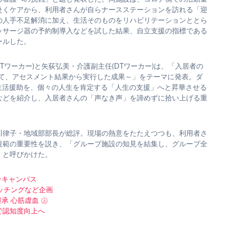
赴くケアから、利用者さんが自らナースステーションを訪れる「迎
の人手不足解消に加え、生活そのものをリハビリテーションととら
ッサージ器の予約制導入などを試した結果、自立支援の指標である
ールした。
DTワーカー)と矢荻弘美・介護副主任(DTワーカー)は、「入居者の
して、アセスメント結果から実行した成果～」をテーマに発表。ダ
の生活援助を、個々の人生を肯定する「人生の支援」へと昇華させる
などを紹介し、入居者さんの「声なき声」を諦めずに拾い上げる重
川律子・地域部部長が総評。現場の熱意をたたえつつも、利用者さ
規範の重要性を説き、「グループ施設の知見を結集し、グループ全
」と呼びかけた。
ンキャンパス
ッチングなど企画
承 心筋虚血 ㊤
で認知度向上へ