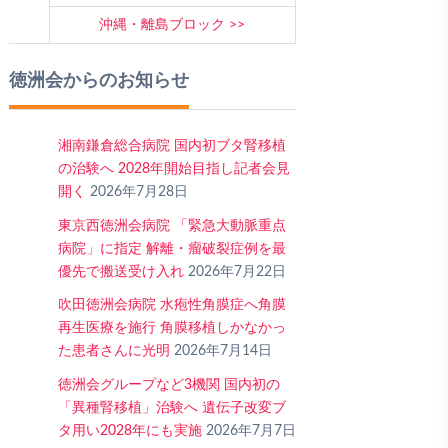
沖縄・離島ブロック
徳洲会からのお知らせ
湘南鎌倉総合病院 国内初ブタ腎移植
の治験へ 2028年開始目指し記者会見
開く
2026年7月28日
東京西徳洲会病院 「緊急大動脈重点
病院」に指定 解離・瘤破裂症例を最
優先で搬送受け入れ
2026年7月22日
吹田徳洲会病院 水疱性角膜症へ角膜
再生医療を施行 角膜移植しかなかっ
た患者さんに光明
2026年7月14日
徳洲会グループなど3機関 国内初の
「異種腎移植」治験へ 遺伝子改変ブ
タ用い2028年にも実施
2026年7月7日