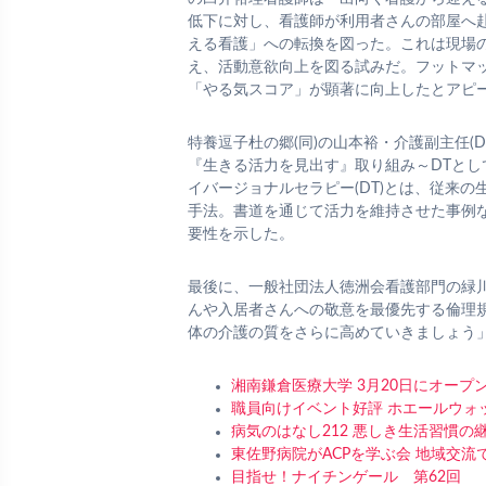
低下に対し、看護師が利用者さんの部屋へ
える看護」への転換を図った。これは現場
え、活動意欲向上を図る試みだ。フットマ
「やる気スコア」が顕著に向上したとアピ
特養逗子杜の郷(同)の山本裕・介護副主任(
『生きる活力を見出す』取り組み～DTと
イバージョナルセラピー(DT)とは、従来
手法。書道を通じて活力を維持させた事例
要性を示した。
最後に、一般社団法人徳洲会看護部門の緑
んや入居者さんへの敬意を最優先する倫理
体の介護の質をさらに高めていきましょう
湘南鎌倉医療大学 3月20日にオープ
職員向けイベント好評 ホエールウォ
病気のはなし212 悪しき生活習慣の継
東佐野病院がACPを学ぶ会 地域交流
目指せ！ナイチンゲール 第62回