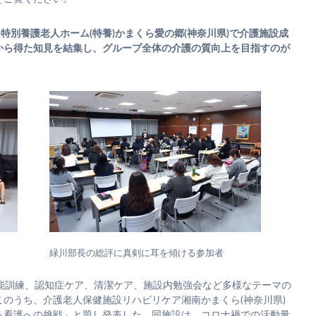
特別養護老人ホーム(特養)かまくら愛の郷(神奈川県)で介護施設成
から得た知見を結集し、グループ全体の介護の質向上を目指すのが
緑川部長の総評に真剣に耳を傾ける参加者
機能訓練、認知症ケア、清潔ケア、施設内勉強会など多様なテーマの
のうち、介護老人保健施設リハビリケア湘南かまくら(神奈川県)
る看護への挑戦」と題し発表した。同施設は、コロナ禍での活動量