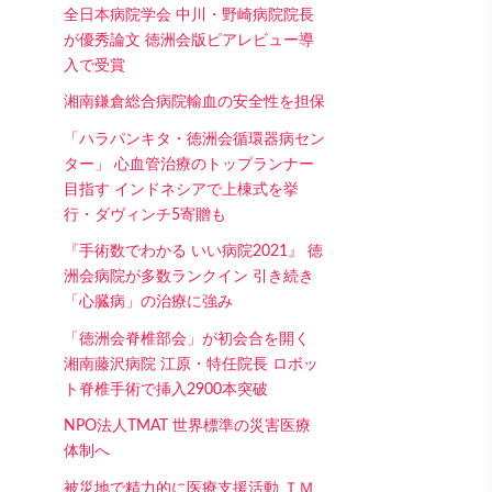
全日本病院学会 中川・野崎病院院長
が優秀論文 徳洲会版ピアレビュー導
入で受賞
湘南鎌倉総合病院輸血の安全性を担保
「ハラパンキタ・徳洲会循環器病セン
ター」 心血管治療のトップランナー
目指す インドネシアで上棟式を挙
行・ダヴィンチ5寄贈も
『手術数でわかる いい病院2021』 徳
洲会病院が多数ランクイン 引き続き
「心臓病」の治療に強み
「徳洲会脊椎部会」が初会合を開く
湘南藤沢病院 江原・特任院長 ロボッ
ト脊椎手術で挿入2900本突破
NPO法人TMAT 世界標準の災害医療
体制へ
被災地で精力的に医療支援活動 ＴＭ