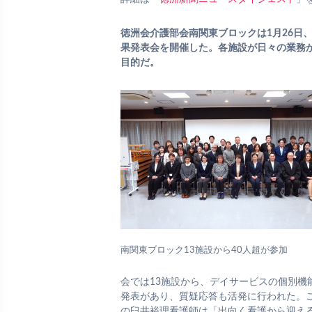
徳洲会介護部会南関東ブロックは1月26日、
果発表会を開催した。各施設が日々の業務
目的だ。
南関東ブロック13施設から40人超が参加
会では13施設から、デイサービスの個別
発表があり、質疑応答も活発に行われた。こ
の臼井裕理看護師は「出向く看護から迎え