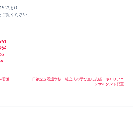
1532より
をご覧ください。
961
964
65
6
&看護
日鋼記念看護学校 社会人の学び直し支援 キャリアコ
ンサルタント配置