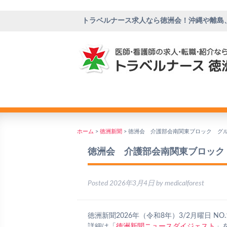
トラベルナース求人なら徳洲会！沖縄や離島
ホーム
>
徳洲新聞
>
徳洲会 介護部会南関東ブロック グル
徳洲会 介護部会南関東ブロック
Posted
2026年3月4日
by
medicalforest
徳洲新聞2026年（令和8年）3/2月曜日 NO.
詳細は「
徳洲新聞ニュースダイジェスト
」