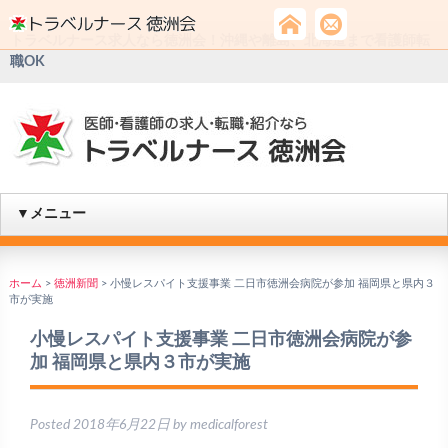
トラベルナース求人なら徳洲会！沖縄や離島、北海道まで看護師転
職OK
▼メニュー
ホーム
>
徳洲新聞
>
小慢レスパイト支援事業 二日市徳洲会病院が参加 福岡県と県内３
市が実施
小慢レスパイト支援事業 二日市徳洲会病院が参
加 福岡県と県内３市が実施
Posted
2018年6月22日
by
medicalforest