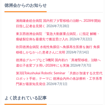
徳洲会からのお知らせ
湘南鎌倉総合病院 国内初ブタ腎移植の治験へ 2028年開始
目指し記者会見開く
2026年7月28日
東京西徳洲会病院 「緊急大動脈重点病院」に指定 解離・
瘤破裂症例を最優先で搬送受け入れ
2026年7月22日
吹田徳洲会病院 水疱性角膜症へ角膜再生医療を施行 角膜
移植しかなかった患者さんに光明
2026年7月14日
徳洲会グループなど3機関 国内初の「異種腎移植」治験へ
遺伝子改変ブタ用い2028年にも実施
2026年7月7日
第3回Tokushukai Robotic Seminar 「共創が加速する次世代
ロボット手術」テーマに 徳洲会内外の各診療科・工学系専
門家が最新知見発信
2026年7月1日
よく読まれている記事