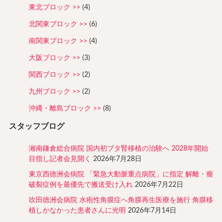
東北ブロック
(4)
北関東ブロック
(6)
南関東ブロック
(4)
大阪ブロック
(3)
関西ブロック
(2)
九州ブロック
(2)
沖縄・離島ブロック
(8)
スタッフブログ
湘南鎌倉総合病院 国内初ブタ腎移植の治験へ 2028年開始
目指し記者会見開く
2026年7月28日
東京西徳洲会病院 「緊急大動脈重点病院」に指定 解離・瘤
破裂症例を最優先で搬送受け入れ
2026年7月22日
吹田徳洲会病院 水疱性角膜症へ角膜再生医療を施行 角膜移
植しかなかった患者さんに光明
2026年7月14日