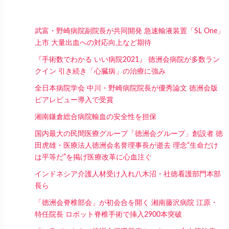
武富・野崎病院副院長が共同開発 急速輸液装置「SL One」
上市 大量出血への対応向上など期待
『手術数でわかる いい病院2021』 徳洲会病院が多数ラン
クイン 引き続き「心臓病」の治療に強み
全日本病院学会 中川・野崎病院院長が優秀論文 徳洲会版
ピアレビュー導入で受賞
湘南鎌倉総合病院輸血の安全性を担保
国内最大の民間医療グループ「徳洲会グループ」創設者 徳
田虎雄・医療法人徳洲会名誉理事長が逝去 理念“生命だけ
は平等だ”を掲げ医療改革に心血注ぐ
インドネシア介護人材受け入れ八木沼・社徳看護部門本部
長ら
「徳洲会脊椎部会」が初会合を開く 湘南藤沢病院 江原・
特任院長 ロボット脊椎手術で挿入2900本突破