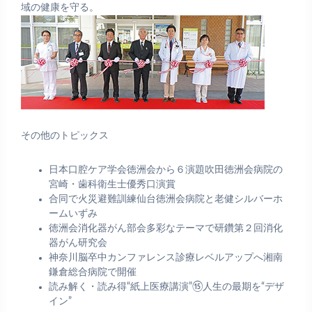
域の健康を守る。
その他のトピックス
日本口腔ケア学会徳洲会から６演題吹田徳洲会病院の
宮崎・歯科衛生士優秀口演賞
合同で火災避難訓練仙台徳洲会病院と老健シルバーホ
ームいずみ
徳洲会消化器がん部会多彩なテーマで研鑽第２回消化
器がん研究会
神奈川脳卒中カンファレンス診療レベルアップへ湘南
鎌倉総合病院で開催
読み解く・読み得“紙上医療講演”⑮人生の最期を“デザ
イン”