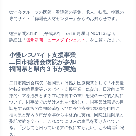
徳洲会グループの医師・看護師の募集、求人、転職、復職の
専門サイト「徳洲会人材センター」からのお知らせです。
徳洲新聞2018年（平成30年）6/18 月曜日 NO.1138より
詳細は「
徳州新聞ニュースダイジェスト
」をご覧ください。
小慢レスパイト支援事業
二日市徳洲会病院が参加
福岡県と県内３市が実施
二日市徳洲会病院（福岡県）は協力医療機関として「小児慢
性特定疾病児童等レスパイト支援事業」に参加、日常的に医
療的ケアを必要とする在宅療養中の重症患児の一時的入院に
ついて、同事業での受け入れを開始した。同事業は患児の世
話をする家族の負担軽減ならびに在宅療養の継続を目的に、
福岡県と県内３市が今年から本格的に実施。同院は福岡県と
委託契約を交わし、これまでに３人の患児を受け入れてい
る。「少しでも困っている方の役に立ちたい」と今嶋達郎院
長。