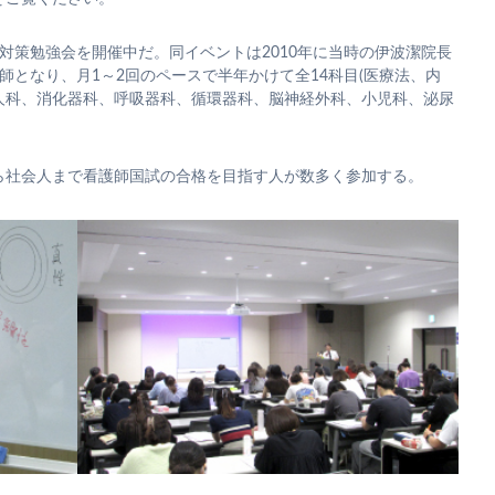
試対策勉強会を開催中だ。同イベントは2010年に当時の伊波潔院長
師となり、月1～2回のペースで半年かけて全14科目(医療法、内
人科、消化器科、呼吸器科、循環器科、脳神経外科、小児科、泌尿
ら社会人まで看護師国試の合格を目指す人が数多く参加する。