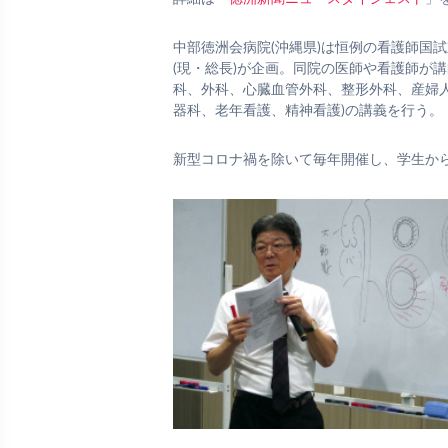
中部徳洲会病院(沖縄県)は恒例の看護師国
(現・総長)が企画。同院の医師や看護師が講
科、外科、心臓血管外科、整形外科、産婦
器科、老年看護、精神看護)の講義を行う。
新型コロナ禍を除いて毎年開催し、学生か