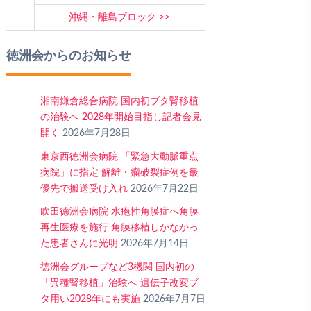
沖縄・離島ブロック
徳洲会からのお知らせ
湘南鎌倉総合病院 国内初ブタ腎移植
の治験へ 2028年開始目指し記者会見
開く
2026年7月28日
東京西徳洲会病院 「緊急大動脈重点
病院」に指定 解離・瘤破裂症例を最
優先で搬送受け入れ
2026年7月22日
吹田徳洲会病院 水疱性角膜症へ角膜
再生医療を施行 角膜移植しかなかっ
た患者さんに光明
2026年7月14日
徳洲会グループなど3機関 国内初の
「異種腎移植」治験へ 遺伝子改変ブ
タ用い2028年にも実施
2026年7月7日