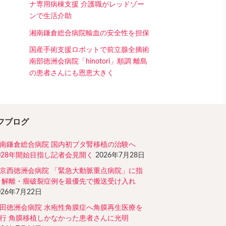
ナ専用病棟支援 介護職がレッドゾー
ンで生活介助
湘南鎌倉総合病院輸血の安全性を担保
国産手術支援ロボットで前立腺全摘術
南部徳洲会病院「hinotori」順調 離島
の患者さんにも恩恵大きく
フブログ
南鎌倉総合病院 国内初ブタ腎移植の治験へ
028年開始目指し記者会見開く
2026年7月28日
京西徳洲会病院 「緊急大動脈重点病院」に指
 解離・瘤破裂症例を最優先で搬送受け入れ
026年7月22日
田徳洲会病院 水疱性角膜症へ角膜再生医療を
行 角膜移植しかなかった患者さんに光明