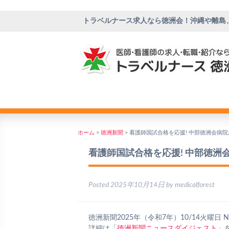
トラベルナース求人なら徳洲会！沖縄や離島
ホーム
>
徳洲新聞
>
看護師国試合格を応援! 中部徳洲会病
看護師国試合格を応援! 中部徳洲
Posted
2025年10月14日
by
medicalforest
徳洲新聞2025年（令和7年）10/14火曜日 NO
詳細は「
徳洲新聞ニュースダイジェスト
」