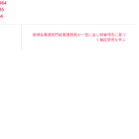
964
65
6
徳洲会看護部門総看護師長が一堂に会し研修理念に基づ
く施設管理を学ぶ