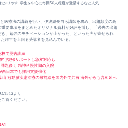
わかりやす
学生を中心に毎回50人程度が受講するなど人気
科と医療法の講義を行い、伊波総長自ら講師を務め、出題頻度の高
の重要事項をまとめたオリジナル資料が好評を博し、「過去の出題
だき、勉強のモチベーションが上がった」といった声が寄せられ
だった昨年を上回る受講者を見込んでいる。
高校で災害訓練
 在宅復帰サポートし急変対応も
も課題多く 精神科慢性期の入院
が西日本でも採用支援強化
n葉山 冠動脈疾患治療の最前線を国内外で共有 海外からも含め延べ
.1513より
をご覧ください。
961