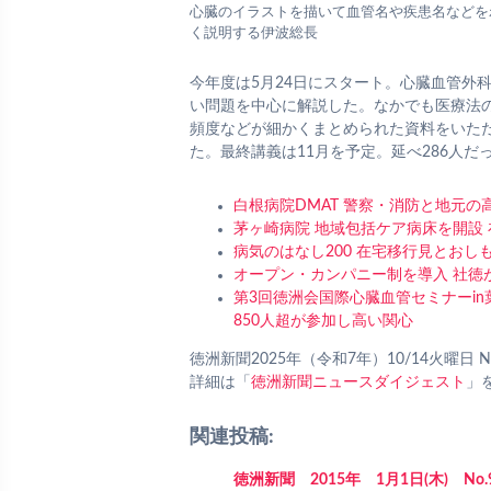
心臓のイラストを描いて血管名や疾患名などを
く説明する伊波総長
今年度は5月24日にスタート。心臓血管外
い問題を中心に解説した。なかでも医療法
頻度などが細かくまとめられた資料をいた
た。最終講義は11月を予定。延べ286人
白根病院DMAT 警察・消防と地元の
茅ヶ崎病院 地域包括ケア病床を開設
病気のはなし200 在宅移行見とおし
オープン・カンパニー制を導入 社徳
第3回徳洲会国際心臓血管セミナーi
850人超が参加し高い関心
徳洲新聞2025年（令和7年）10/14火曜日 NO
詳細は「
徳洲新聞ニュースダイジェスト
」
関連投稿:
徳洲新聞 2015年 1月1日(木) No.