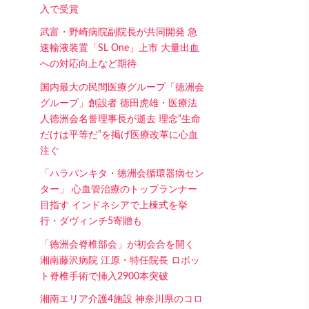
入で受賞
武富・野崎病院副院長が共同開発 急
速輸液装置「SL One」上市 大量出血
への対応向上など期待
国内最大の民間医療グループ「徳洲会
グループ」創設者 徳田虎雄・医療法
人徳洲会名誉理事長が逝去 理念“生命
だけは平等だ”を掲げ医療改革に心血
注ぐ
「ハラパンキタ・徳洲会循環器病セン
ター」 心血管治療のトップランナー
目指す インドネシアで上棟式を挙
行・ダヴィンチ5寄贈も
「徳洲会脊椎部会」が初会合を開く
湘南藤沢病院 江原・特任院長 ロボッ
ト脊椎手術で挿入2900本突破
湘南エリア介護4施設 神奈川県のコロ