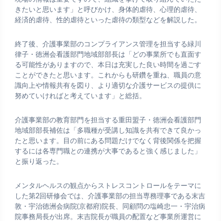
きたいと思います」と呼びかけ、身体的虐待、心理的虐待、
経済的虐待、性的虐待といった虐待の類型などを解説した。
終了後、介護事業部のコンプライアンス管理を担当する緑川
律子・徳洲会看護部門地域部部長は「どの事業所でも直面す
る可能性がありますので、本日は充実した良い時間を過ごす
ことができたと思います。これからも研鑽を重ね、職員の意
識向上や情報共有を図り、より適切な介護サービスの提供に
努めていければと考えています」と総括。
介護事業部の教育部門を担当する重田盟子・徳洲会看護部門
地域部部長補佐は「多職種が受講し知識を共有できて良かっ
たと思います。目の前にある問題だけでなく背後関係を把握
するには各専門職との連携が大事であると強く感じました」
と振り返った。
メンタルヘルスの観点からストレスコントロールをテーマに
した第2回研修会では、介護事業部の担当専務理事である末吉
敦・宇治徳洲会病院(京都府)院長、同顧問の塩崎忠一・宇治病
院事務局長が出席。末吉院長が職員の配置など事業所運営に