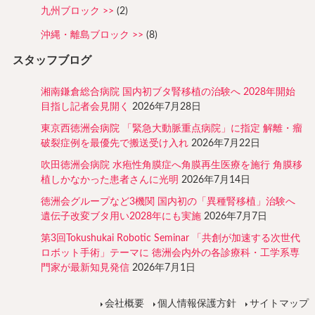
九州ブロック
(2)
沖縄・離島ブロック
(8)
スタッフブログ
湘南鎌倉総合病院 国内初ブタ腎移植の治験へ 2028年開始
目指し記者会見開く
2026年7月28日
東京西徳洲会病院 「緊急大動脈重点病院」に指定 解離・瘤
破裂症例を最優先で搬送受け入れ
2026年7月22日
吹田徳洲会病院 水疱性角膜症へ角膜再生医療を施行 角膜移
植しかなかった患者さんに光明
2026年7月14日
徳洲会グループなど3機関 国内初の「異種腎移植」治験へ
遺伝子改変ブタ用い2028年にも実施
2026年7月7日
第3回Tokushukai Robotic Seminar 「共創が加速する次世代
ロボット手術」テーマに 徳洲会内外の各診療科・工学系専
門家が最新知見発信
2026年7月1日
会社概要
個人情報保護方針
サイトマップ