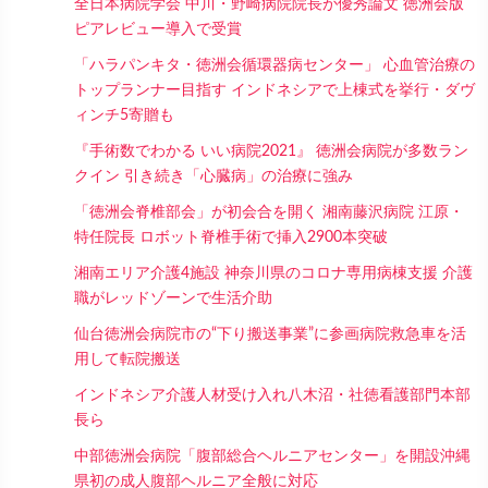
全日本病院学会 中川・野崎病院院長が優秀論文 徳洲会版
ピアレビュー導入で受賞
「ハラパンキタ・徳洲会循環器病センター」 心血管治療の
トップランナー目指す インドネシアで上棟式を挙行・ダヴ
ィンチ5寄贈も
『手術数でわかる いい病院2021』 徳洲会病院が多数ラン
クイン 引き続き「心臓病」の治療に強み
「徳洲会脊椎部会」が初会合を開く 湘南藤沢病院 江原・
特任院長 ロボット脊椎手術で挿入2900本突破
湘南エリア介護4施設 神奈川県のコロナ専用病棟支援 介護
職がレッドゾーンで生活介助
仙台徳洲会病院市の“下り搬送事業”に参画病院救急車を活
用して転院搬送
インドネシア介護人材受け入れ八木沼・社徳看護部門本部
長ら
中部徳洲会病院「腹部総合ヘルニアセンター」を開設沖縄
県初の成人腹部ヘルニア全般に対応