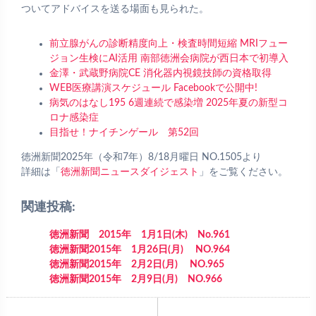
ついてアドバイスを送る場面も見られた。
前立腺がんの診断精度向上・検査時間短縮 MRIフュー
ジョン生検にAI活用 南部徳洲会病院が西日本で初導入
金澤・武蔵野病院CE 消化器内視鏡技師の資格取得
WEB医療講演スケジュール Facebookで公開中!
病気のはなし195 6週連続で感染増 2025年夏の新型コ
ロナ感染症
目指せ！ナイチンゲール 第52回
徳洲新聞2025年（令和7年）8/18月曜日 NO.1505より
詳細は「
徳洲新聞ニュースダイジェスト
」をご覧ください。
関連投稿:
徳洲新聞 2015年 1月1日(木) No.961
徳洲新聞2015年 1月26日(月) NO.964
徳洲新聞2015年 2月2日(月) NO.965
徳洲新聞2015年 2月9日(月) NO.966