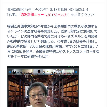
徳洲新聞2025年（令和7年）8/18月曜日 NO.1505より
詳細は「
徳洲新聞ニュースダイジェスト
」をご覧ください。
徳洲会介護事業部は今年度から全事業部門の職員が参加する
オンラインの全体研修を開始した。従来は部門別に開催して
いたが、どの部門も共通で身に付けるべきスキルは合同開催
が効率的で望ましいと判断した。今年度5回の研修を計画し、
約320事業所・900人超の職員が対象。すでに6月に第1回、7
月に第2回を開き、高齢者虐待防止やストレスコントロールな
どをテーマに研鑽を積んだ。