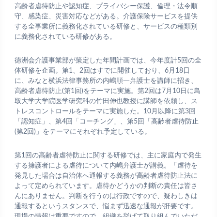
高齢者虐待防止や認知症、プライバシー保護、倫理・法令順
守、感染症、災害対応などがある。介護保険サービスを提供
する全事業所に義務化されている研修と、サービスの種類別
に義務化されている研修がある。
徳洲会介護事業部が策定した年間計画では、今年度計5回の全
体研修を企画。第1、2回はすでに開催しており、6月18日
に、みなと横浜法律事務所の内嶋順一弁護士を講師に招き、
高齢者虐待防止(第1回)をテーマに実施。第2回は7月10日に鳥
取大学大学院医学研究科の竹田伸也教授に講師を依頼し、ス
トレスコントロールをテーマに実施した。10月以降に第3回
「認知症」、第4回「コーチング」、第5回「高齢者虐待防止
(第2回)」をテーマにそれぞれ予定している。
第1回の高齢者虐待防止に関する研修では、主に家庭内で発生
する擁護者による虐待について内嶋弁護士が講義。「虐待を
発見した場合は自治体へ通報する義務が高齢者虐待防止法に
よって定められています。虐待かどうかの判断の責任は皆さ
んにありません。判断を行うのは行政ですので、疑わしきは
通報するというスタンスで、悩まず迅速な通報が肝要です。
現場の情報は重要ですので、組織を挙げて取り組んでいただ