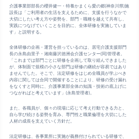
介護事業部部長の櫻井健一・特養かまくら愛の郷(神奈川県)施
設長は「ご利用者の生活を支えるために、支援を行うなかで
大切にしたい考え方や姿勢を、部門・職種を越えて共有し、
実践につなげていくことを目的に、全体研修を実施していま
す」と説明する。
全体研修の企画・運営を担っているのは、居宅介護支援部門
長の永島由里子・湘南藤沢徳洲会介護センター(同)管理者。
「これまでは部門ごとに研修を企画して取り組んできました
が、体制面で規模の小さな部門は研修の継続が容易ではあり
ませんでした。そこで、法定研修をはじめ全職員が学ぶべき
内容に関しては合同で開催することにより、研修の受け漏れ
をなくすと同時に、介護事業部全体の知識・技術の底上げに
つながればと考えています」(永島管理者)。
また、各職員が、個々の現場に応じて考え行動できる力と、
自ら学び続ける姿勢を育み、専門性と職業倫理を大切にした
人材の成長を支えていく方針だ。
法定研修は、各事業所に実施が義務付けられている研修で、