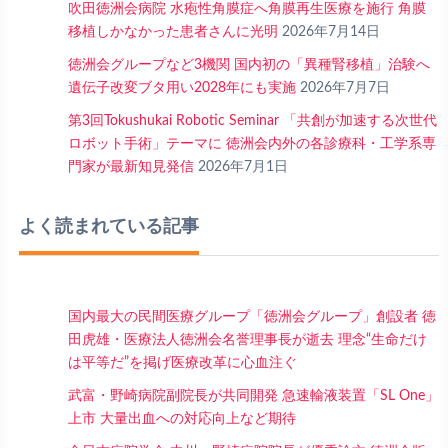
吹田徳洲会病院 水疱性角膜症へ角膜再生医療を施行 角膜
移植しかなかった患者さんに光明
2026年7月14日
徳洲会グループなど3機関 国内初の「異種腎移植」治験へ
遺伝子改変ブタ用い2028年にも実施
2026年7月7日
第3回Tokushukai Robotic Seminar 「共創が加速する次世代
ロボット手術」テーマに 徳洲会内外の各診療科・工学系専
門家が最新知見発信
2026年7月1日
よく読まれている記事
国内最大の民間医療グループ「徳洲会グループ」創設者 徳
田虎雄・医療法人徳洲会名誉理事長が逝去 理念“生命だけ
は平等だ”を掲げ医療改革に心血注ぐ
武富・野崎病院副院長が共同開発 急速輸液装置「SL One」
上市 大量出血への対応向上など期待