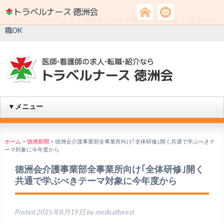
トラベルナース求人なら徳洲会！沖縄や離島、北海道まで看護師転
職OK
▼メニュー
ホーム
>
徳洲新聞
>
徳洲会介護事業部全事業所向け｢全体研修｣開く共通で学ぶべきテ
ーマ対象に今年度から
徳洲会介護事業部全事業所向け｢全体研修｣開く
共通で学ぶべきテーマ対象に今年度から
Posted
2025年8月19日
by
medicalforest