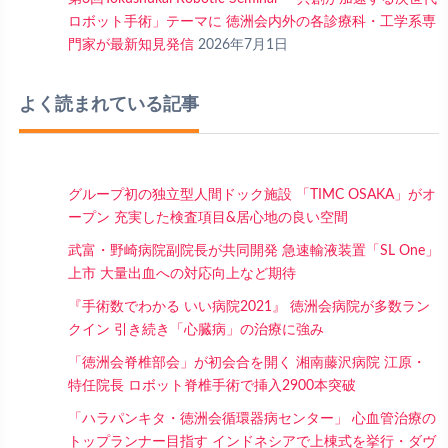
ロボット手術」テーマに 徳洲会内外の各診療科・工学系専
門家が最新知見発信
2026年7月1日
よく読まれている記事
グループ初の独立型人間ドック施設 「TIMC OSAKA」がオ
ープン 充実した検査項目&居心地の良い空間
武富・野崎病院副院長が共同開発 急速輸液装置「SL One」
上市 大量出血への対応向上など期待
『手術数でわかる いい病院2021』 徳洲会病院が多数ラン
クイン 引き続き「心臓病」の治療に強み
「徳洲会脊椎部会」が初会合を開く 湘南藤沢病院 江原・
特任院長 ロボット脊椎手術で挿入2900本突破
「ハラパンキタ・徳洲会循環器病センター」 心血管治療の
トップランナー目指す インドネシアで上棟式を挙行・ダヴ