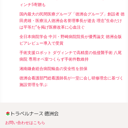
ィンチ5寄贈も
国内最大の民間医療グループ「徳洲会グループ」創設者 徳
田虎雄・医療法人徳洲会名誉理事長が逝去 理念“生命だけ
は平等だ”を掲げ医療改革に心血注ぐ
全日本病院学会 中川・野崎病院院長が優秀論文 徳洲会版
ピアレビュー導入で受賞
手術支援ロボット ダヴィンチで高精度の低侵襲手術 八尾
病院 専用オペ室つくらず手術件数維持
湘南鎌倉総合病院輸血の安全性を担保
徳洲会看護部門総看護師長が一堂に会し研修理念に基づく
施設管理を学ぶ
お問い合わせはこちら