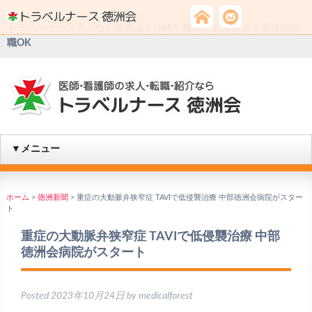
トラベルナース求人なら徳洲会！沖縄や離島、北海道まで看護師転
職OK
▼メニュー
ホーム
>
徳洲新聞
>
重症の大動脈弁狭窄症 TAVIで低侵襲治療 中部徳洲会病院がスター
ト
重症の大動脈弁狭窄症 TAVIで低侵襲治療 中部
徳洲会病院がスタート
Posted
2023年10月24日
by
medicalforest