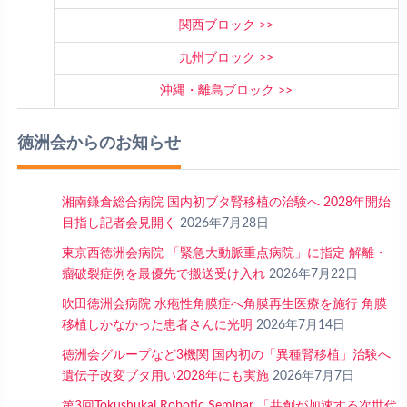
関西ブロック
九州ブロック
沖縄・離島ブロック
徳洲会からのお知らせ
湘南鎌倉総合病院 国内初ブタ腎移植の治験へ 2028年開始
目指し記者会見開く
2026年7月28日
東京西徳洲会病院 「緊急大動脈重点病院」に指定 解離・
瘤破裂症例を最優先で搬送受け入れ
2026年7月22日
吹田徳洲会病院 水疱性角膜症へ角膜再生医療を施行 角膜
移植しかなかった患者さんに光明
2026年7月14日
徳洲会グループなど3機関 国内初の「異種腎移植」治験へ
遺伝子改変ブタ用い2028年にも実施
2026年7月7日
第3回Tokushukai Robotic Seminar 「共創が加速する次世代