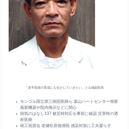
「若手医師の育成にも生かしていきたい」と山城副院長
モンゴル国立第三病院医師ら 葉山ハートセンター視察
最新機器や院内掲示などに関心
病気のはなし137 被災時対応を事前に確認 災害時の透
析医療
竣工祝賀会 老健松原徳洲苑 感染対策に工夫凝らす