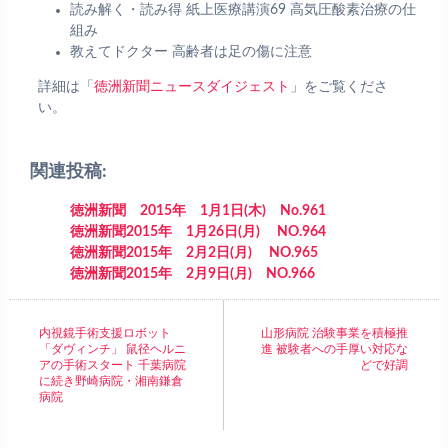
読み解く・読み得 紙上医療講演69 高気圧酸素治療の仕
組み
教えてドクター 高齢者は足の傷に注意
詳細は「
徳洲新聞ニュースダイジェスト
」をご覧くださ
い。
関連投稿:
徳洲新聞 2015年 1月1日(木) No.961
徳洲新聞2015年 1月26日(月) NO.964
徳洲新聞2015年 2月2日(月) NO.965
徳洲新聞2015年 2月9日(月) NO.966
内視鏡手術支援ロボット
山形病院 治験事業を積極推
「ダヴィンチ」 鼠径ヘルニ
進 被験者への手厚い対応な
アの手術スタート 千葉病院
どで好調
に続き野崎病院・湘南鎌倉
病院