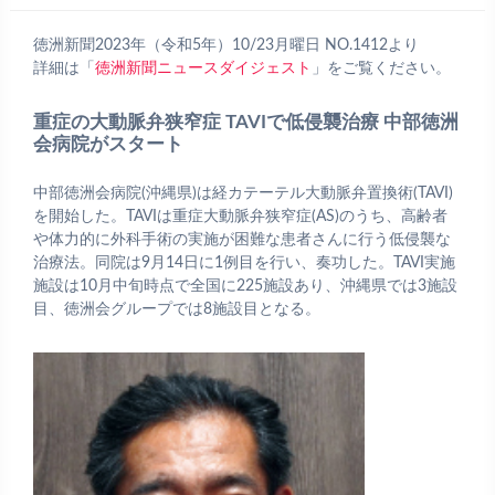
徳洲新聞2023年（令和5年）10/23月曜日 NO.1412より
詳細は「
徳洲新聞ニュースダイジェスト
」をご覧ください。
重症の大動脈弁狭窄症 TAVIで低侵襲治療 中部徳洲
会病院がスタート
中部徳洲会病院(沖縄県)は経カテーテル大動脈弁置換術(TAVI)
を開始した。TAVIは重症大動脈弁狭窄症(AS)のうち、高齢者
や体力的に外科手術の実施が困難な患者さんに行う低侵襲な
治療法。同院は9月14日に1例目を行い、奏功した。TAVI実施
施設は10月中旬時点で全国に225施設あり、沖縄県では3施設
目、徳洲会グループでは8施設目となる。