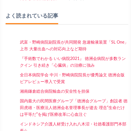
よく読まれている記事
武富・野崎病院副院長が共同開発 急速輸液装置「SL One」
上市 大量出血への対応向上など期待
『手術数でわかる いい病院2021』 徳洲会病院が多数ラン
クイン 引き続き「心臓病」の治療に強み
全日本病院学会 中川・野崎病院院長が優秀論文 徳洲会版
ピアレビュー導入で受賞
湘南鎌倉総合病院輸血の安全性を担保
国内最大の民間医療グループ「徳洲会グループ」創設者 徳
田虎雄・医療法人徳洲会名誉理事長が逝去 理念“生命だけ
は平等だ”を掲げ医療改革に心血注ぐ
インドネシア介護人材受け入れ八木沼・社徳看護部門本部
長ら