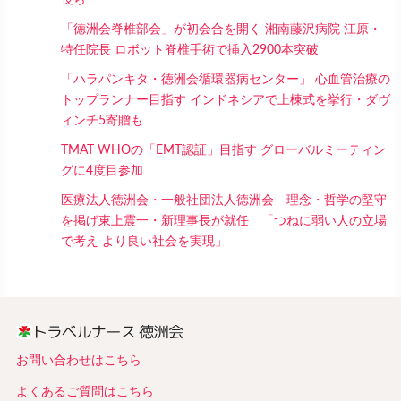
「徳洲会脊椎部会」が初会合を開く 湘南藤沢病院 江原・
特任院長 ロボット脊椎手術で挿入2900本突破
「ハラパンキタ・徳洲会循環器病センター」 心血管治療の
トップランナー目指す インドネシアで上棟式を挙行・ダヴ
ィンチ5寄贈も
TMAT WHOの「EMT認証」目指す グローバルミーティン
グに4度目参加
医療法人徳洲会・一般社団法人徳洲会 理念・哲学の堅守
を掲げ東上震一・新理事長が就任 「つねに弱い人の立場
で考え より良い社会を実現」
お問い合わせはこちら
よくあるご質問はこちら