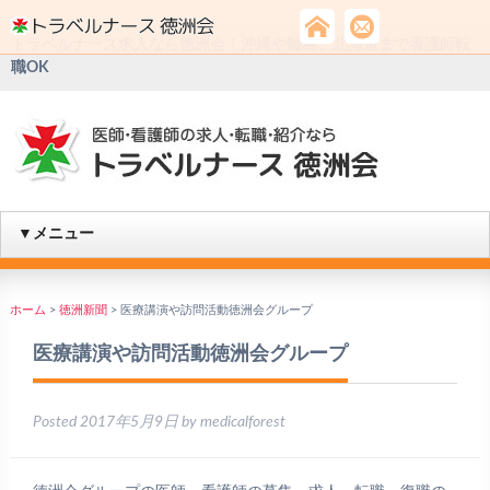
トラベルナース求人なら徳洲会！沖縄や離島、北海道まで看護師転
職OK
▼メニュー
ホーム
>
徳洲新聞
>
医療講演や訪問活動徳洲会グループ
医療講演や訪問活動徳洲会グループ
Posted
2017年5月9日
by
medicalforest