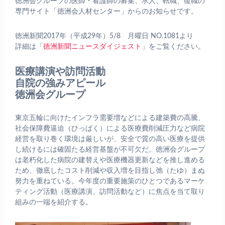
徳洲会グループの医師・看護師の募集、求人、転職、復職の
専門サイト「徳洲会人材センター」からのお知らせです。
徳洲新聞2017年（平成29年）5/8 月曜日 NO.1081より
詳細は「
徳洲新聞ニュースダイジェスト
」をご覧ください。
医療講演や訪問活動
自院の強みアピール
徳洲会グループ
東京五輪に向けたインフラ需要増などによる建築費の高騰、
社会保障費逼迫（ひっぱく）による医療費削減圧力など病院
経営を取り巻く環境は厳しいが、安全で質の高い医療を提供
し続けるには確固たる経営基盤が不可欠だ。徳洲会グループ
は老朽化した病院の建替えや医療機器更新などを推し進める
ため、徹底したコスト削減や収入増を目指し弛（たゆ）まぬ
努力を重ねている。今年度の重要施策のひとつであるマーケ
ティング活動（医療講演、訪問活動など）に焦点を当て取り
組みの一端を紹介する。