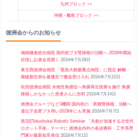
九州ブロック
沖縄・離島ブロック
徳洲会からのお知らせ
湘南鎌倉総合病院 国内初ブタ腎移植の治験へ 2028年開始
目指し記者会見開く
2026年7月28日
東京西徳洲会病院 「緊急大動脈重点病院」に指定 解離・
瘤破裂症例を最優先で搬送受け入れ
2026年7月22日
吹田徳洲会病院 水疱性角膜症へ角膜再生医療を施行 角膜
移植しかなかった患者さんに光明
2026年7月14日
徳洲会グループなど3機関 国内初の「異種腎移植」治験へ
遺伝子改変ブタ用い2028年にも実施
2026年7月7日
第3回Tokushukai Robotic Seminar 「共創が加速する次世代
ロボット手術」テーマに 徳洲会内外の各診療科・工学系専
門家が最新知見発信
2026年7月1日