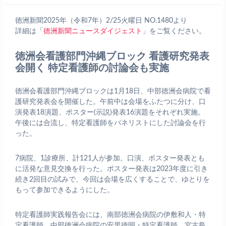
徳洲新聞2025年（令和7年）2/25火曜日 NO.1480より
詳細は「
徳洲新聞ニュースダイジェスト
」をご覧ください。
徳洲会看護部門沖縄ブロック 看護研究発表
会開く 特定看護師の討論会も実施
徳洲会看護部門沖縄ブロックは1月18日、中部徳洲会病院で看
護研究発表会を開催した。午前中は会場をふたつに分け、口
演発表18演題、ポスター(示説)発表16演題をそれぞれ実施。
午後には合流し、特定看護師をパネリストにした討論会を行
った。
7病院、1診療所、計121人が参加。口演、ポスター発表とも
に活発な意見交換を行った。ポスター発表は2023年度に引き
続き2回目の試みで、今回は会場を広くすることで、ゆとりを
もって参加できるようにした。
特定看護師実践報告会には、南部徳洲会病院の伊敷和人・特
定看護師、中部徳洲会病院の安里徳明・特定看護師、宮古島