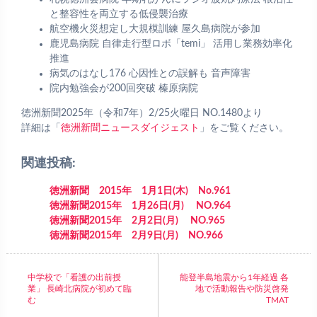
と整容性を両立する低侵襲治療
航空機火災想定し大規模訓練 屋久島病院が参加
鹿児島病院 自律走行型ロボ「temi」 活用し業務効率化
推進
病気のはなし176 心因性との誤解も 音声障害
院内勉強会が200回突破 榛原病院
徳洲新聞2025年（令和7年）2/25火曜日 NO.1480より
詳細は「
徳洲新聞ニュースダイジェスト
」をご覧ください。
関連投稿:
徳洲新聞 2015年 1月1日(木) No.961
徳洲新聞2015年 1月26日(月) NO.964
徳洲新聞2015年 2月2日(月) NO.965
徳洲新聞2015年 2月9日(月) NO.966
中学校で「看護の出前授
能登半島地震から1年経過 各
業」 長崎北病院が初めて臨
地で活動報告や防災啓発
む
TMAT