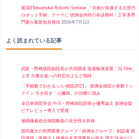
第3回Tokushukai Robotic Seminar 「共創が加速する次世代
ロボット手術」テーマに 徳洲会内外の各診療科・工学系専
門家が最新知見発信
2026年7月1日
よく読まれている記事
武富・野崎病院副院長が共同開発 急速輸液装置「SL One」
上市 大量出血への対応向上など期待
『手術数でわかる いい病院2021』 徳洲会病院が多数ラン
クイン 引き続き「心臓病」の治療に強み
全日本病院学会 中川・野崎病院院長が優秀論文 徳洲会版
ピアレビュー導入で受賞
湘南鎌倉総合病院輸血の安全性を担保
国内最大の民間医療グループ「徳洲会グループ」創設者 徳
田虎雄・医療法人徳洲会名誉理事長が逝去 理念“生命だけ