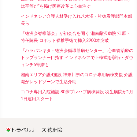
は平等だ”を掲げ医療改革に心血注ぐ
インドネシア介護人材受け入れ八木沼・社徳看護部門本部
長ら
「徳洲会脊椎部会」が初会合を開く 湘南藤沢病院 江原・
特任院長 ロボット脊椎手術で挿入2900本突破
「ハラパンキタ・徳洲会循環器病センター」 心血管治療の
トップランナー目指す インドネシアで上棟式を挙行・ダヴ
ィンチ5寄贈も
湘南エリア介護4施設 神奈川県のコロナ専用病棟支援 介護
職がレッドゾーンで生活介助
コロナ専用入院施設 80床プレハブ病棟開設 羽生病院が1月
1日運用スタート