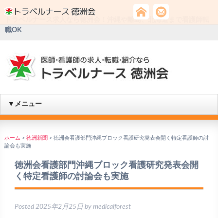
トラベルナース求人なら徳洲会！沖縄や離島、北海道まで看護師転
職OK
▼メニュー
ホーム
>
徳洲新聞
>
徳洲会看護部門沖縄ブロック看護研究発表会開く特定看護師の討
論会も実施
徳洲会看護部門沖縄ブロック看護研究発表会開
く特定看護師の討論会も実施
Posted
2025年2月25日
by
medicalforest