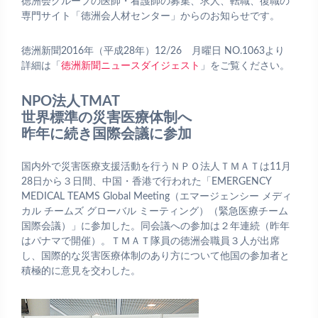
徳洲会グループの医師・看護師の募集、求人、転職、復職の
専門サイト「徳洲会人材センター」からのお知らせです。
徳洲新聞2016年（平成28年）12/26 月曜日 NO.1063より
詳細は「
徳洲新聞ニュースダイジェスト
」をご覧ください。
NPO法人TMAT
世界標準の災害医療体制へ
昨年に続き国際会議に参加
国内外で災害医療支援活動を行うＮＰＯ法人ＴＭＡＴは11月
28日から３日間、中国・香港で行われた「EMERGENCY
MEDICAL TEAMS Global Meeting（エマージェンシー メディ
カル チームズ グローバル ミーティング）（緊急医療チーム
国際会議）」に参加した。同会議への参加は２年連続（昨年
はパナマで開催）。ＴＭＡＴ隊員の徳洲会職員３人が出席
し、国際的な災害医療体制のあり方について他国の参加者と
積極的に意見を交わした。