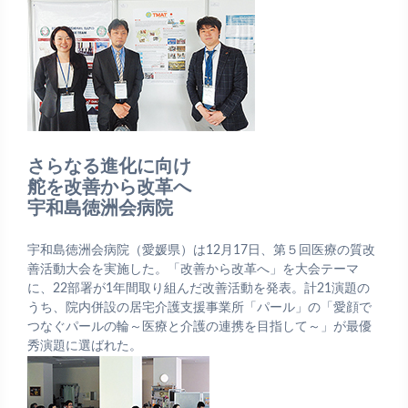
さらなる進化に向け
舵を改善から改革へ
宇和島徳洲会病院
宇和島徳洲会病院（愛媛県）は12月17日、第５回医療の質改
善活動大会を実施した。「改善から改革へ」を大会テーマ
に、22部署が1年間取り組んだ改善活動を発表。計21演題の
うち、院内併設の居宅介護支援事業所「パール」の「愛顔で
つなぐパールの輪～医療と介護の連携を目指して～」が最優
秀演題に選ばれた。