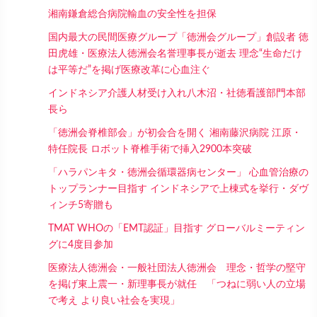
湘南鎌倉総合病院輸血の安全性を担保
国内最大の民間医療グループ「徳洲会グループ」創設者 徳
田虎雄・医療法人徳洲会名誉理事長が逝去 理念“生命だけ
は平等だ”を掲げ医療改革に心血注ぐ
インドネシア介護人材受け入れ八木沼・社徳看護部門本部
長ら
「徳洲会脊椎部会」が初会合を開く 湘南藤沢病院 江原・
特任院長 ロボット脊椎手術で挿入2900本突破
「ハラパンキタ・徳洲会循環器病センター」 心血管治療の
トップランナー目指す インドネシアで上棟式を挙行・ダヴ
ィンチ5寄贈も
TMAT WHOの「EMT認証」目指す グローバルミーティン
グに4度目参加
医療法人徳洲会・一般社団法人徳洲会 理念・哲学の堅守
を掲げ東上震一・新理事長が就任 「つねに弱い人の立場
で考え より良い社会を実現」