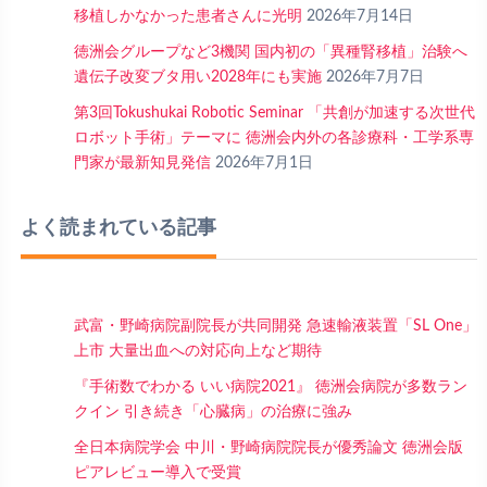
移植しかなかった患者さんに光明
2026年7月14日
徳洲会グループなど3機関 国内初の「異種腎移植」治験へ
遺伝子改変ブタ用い2028年にも実施
2026年7月7日
第3回Tokushukai Robotic Seminar 「共創が加速する次世代
ロボット手術」テーマに 徳洲会内外の各診療科・工学系専
門家が最新知見発信
2026年7月1日
よく読まれている記事
武富・野崎病院副院長が共同開発 急速輸液装置「SL One」
上市 大量出血への対応向上など期待
『手術数でわかる いい病院2021』 徳洲会病院が多数ラン
クイン 引き続き「心臓病」の治療に強み
全日本病院学会 中川・野崎病院院長が優秀論文 徳洲会版
ピアレビュー導入で受賞