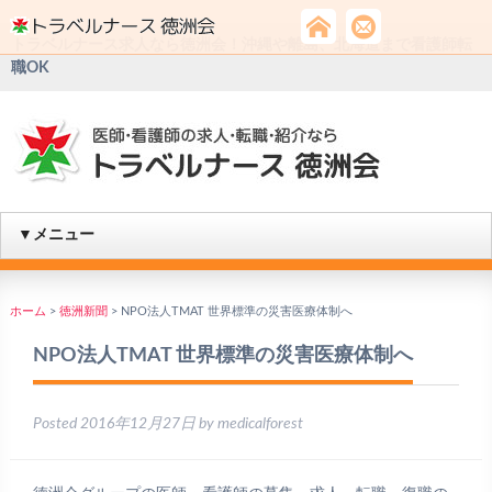
トラベルナース求人なら徳洲会！沖縄や離島、北海道まで看護師転
職OK
▼メニュー
ホーム
>
徳洲新聞
>
NPO法人TMAT 世界標準の災害医療体制へ
NPO法人TMAT 世界標準の災害医療体制へ
Posted
2016年12月27日
by
medicalforest