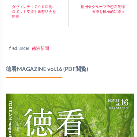
ダヴィンチ１７００症例に
徳洲会グループ予想図先端
ロボット支援手術懇話会を
医療を積極的に導入
開催
filed under:
徳洲新聞
徳看MAGAZINE vol.16
(PDF閲覧)