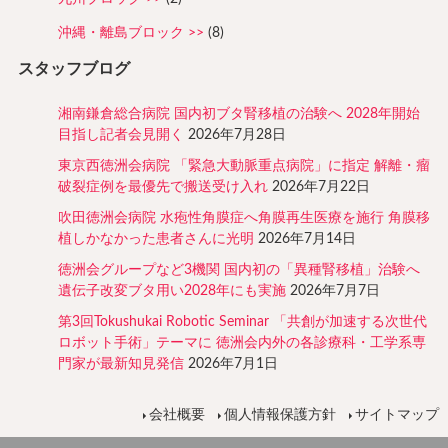
沖縄・離島ブロック
(8)
スタッフブログ
湘南鎌倉総合病院 国内初ブタ腎移植の治験へ 2028年開始
目指し記者会見開く
2026年7月28日
東京西徳洲会病院 「緊急大動脈重点病院」に指定 解離・瘤
破裂症例を最優先で搬送受け入れ
2026年7月22日
吹田徳洲会病院 水疱性角膜症へ角膜再生医療を施行 角膜移
植しかなかった患者さんに光明
2026年7月14日
徳洲会グループなど3機関 国内初の「異種腎移植」治験へ
遺伝子改変ブタ用い2028年にも実施
2026年7月7日
第3回Tokushukai Robotic Seminar 「共創が加速する次世代
ロボット手術」テーマに 徳洲会内外の各診療科・工学系専
門家が最新知見発信
2026年7月1日
会社概要
個人情報保護方針
サイトマップ