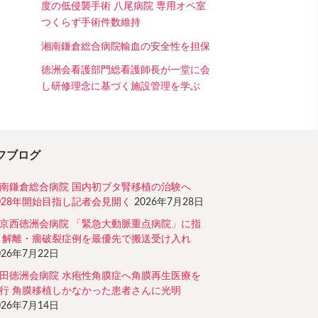
度の低侵襲手術 八尾病院 専用オペ室
つくらず手術件数維持
湘南鎌倉総合病院輸血の安全性を担保
徳洲会看護部門総看護師長が一堂に会
し研修理念に基づく施設管理を学ぶ
フブログ
南鎌倉総合病院 国内初ブタ腎移植の治験へ
028年開始目指し記者会見開く
2026年7月28日
京西徳洲会病院 「緊急大動脈重点病院」に指
 解離・瘤破裂症例を最優先で搬送受け入れ
026年7月22日
田徳洲会病院 水疱性角膜症へ角膜再生医療を
行 角膜移植しかなかった患者さんに光明
026年7月14日