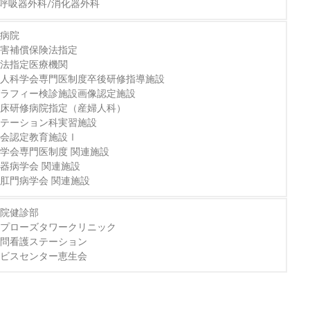
/呼吸器外科/消化器外科
定病院
災害補償保険法指定
護法指定医療機関
婦人科学会専門医制度卒後研修指導施設
グラフィー検診施設画像認定施設
臨床研修病院指定（産婦人科）
リテーション科実習施設
学会認定教育施設Ⅰ
学会専門医制度 関連施設
器病学会 関連施設
肛門病学会 関連施設
病院健診部
アプローズタワークリニック
訪問看護ステーション
ービスセンター恵生会