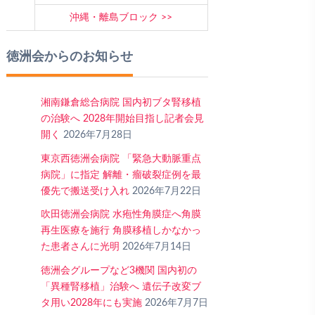
沖縄・離島ブロック
徳洲会からのお知らせ
湘南鎌倉総合病院 国内初ブタ腎移植
の治験へ 2028年開始目指し記者会見
開く
2026年7月28日
東京西徳洲会病院 「緊急大動脈重点
病院」に指定 解離・瘤破裂症例を最
優先で搬送受け入れ
2026年7月22日
吹田徳洲会病院 水疱性角膜症へ角膜
再生医療を施行 角膜移植しかなかっ
た患者さんに光明
2026年7月14日
徳洲会グループなど3機関 国内初の
「異種腎移植」治験へ 遺伝子改変ブ
タ用い2028年にも実施
2026年7月7日