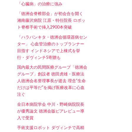
「心臓病」の治療に強み
「徳洲会脊椎部会」が初会合を開く
湘南藤沢病院 江原・特任院長 ロボッ
ト脊椎手術で挿入2900本突破
「ハラパンキタ・徳洲会循環器病セン
ター」 心血管治療のトップランナー
目指す インドネシアで上棟式を挙
行・ダヴィンチ5寄贈も
国内最大の民間医療グループ「徳洲会
グループ」創設者 徳田虎雄・医療法
人徳洲会名誉理事長が逝去 理念“生命
だけは平等だ”を掲げ医療改革に心血
注ぐ
全日本病院学会 中川・野崎病院院長
が優秀論文 徳洲会版ピアレビュー導
入で受賞
手術支援ロボット ダヴィンチで高精