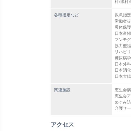
科/眼科
各種指定など
救急指
労働者
母体保
日本産
マンモ
協力型
リハビ
糖尿病
日本外科
日本消化
日本大腸
関連施設
恵生会
恵生会
めぐみ
介護サ
アクセス