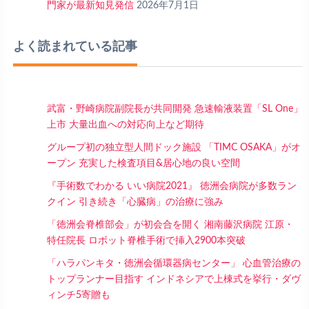
門家が最新知見発信
2026年7月1日
よく読まれている記事
武富・野崎病院副院長が共同開発 急速輸液装置「SL One」
上市 大量出血への対応向上など期待
グループ初の独立型人間ドック施設 「TIMC OSAKA」がオ
ープン 充実した検査項目&居心地の良い空間
『手術数でわかる いい病院2021』 徳洲会病院が多数ラン
クイン 引き続き「心臓病」の治療に強み
「徳洲会脊椎部会」が初会合を開く 湘南藤沢病院 江原・
特任院長 ロボット脊椎手術で挿入2900本突破
「ハラパンキタ・徳洲会循環器病センター」 心血管治療の
トップランナー目指す インドネシアで上棟式を挙行・ダヴ
ィンチ5寄贈も