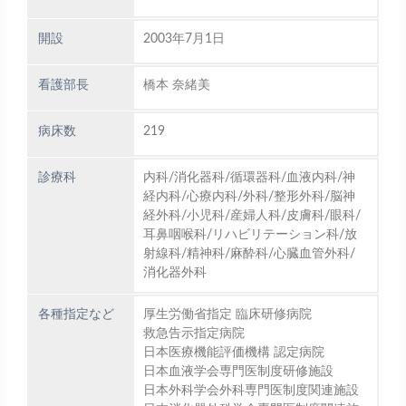
開設
2003年7月1日
看護部長
橋本 奈緒美
病床数
219
診療科
内科/消化器科/循環器科/血液内科/神
経内科/心療内科/外科/整形外科/脳神
経外科/小児科/産婦人科/皮膚科/眼科/
耳鼻咽喉科/リハビリテーション科/放
射線科/精神科/麻酔科/心臓血管外科/
消化器外科
各種指定など
厚生労働省指定 臨床研修病院
救急告示指定病院
日本医療機能評価機構 認定病院
日本血液学会専門医制度研修施設
日本外科学会外科専門医制度関連施設