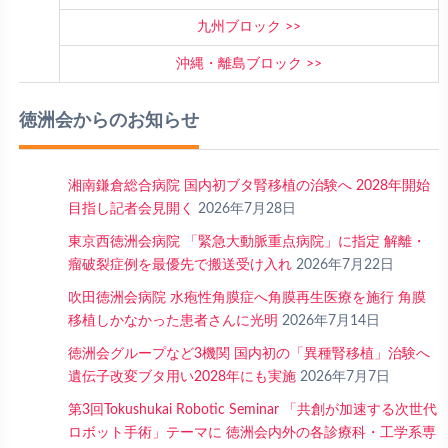
九州ブロック
沖縄・離島ブロック
徳洲会からのお知らせ
湘南鎌倉総合病院 国内初ブタ腎移植の治験へ 2028年開始
目指し記者会見開く
2026年7月28日
東京西徳洲会病院 「緊急大動脈重点病院」に指定 解離・
瘤破裂症例を最優先で搬送受け入れ
2026年7月22日
吹田徳洲会病院 水疱性角膜症へ角膜再生医療を施行 角膜
移植しかなかった患者さんに光明
2026年7月14日
徳洲会グループなど3機関 国内初の「異種腎移植」治験へ
遺伝子改変ブタ用い2028年にも実施
2026年7月7日
第3回Tokushukai Robotic Seminar 「共創が加速する次世代
ロボット手術」テーマに 徳洲会内外の各診療科・工学系専