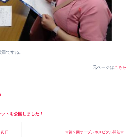
貴重ですね。
元ページは
こちら
修
レットを公開しました！
表 日
☆第２回オープンホスピタル開催☆