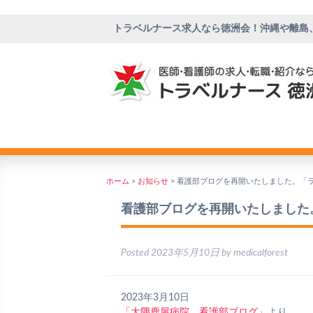
トラベルナース求人なら徳洲会！沖縄や離島
ホーム
>
お知らせ
>
看護部ブログを再開いたしました。「
看護部ブログを再開いたしました
Posted
2023年5月10日
by
medicalforest
2023年3月10日
「大隅鹿屋病院 看護部ブログ」
より