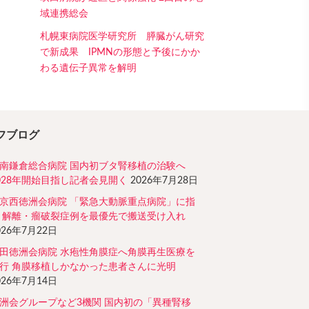
域連携総会
札幌東病院医学研究所 膵臓がん研究
で新成果 IPMNの形態と予後にかか
わる遺伝子異常を解明
フブログ
南鎌倉総合病院 国内初ブタ腎移植の治験へ
028年開始目指し記者会見開く
2026年7月28日
京西徳洲会病院 「緊急大動脈重点病院」に指
 解離・瘤破裂症例を最優先で搬送受け入れ
026年7月22日
田徳洲会病院 水疱性角膜症へ角膜再生医療を
行 角膜移植しかなかった患者さんに光明
026年7月14日
洲会グループなど3機関 国内初の「異種腎移