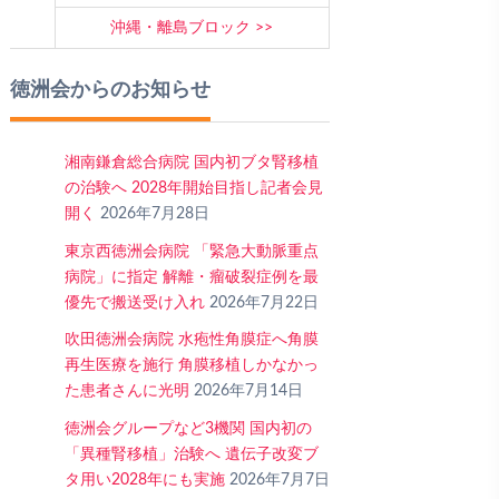
沖縄・離島ブロック
徳洲会からのお知らせ
湘南鎌倉総合病院 国内初ブタ腎移植
の治験へ 2028年開始目指し記者会見
開く
2026年7月28日
東京西徳洲会病院 「緊急大動脈重点
病院」に指定 解離・瘤破裂症例を最
優先で搬送受け入れ
2026年7月22日
吹田徳洲会病院 水疱性角膜症へ角膜
再生医療を施行 角膜移植しかなかっ
た患者さんに光明
2026年7月14日
徳洲会グループなど3機関 国内初の
「異種腎移植」治験へ 遺伝子改変ブ
タ用い2028年にも実施
2026年7月7日