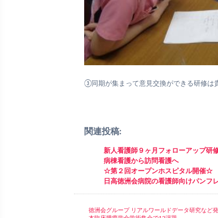
③同期が集まって意見交換ができる研修は
関連投稿:
新人看護師９ヶ月フォローアップ研
病棟看護から訪問看護へ
☆第２回オープンホスピタル開催☆
日高徳洲会病院の看護師向けパンフ
徳洲会グループ リアルワールドデータ研究など発