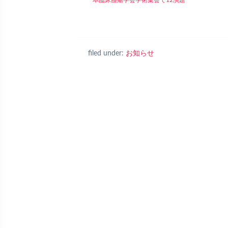
本臨床腫瘍学会学術集会で12演題
filed under:
お知らせ