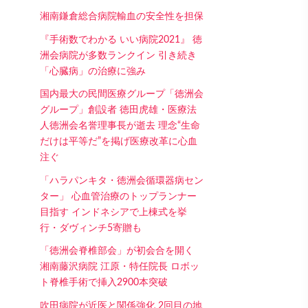
湘南鎌倉総合病院輸血の安全性を担保
『手術数でわかる いい病院2021』 徳
洲会病院が多数ランクイン 引き続き
「心臓病」の治療に強み
国内最大の民間医療グループ「徳洲会
グループ」創設者 徳田虎雄・医療法
人徳洲会名誉理事長が逝去 理念“生命
だけは平等だ”を掲げ医療改革に心血
注ぐ
「ハラパンキタ・徳洲会循環器病セン
ター」 心血管治療のトップランナー
目指す インドネシアで上棟式を挙
行・ダヴィンチ5寄贈も
「徳洲会脊椎部会」が初会合を開く
湘南藤沢病院 江原・特任院長 ロボッ
ト脊椎手術で挿入2900本突破
吹田病院が近医と関係強化 2回目の地