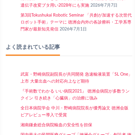
遺伝子改変ブタ用い2028年にも実施
2026年7月7日
第3回Tokushukai Robotic Seminar 「共創が加速する次世代
ロボット手術」テーマに 徳洲会内外の各診療科・工学系専
門家が最新知見発信
2026年7月1日
よく読まれている記事
武富・野崎病院副院長が共同開発 急速輸液装置「SL One」
上市 大量出血への対応向上など期待
『手術数でわかる いい病院2021』 徳洲会病院が多数ラン
クイン 引き続き「心臓病」の治療に強み
全日本病院学会 中川・野崎病院院長が優秀論文 徳洲会版
ピアレビュー導入で受賞
湘南鎌倉総合病院輸血の安全性を担保
国内最大の民間医療グループ「徳洲会グループ」創設者 徳