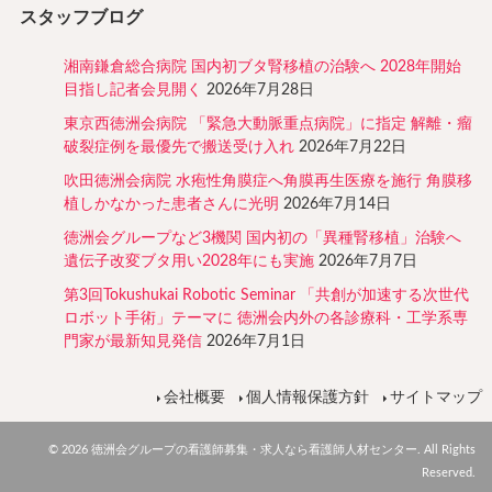
スタッフブログ
湘南鎌倉総合病院 国内初ブタ腎移植の治験へ 2028年開始
目指し記者会見開く
2026年7月28日
東京西徳洲会病院 「緊急大動脈重点病院」に指定 解離・瘤
破裂症例を最優先で搬送受け入れ
2026年7月22日
吹田徳洲会病院 水疱性角膜症へ角膜再生医療を施行 角膜移
植しかなかった患者さんに光明
2026年7月14日
徳洲会グループなど3機関 国内初の「異種腎移植」治験へ
遺伝子改変ブタ用い2028年にも実施
2026年7月7日
第3回Tokushukai Robotic Seminar 「共創が加速する次世代
ロボット手術」テーマに 徳洲会内外の各診療科・工学系専
門家が最新知見発信
2026年7月1日
会社概要
個人情報保護方針
サイトマップ
© 2026 徳洲会グループの看護師募集・求人なら看護師人材センター. All Rights
Reserved.