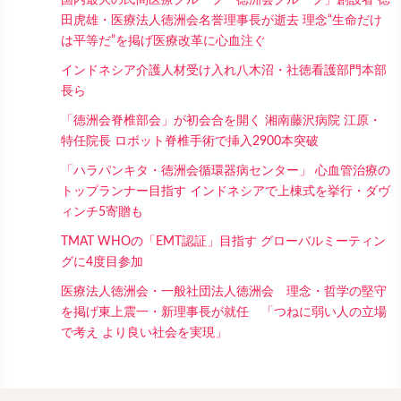
田虎雄・医療法人徳洲会名誉理事長が逝去 理念“生命だけ
は平等だ”を掲げ医療改革に心血注ぐ
インドネシア介護人材受け入れ八木沼・社徳看護部門本部
長ら
「徳洲会脊椎部会」が初会合を開く 湘南藤沢病院 江原・
特任院長 ロボット脊椎手術で挿入2900本突破
「ハラパンキタ・徳洲会循環器病センター」 心血管治療の
トップランナー目指す インドネシアで上棟式を挙行・ダヴ
ィンチ5寄贈も
TMAT WHOの「EMT認証」目指す グローバルミーティン
グに4度目参加
医療法人徳洲会・一般社団法人徳洲会 理念・哲学の堅守
を掲げ東上震一・新理事長が就任 「つねに弱い人の立場
で考え より良い社会を実現」