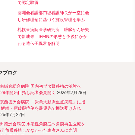
で認定取得
徳洲会看護部門総看護師長が一堂に会
し研修理念に基づく施設管理を学ぶ
札幌東病院医学研究所 膵臓がん研究
で新成果 IPMNの形態と予後にかか
わる遺伝子異常を解明
フブログ
南鎌倉総合病院 国内初ブタ腎移植の治験へ
028年開始目指し記者会見開く
2026年7月28日
京西徳洲会病院 「緊急大動脈重点病院」に指
 解離・瘤破裂症例を最優先で搬送受け入れ
026年7月22日
田徳洲会病院 水疱性角膜症へ角膜再生医療を
行 角膜移植しかなかった患者さんに光明