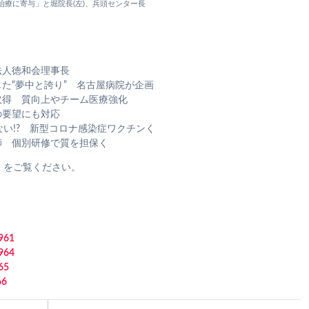
治療に寄与」と堀院長(左)、兵頭センター長
法人徳和会理事長
た“夢中と誇り” 名古屋病院が企画
取得 質向上やチーム医療強化
の要望にも対応
ない!? 新型コロナ感染症ワクチンく
師 個別研修で質を担保く
」をご覧ください。
961
964
65
6