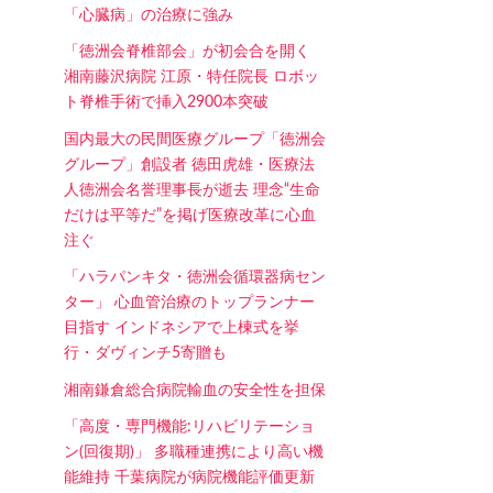
「心臓病」の治療に強み
「徳洲会脊椎部会」が初会合を開く
湘南藤沢病院 江原・特任院長 ロボッ
ト脊椎手術で挿入2900本突破
国内最大の民間医療グループ「徳洲会
グループ」創設者 徳田虎雄・医療法
人徳洲会名誉理事長が逝去 理念“生命
だけは平等だ”を掲げ医療改革に心血
注ぐ
「ハラパンキタ・徳洲会循環器病セン
ター」 心血管治療のトップランナー
目指す インドネシアで上棟式を挙
行・ダヴィンチ5寄贈も
湘南鎌倉総合病院輸血の安全性を担保
「高度・専門機能:リハビリテーショ
ン(回復期)」 多職種連携により高い機
能維持 千葉病院が病院機能評価更新