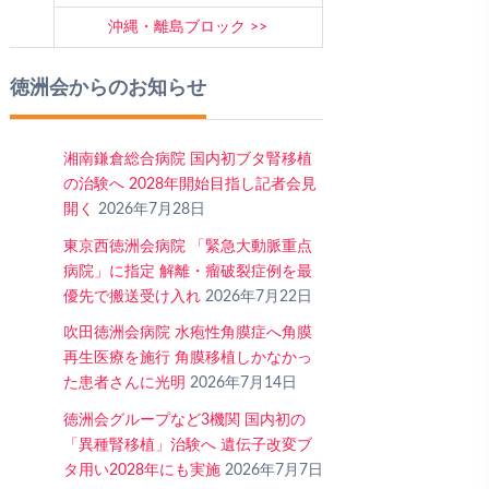
沖縄・離島ブロック
徳洲会からのお知らせ
湘南鎌倉総合病院 国内初ブタ腎移植
の治験へ 2028年開始目指し記者会見
開く
2026年7月28日
東京西徳洲会病院 「緊急大動脈重点
病院」に指定 解離・瘤破裂症例を最
優先で搬送受け入れ
2026年7月22日
吹田徳洲会病院 水疱性角膜症へ角膜
再生医療を施行 角膜移植しかなかっ
た患者さんに光明
2026年7月14日
徳洲会グループなど3機関 国内初の
「異種腎移植」治験へ 遺伝子改変ブ
タ用い2028年にも実施
2026年7月7日