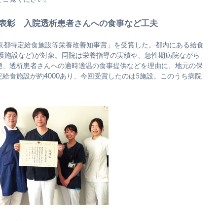
表彰 入院透析患者さんへの食事など工夫
東京都特定給食施設等栄養改善知事賞」を受賞した。都内にある給食
護施設など)が対象。同院は栄養指導の実績や、急性期病院ながら
態、透析患者さんへの適時適温の食事提供などを理由に、地元の保
給食施設が約4000あり、今回受賞したのは5施設。このうち病院