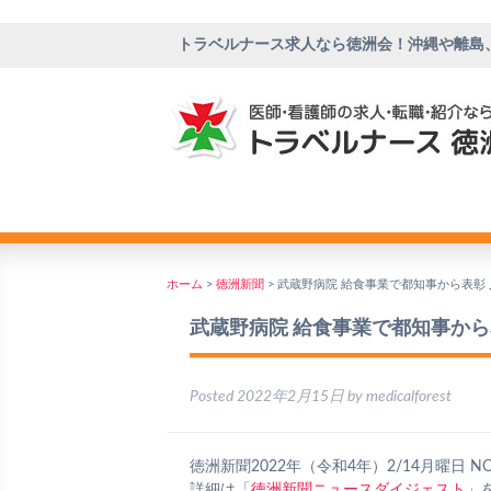
トラベルナース求人なら徳洲会！沖縄や離島
ホーム
>
徳洲新聞
>
武蔵野病院 給食事業で都知事から表彰
武蔵野病院 給食事業で都知事か
Posted
2022年2月15日
by
medicalforest
徳洲新聞2022年（令和4年）2/14月曜日 NO
詳細は「
徳洲新聞ニュースダイジェスト
」