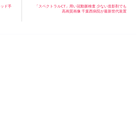
リッド手
「スペクトラルCT」用い冠動脈検査 少ない造影剤でも
高画質画像 千葉西病院が最新世代装置