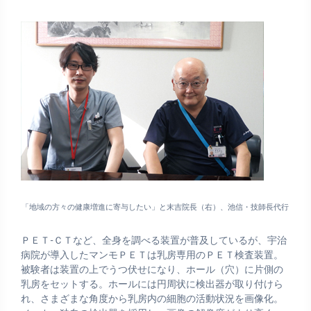
「地域の方々の健康増進に寄与したい」と末吉院長（右）、池信・技師長代行
ＰＥＴ-ＣＴなど、全身を調べる装置が普及しているが、宇治
病院が導入したマンモＰＥＴは乳房専用のＰＥＴ検査装置。
被験者は装置の上でうつ伏せになり、ホール（穴）に片側の
乳房をセットする。ホールには円周状に検出器が取り付けら
れ、さまざまな角度から乳房内の細胞の活動状況を画像化。