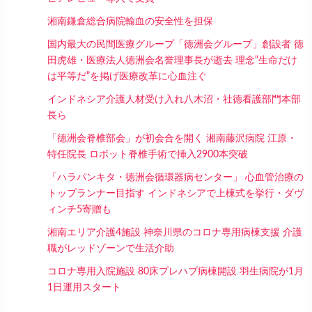
湘南鎌倉総合病院輸血の安全性を担保
国内最大の民間医療グループ「徳洲会グループ」創設者 徳
田虎雄・医療法人徳洲会名誉理事長が逝去 理念“生命だけ
は平等だ”を掲げ医療改革に心血注ぐ
インドネシア介護人材受け入れ八木沼・社徳看護部門本部
長ら
「徳洲会脊椎部会」が初会合を開く 湘南藤沢病院 江原・
特任院長 ロボット脊椎手術で挿入2900本突破
「ハラパンキタ・徳洲会循環器病センター」 心血管治療の
トップランナー目指す インドネシアで上棟式を挙行・ダヴ
ィンチ5寄贈も
湘南エリア介護4施設 神奈川県のコロナ専用病棟支援 介護
職がレッドゾーンで生活介助
コロナ専用入院施設 80床プレハブ病棟開設 羽生病院が1月
1日運用スタート