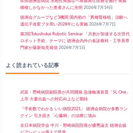
吹田徳洲会病院 水疱性角膜症へ角膜再生医療を施行 角膜
移植しかなかった患者さんに光明
2026年7月14日
徳洲会グループなど3機関 国内初の「異種腎移植」治験へ
遺伝子改変ブタ用い2028年にも実施
2026年7月7日
第3回Tokushukai Robotic Seminar 「共創が加速する次世代
ロボット手術」テーマに 徳洲会内外の各診療科・工学系専
門家が最新知見発信
2026年7月1日
よく読まれている記事
武富・野崎病院副院長が共同開発 急速輸液装置「SL One」
上市 大量出血への対応向上など期待
『手術数でわかる いい病院2021』 徳洲会病院が多数ラン
クイン 引き続き「心臓病」の治療に強み
全日本病院学会 中川・野崎病院院長が優秀論文 徳洲会版
ピアレビュー導入で受賞