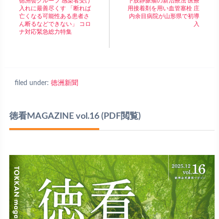
徳洲会グループ 感染者受け
下肢静脈瘤の新治療法 医療
入れに最善尽くす 「断れば
用接着剤を用い血管塞栓 庄
亡くなる可能性ある患者さ
内余目病院が山形県で初導
ん断るなどできない」 コロ
入
ナ対応緊急総力特集
filed under:
徳洲新聞
徳看MAGAZINE vol.16
(PDF閲覧)