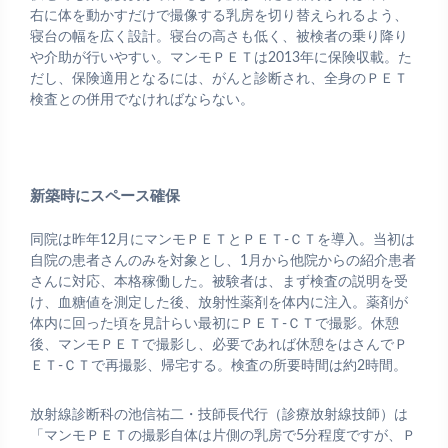
右に体を動かすだけで撮像する乳房を切り替えられるよう、
寝台の幅を広く設計。寝台の高さも低く、被検者の乗り降り
や介助が行いやすい。マンモＰＥＴは2013年に保険収載。た
だし、保険適用となるには、がんと診断され、全身のＰＥＴ
検査との併用でなければならない。
新築時にスペース確保
同院は昨年12月にマンモＰＥＴとＰＥＴ-ＣＴを導入。当初は
自院の患者さんのみを対象とし、1月から他院からの紹介患者
さんに対応、本格稼働した。被験者は、まず検査の説明を受
け、血糖値を測定した後、放射性薬剤を体内に注入。薬剤が
体内に回った頃を見計らい最初にＰＥＴ-ＣＴで撮影。休憩
後、マンモＰＥＴで撮影し、必要であれば休憩をはさんでＰ
ＥＴ-ＣＴで再撮影、帰宅する。検査の所要時間は約2時間。
放射線診断科の池信祐二・技師長代行（診療放射線技師）は
「マンモＰＥＴの撮影自体は片側の乳房で5分程度ですが、Ｐ