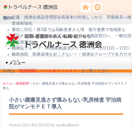
その他のトピックス
トラベルナース求人なら徳洲会！沖縄や離島、北海道まで看護師転
佐藤・徳洲会感染管理部会長基本の対策しっかり 早期発見へ検
職OK
査体制強化
重症に対応！第3派では高齢患者さん増 後方連携で地域差も
コロナに関し不安があればメンタルヘルス相談窓口へ 一般社団
法人徳洲会
徳洲会グループ WEB医療講演スケジュール（2月11日～17日）
離島病院 医療崩壊を起こさない！！徳洲会グループで全力サポ
ート
▼メニュー
詳細は「
徳洲新聞ニュースダイジェスト
」をご覧ください。
ホーム
>
徳洲新聞
>
小さい腫瘍見逃さず痛みもない乳房検査 宇治病院がマンモＰＥＴ
導入
小さい腫瘍見逃さず痛みもない乳房検査 宇治病
院がマンモＰＥＴ導入
Posted
2021年2月16日
by
medicalforest