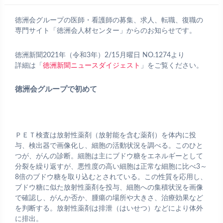
徳洲会グループの医師・看護師の募集、求人、転職、復職の
専門サイト「徳洲会人材センター」からのお知らせです。
徳洲新聞2021年（令和3年）2/15月曜日 NO.1274より
詳細は「
徳洲新聞ニュースダイジェスト
」をご覧ください。
徳洲会グループで初めて
ＰＥＴ検査は放射性薬剤（放射能を含む薬剤）を体内に投
与、検出器で画像化し、細胞の活動状況を調べる。このひと
つが、がんの診断。細胞は主にブドウ糖をエネルギーとして
分裂を繰り返すが、悪性度の高い細胞は正常な細胞に比べ3～
8倍のブドウ糖を取り込むとされている。この性質を応用し、
ブドウ糖に似た放射性薬剤を投与、細胞への集積状況を画像
で確認し、がんか否か、腫瘍の場所や大きさ、治療効果など
を判断する。放射性薬剤は排泄（はいせつ）などにより体外
に排出。