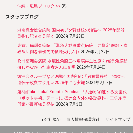
沖縄・離島ブロック
(8)
スタッフブログ
湘南鎌倉総合病院 国内初ブタ腎移植の治験へ 2028年開始
目指し記者会見開く
2026年7月28日
東京西徳洲会病院 「緊急大動脈重点病院」に指定 解離・瘤
破裂症例を最優先で搬送受け入れ
2026年7月22日
吹田徳洲会病院 水疱性角膜症へ角膜再生医療を施行 角膜移
植しかなかった患者さんに光明
2026年7月14日
徳洲会グループなど3機関 国内初の「異種腎移植」治験へ
遺伝子改変ブタ用い2028年にも実施
2026年7月7日
第3回Tokushukai Robotic Seminar 「共創が加速する次世代
ロボット手術」テーマに 徳洲会内外の各診療科・工学系専
門家が最新知見発信
2026年7月1日
会社概要
個人情報保護方針
サイトマップ