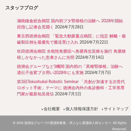
スタッフブログ
湘南鎌倉総合病院 国内初ブタ腎移植の治験へ 2028年開始
目指し記者会見開く
2026年7月28日
東京西徳洲会病院 「緊急大動脈重点病院」に指定 解離・瘤
破裂症例を最優先で搬送受け入れ
2026年7月22日
吹田徳洲会病院 水疱性角膜症へ角膜再生医療を施行 角膜移
植しかなかった患者さんに光明
2026年7月14日
徳洲会グループなど3機関 国内初の「異種腎移植」治験へ
遺伝子改変ブタ用い2028年にも実施
2026年7月7日
第3回Tokushukai Robotic Seminar 「共創が加速する次世代
ロボット手術」テーマに 徳洲会内外の各診療科・工学系専
門家が最新知見発信
2026年7月1日
会社概要
個人情報保護方針
サイトマップ
© 2026 徳洲会グループの看護師募集・求人なら看護師人材センター. All Rights
Reserved.