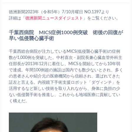
徳洲新聞2023年（令和5年）7/10月曜日 NO.1397より
詳細は「
徳洲新聞ニュースダイジェスト
」をご覧ください。
千葉西病院 MICS症例1000例突破 術後の回復が
早い低侵襲心臓手術
千葉西総合病院が注力しているMICS(低侵襲心臓手術)の症例
数が1,000例を突破した。中村喜次・副院長兼心臓血管外科主
任部長が2013年12月に着任し、MICSを開始してから10年弱
で達成。年間100例超の施設は国内でも数少ないとされ、多く
の患者さんや紹介元の医療機関から信頼され、選ばれてきた
証左と言える。内視鏡下手術支援ロボット「ダヴィンチ」を
活用するなど新しい技術を取り入れながら、身体に負担の少
ない低侵襲手術を推進し、これからも地域医療に貢献してい
く構えだ。