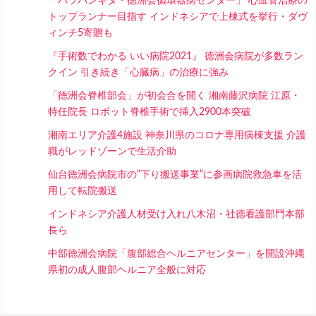
「ハラパンキタ・徳洲会循環器病センター」 心血管治療の
トップランナー目指す インドネシアで上棟式を挙行・ダヴ
ィンチ5寄贈も
『手術数でわかる いい病院2021』 徳洲会病院が多数ラン
クイン 引き続き「心臓病」の治療に強み
「徳洲会脊椎部会」が初会合を開く 湘南藤沢病院 江原・
特任院長 ロボット脊椎手術で挿入2900本突破
湘南エリア介護4施設 神奈川県のコロナ専用病棟支援 介護
職がレッドゾーンで生活介助
仙台徳洲会病院市の“下り搬送事業”に参画病院救急車を活
用して転院搬送
インドネシア介護人材受け入れ八木沼・社徳看護部門本部
長ら
中部徳洲会病院「腹部総合ヘルニアセンター」を開設沖縄
県初の成人腹部ヘルニア全般に対応