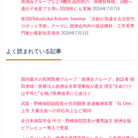
徳洲会グループなど3機関 国内初の「異種腎移植」治験へ
遺伝子改変ブタ用い2028年にも実施
2026年7月7日
第3回Tokushukai Robotic Seminar 「共創が加速する次世代
ロボット手術」テーマに 徳洲会内外の各診療科・工学系専
門家が最新知見発信
2026年7月1日
よく読まれている記事
国内最大の民間医療グループ「徳洲会グループ」創設者 徳
田虎雄・医療法人徳洲会名誉理事長が逝去 理念“生命だけ
は平等だ”を掲げ医療改革に心血注ぐ
武富・野崎病院副院長が共同開発 急速輸液装置「SL One」
上市 大量出血への対応向上など期待
全日本病院学会 中川・野崎病院院長が優秀論文 徳洲会版
ピアレビュー導入で受賞