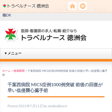
トラベルナース求人なら徳洲会！沖縄や離島、北海道まで看護師転
職OK
▼メニュー
ホーム
>
徳洲新聞
>
千葉西病院 MICS症例1000例突破 術後の回復が早い低侵襲心臓手
術
千葉西病院 MICS症例1000例突破 術後の回復が
早い低侵襲心臓手術
Posted
2023年7月11日
by
medicalforest