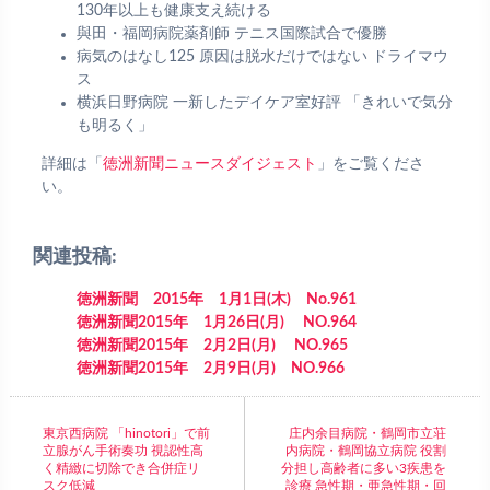
130年以上も健康支え続ける
與田・福岡病院薬剤師 テニス国際試合で優勝
病気のはなし125 原因は脱水だけではない ドライマウ
ス
横浜日野病院 一新したデイケア室好評 「きれいで気分
も明るく」
詳細は「
徳洲新聞ニュースダイジェスト
」をご覧くださ
い。
関連投稿:
徳洲新聞 2015年 1月1日(木) No.961
徳洲新聞2015年 1月26日(月) NO.964
徳洲新聞2015年 2月2日(月) NO.965
徳洲新聞2015年 2月9日(月) NO.966
東京西病院 「hinotori」で前
庄内余目病院・鶴岡市立荘
立腺がん手術奏功 視認性高
内病院・鶴岡協立病院 役割
く精緻に切除でき合併症リ
分担し高齢者に多い3疾患を
スク低減
診療 急性期・亜急性期・回