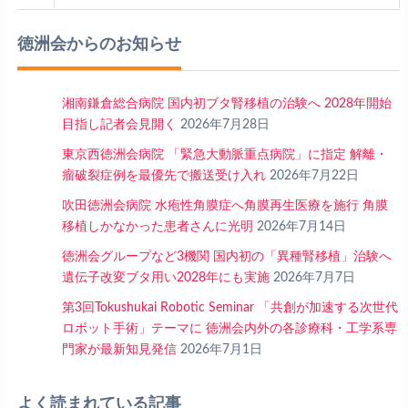
徳洲会からのお知らせ
湘南鎌倉総合病院 国内初ブタ腎移植の治験へ 2028年開始
目指し記者会見開く
2026年7月28日
東京西徳洲会病院 「緊急大動脈重点病院」に指定 解離・
瘤破裂症例を最優先で搬送受け入れ
2026年7月22日
吹田徳洲会病院 水疱性角膜症へ角膜再生医療を施行 角膜
移植しかなかった患者さんに光明
2026年7月14日
徳洲会グループなど3機関 国内初の「異種腎移植」治験へ
遺伝子改変ブタ用い2028年にも実施
2026年7月7日
第3回Tokushukai Robotic Seminar 「共創が加速する次世代
ロボット手術」テーマに 徳洲会内外の各診療科・工学系専
門家が最新知見発信
2026年7月1日
よく読まれている記事