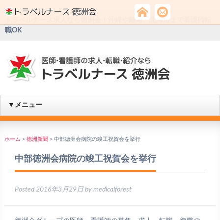
トラベルナース求人なら徳洲会！沖縄や離島、北海道まで看護師転
職OK
▼メニュー
ホーム
>
徳洲新聞
>
中部徳洲会病院の竣工祝賀会を挙行
中部徳洲会病院の竣工祝賀会を挙行
Posted
2016年3月29日
by
medicalforest