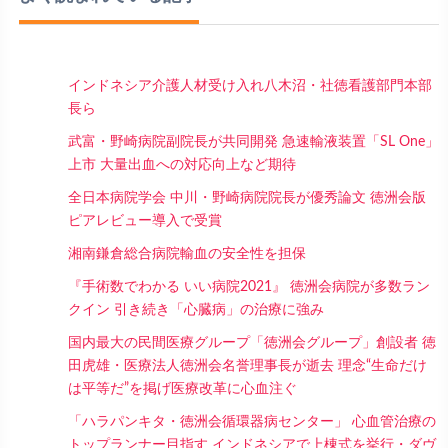
インドネシア介護人材受け入れ八木沼・社徳看護部門本部
長ら
武富・野崎病院副院長が共同開発 急速輸液装置「SL One」
上市 大量出血への対応向上など期待
全日本病院学会 中川・野崎病院院長が優秀論文 徳洲会版
ピアレビュー導入で受賞
湘南鎌倉総合病院輸血の安全性を担保
『手術数でわかる いい病院2021』 徳洲会病院が多数ラン
クイン 引き続き「心臓病」の治療に強み
国内最大の民間医療グループ「徳洲会グループ」創設者 徳
田虎雄・医療法人徳洲会名誉理事長が逝去 理念“生命だけ
は平等だ”を掲げ医療改革に心血注ぐ
「ハラパンキタ・徳洲会循環器病センター」 心血管治療の
トップランナー目指す インドネシアで上棟式を挙行・ダヴ