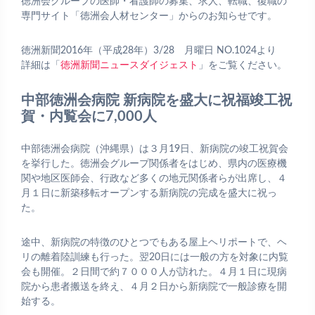
徳洲会グループの医師・看護師の募集、求人、転職、復職の
専門サイト「徳洲会人材センター」からのお知らせです。
徳洲新聞2016年（平成28年）3/28 月曜日 NO.1024より
詳細は「
徳洲新聞ニュースダイジェスト
」をご覧ください。
中部徳洲会病院 新病院を盛大に祝福竣工祝
賀・内覧会に7,000人
中部徳洲会病院（沖縄県）は３月19日、新病院の竣工祝賀会
を挙行した。徳洲会グループ関係者をはじめ、県内の医療機
関や地区医師会、行政など多くの地元関係者らが出席し、４
月１日に新築移転オープンする新病院の完成を盛大に祝っ
た。
途中、新病院の特徴のひとつでもある屋上ヘリポートで、ヘ
リの離着陸訓練も行った。翌20日には一般の方を対象に内覧
会も開催。２日間で約７０００人が訪れた。４月１日に現病
院から患者搬送を終え、４月２日から新病院で一般診療を開
始する。