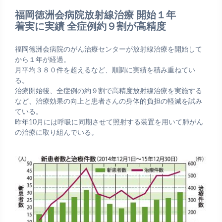
福岡徳洲会病院放射線治療 開始１年
着実に実績 全症例約９割が高精度
福岡徳洲会病院のがん治療センターが放射線治療を開始して
から１年が経過。
月平均３８０件を超えるなど、順調に実績を積み重ねてい
る。
治療開始後、全症例の約９割で高精度放射線治療を実施する
など、治療効果の向上と患者さんの身体的負担の軽減を試み
ている。
昨年10月には呼吸に同期させて照射する装置を用いて肺がん
の治療に取り組んでいる。