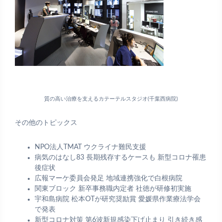
質の高い治療を支えるカテーテルスタジオ(千葉西病院)
その他のトピックス
NPO法人TMAT ウクライナ難民支援
病気のはなし83 長期残存するケースも 新型コロナ罹患
後症状
広報マーケ委員会発足 地域連携強化で白根病院
関東ブロック 新卒事務職内定者 社徳が研修初実施
宇和島病院 松本OTが研究奨励賞 愛媛県作業療法学会
で発表
新型コロナ対策 第6波新規感染下げ止まり 引き続き感