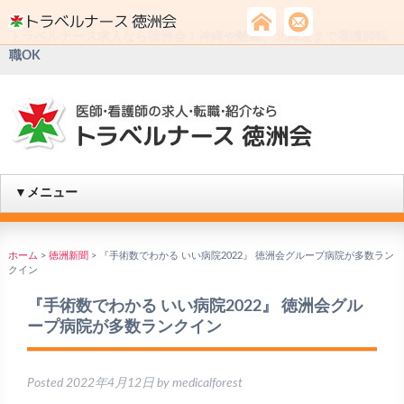
トラベルナース求人なら徳洲会！沖縄や離島、北海道まで看護師転
職OK
▼メニュー
ホーム
>
徳洲新聞
>
『手術数でわかる いい病院2022』 徳洲会グループ病院が多数ラン
クイン
『手術数でわかる いい病院2022』 徳洲会グル
ープ病院が多数ランクイン
Posted
2022年4月12日
by
medicalforest