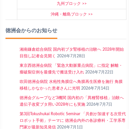
九州ブロック
沖縄・離島ブロック
徳洲会からのお知らせ
湘南鎌倉総合病院 国内初ブタ腎移植の治験へ 2028年開始
目指し記者会見開く
2026年7月28日
東京西徳洲会病院 「緊急大動脈重点病院」に指定 解離・
瘤破裂症例を最優先で搬送受け入れ
2026年7月22日
吹田徳洲会病院 水疱性角膜症へ角膜再生医療を施行 角膜
移植しかなかった患者さんに光明
2026年7月14日
徳洲会グループなど3機関 国内初の「異種腎移植」治験へ
遺伝子改変ブタ用い2028年にも実施
2026年7月7日
第3回Tokushukai Robotic Seminar 「共創が加速する次世代
ロボット手術」テーマに 徳洲会内外の各診療科・工学系専
門家が最新知見発信
2026年7月1日