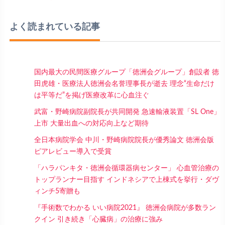
よく読まれている記事
国内最大の民間医療グループ「徳洲会グループ」創設者 徳
田虎雄・医療法人徳洲会名誉理事長が逝去 理念“生命だけ
は平等だ”を掲げ医療改革に心血注ぐ
武富・野崎病院副院長が共同開発 急速輸液装置「SL One」
上市 大量出血への対応向上など期待
全日本病院学会 中川・野崎病院院長が優秀論文 徳洲会版
ピアレビュー導入で受賞
「ハラパンキタ・徳洲会循環器病センター」 心血管治療の
トップランナー目指す インドネシアで上棟式を挙行・ダヴ
ィンチ5寄贈も
『手術数でわかる いい病院2021』 徳洲会病院が多数ラン
クイン 引き続き「心臓病」の治療に強み