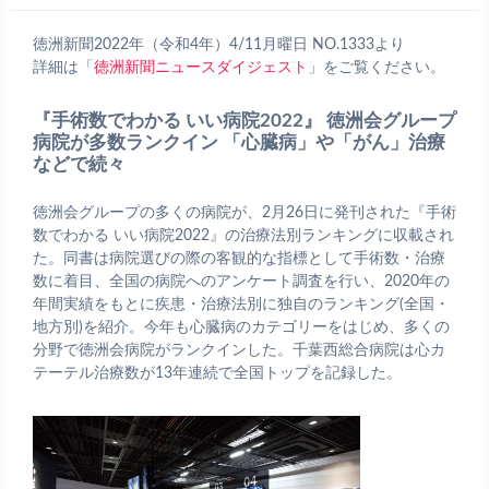
徳洲新聞2022年（令和4年）4/11月曜日 NO.1333より
詳細は「
徳洲新聞ニュースダイジェスト
」をご覧ください。
『手術数でわかる いい病院2022』 徳洲会グループ
病院が多数ランクイン 「心臓病」や「がん」治療
などで続々
徳洲会グループの多くの病院が、2月26日に発刊された『手術
数でわかる いい病院2022』の治療法別ランキングに収載され
た。同書は病院選びの際の客観的な指標として手術数・治療
数に着目、全国の病院へのアンケート調査を行い、2020年の
年間実績をもとに疾患・治療法別に独自のランキング(全国・
地方別)を紹介。今年も心臓病のカテゴリーをはじめ、多くの
分野で徳洲会病院がランクインした。千葉西総合病院は心カ
テーテル治療数が13年連続で全国トップを記録した。