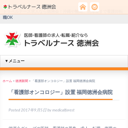
トラベルナース求人なら徳洲会！沖縄や離島、北海道まで看護師転
職OK
▼メニュー
ホーム
>
徳洲新聞
>
「看護部オンコロジー」設置 福岡徳洲会病院
「看護部オンコロジー」設置 福岡徳洲会病院
Posted
2017年9月5日
by
medicalforest