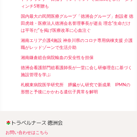
ィンチ5寄贈も
国内最大の民間医療グループ「徳洲会グループ」創設者 徳
田虎雄・医療法人徳洲会名誉理事長が逝去 理念“生命だけ
は平等だ”を掲げ医療改革に心血注ぐ
湘南エリア介護4施設 神奈川県のコロナ専用病棟支援 介護
職がレッドゾーンで生活介助
湘南鎌倉総合病院輸血の安全性を担保
徳洲会看護部門総看護師長が一堂に会し研修理念に基づく
施設管理を学ぶ
札幌東病院医学研究所 膵臓がん研究で新成果 IPMNの
形態と予後にかかわる遺伝子異常を解明
お問い合わせはこちら