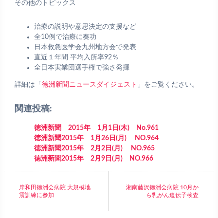
その他のトピックス
治療の説明や意思決定の支援など
全10例で治療に奏功
日本救急医学会九州地方会で発表
直近１年間 平均入所率92％
全日本実業団選手権で強さ発揮
詳細は「
徳洲新聞ニュースダイジェスト
」をご覧ください。
関連投稿:
徳洲新聞 2015年 1月1日(木) No.961
徳洲新聞2015年 1月26日(月) NO.964
徳洲新聞2015年 2月2日(月) NO.965
徳洲新聞2015年 2月9日(月) NO.966
岸和田徳洲会病院 大規模地
湘南藤沢徳洲会病院 10月か
震訓練に参加
ら乳がん遺伝子検査