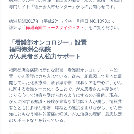
徳洲会グループの医師・看護師の募集、求人、転職、復職の
専門サイト「徳洲会人材センター」からのお知らせです。
徳洲新聞2017年（平成29年）9/4 月曜日 NO.1098より
詳細は「
徳洲新聞ニュースダイジェスト
」をご覧ください。
「看護部オンコロジー」設置
福岡徳洲会病院
がん患者さん強力サポート
福岡徳洲会病院は新たな部署「看護部オンコロジー」を設
置、がん看護に力を入れている。従来、組織図上で別々に展
開していた化学療法、放射線治療、緩和ケアを中心に、がん
に関する看護を一元化することで、がん患者さんや家族が、
より安心して治療を受けられるようにするのが目的。現在、
がんに関する知識・経験が豊富な看護師７人が属し、情報共
有とともに多様な部署・職種との連携を図りながら、がん告
知にともなう精神的苦痛の軽減、がん治療の理解・意思決定
のサポートなどを行っている。