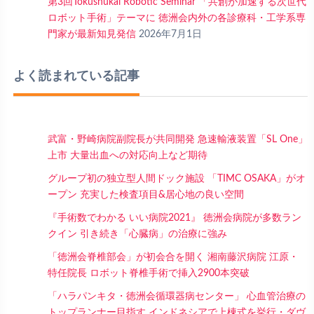
第3回Tokushukai Robotic Seminar 「共創が加速する次世代
ロボット手術」テーマに 徳洲会内外の各診療科・工学系専
門家が最新知見発信
2026年7月1日
よく読まれている記事
武富・野崎病院副院長が共同開発 急速輸液装置「SL One」
上市 大量出血への対応向上など期待
グループ初の独立型人間ドック施設 「TIMC OSAKA」がオ
ープン 充実した検査項目&居心地の良い空間
『手術数でわかる いい病院2021』 徳洲会病院が多数ラン
クイン 引き続き「心臓病」の治療に強み
「徳洲会脊椎部会」が初会合を開く 湘南藤沢病院 江原・
特任院長 ロボット脊椎手術で挿入2900本突破
「ハラパンキタ・徳洲会循環器病センター」 心血管治療の
トップランナー目指す インドネシアで上棟式を挙行・ダヴ