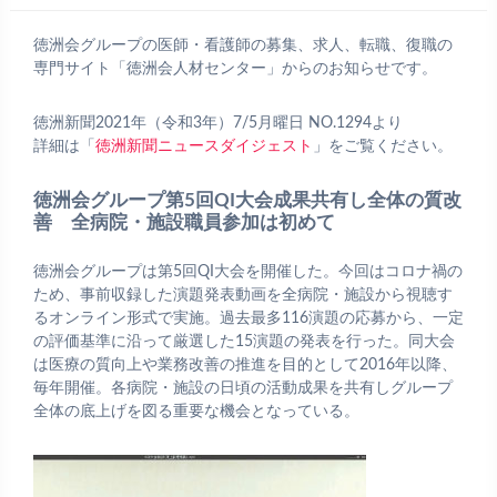
徳洲会グループの医師・看護師の募集、求人、転職、復職の
専門サイト「徳洲会人材センター」からのお知らせです。
徳洲新聞2021年（令和3年）7/5月曜日 NO.1294より
詳細は「
徳洲新聞ニュースダイジェスト
」をご覧ください。
徳洲会グループ第5回QI大会成果共有し全体の質改
善 全病院・施設職員参加は初めて
徳洲会グループは第5回QI大会を開催した。今回はコロナ禍の
ため、事前収録した演題発表動画を全病院・施設から視聴す
るオンライン形式で実施。過去最多116演題の応募から、一定
の評価基準に沿って厳選した15演題の発表を行った。同大会
は医療の質向上や業務改善の推進を目的として2016年以降、
毎年開催。各病院・施設の日頃の活動成果を共有しグループ
全体の底上げを図る重要な機会となっている。