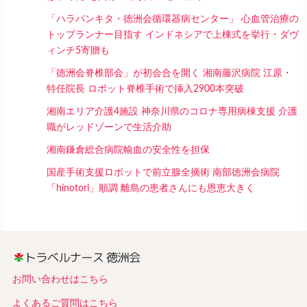
「ハラパンキタ・徳洲会循環器病センター」 心血管治療の
トップランナー目指す インドネシアで上棟式を挙行・ダヴ
ィンチ5寄贈も
「徳洲会脊椎部会」が初会合を開く 湘南藤沢病院 江原・
特任院長 ロボット脊椎手術で挿入2900本突破
湘南エリア介護4施設 神奈川県のコロナ専用病棟支援 介護
職がレッドゾーンで生活介助
湘南鎌倉総合病院輸血の安全性を担保
国産手術支援ロボットで前立腺全摘術 南部徳洲会病院
「hinotori」順調 離島の患者さんにも恩恵大きく
お問い合わせはこちら
よくあるご質問はこちら