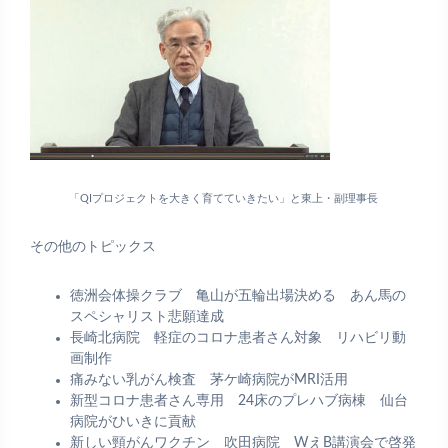
「QIプロジェクトを大きく育てていきたい」と東上・副理事長
その他のトピックス
徳洲会体操クラブ 亀山が五輪出場決める あん馬の
スペシャリスト悲願達成
長崎北病院 軽症のコロナ患者さん対象 リハビリ動
画制作
痛みない乳がん検査 茅ケ崎病院がMRI活用
新型コロナ患者さん専用 24床のプレハブ病棟 仙台
病院がひいきに貢献
新しい頸がんワクチン 吹田病院 WえB講演会で啓発