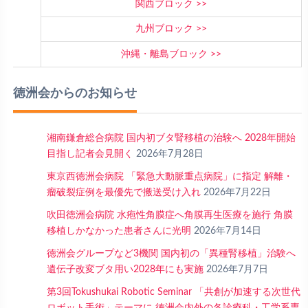
関西ブロック
九州ブロック
沖縄・離島ブロック
徳洲会からのお知らせ
湘南鎌倉総合病院 国内初ブタ腎移植の治験へ 2028年開始
目指し記者会見開く
2026年7月28日
東京西徳洲会病院 「緊急大動脈重点病院」に指定 解離・
瘤破裂症例を最優先で搬送受け入れ
2026年7月22日
吹田徳洲会病院 水疱性角膜症へ角膜再生医療を施行 角膜
移植しかなかった患者さんに光明
2026年7月14日
徳洲会グループなど3機関 国内初の「異種腎移植」治験へ
遺伝子改変ブタ用い2028年にも実施
2026年7月7日
第3回Tokushukai Robotic Seminar 「共創が加速する次世代
ロボット手術」テーマに 徳洲会内外の各診療科・工学系専