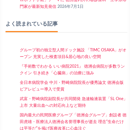
門家が最新知見発信
2026年7月1日
よく読まれている記事
グループ初の独立型人間ドック施設 「TIMC OSAKA」がオ
ープン 充実した検査項目&居心地の良い空間
『手術数でわかる いい病院2021』 徳洲会病院が多数ラン
クイン 引き続き「心臓病」の治療に強み
全日本病院学会 中川・野崎病院院長が優秀論文 徳洲会版
ピアレビュー導入で受賞
武富・野崎病院副院長が共同開発 急速輸液装置「SL One」
上市 大量出血への対応向上など期待
国内最大の民間医療グループ「徳洲会グループ」創設者 徳
田虎雄・医療法人徳洲会名誉理事長が逝去 理念“生命だけ
は平等だ”を掲げ医療改革に心血注ぐ