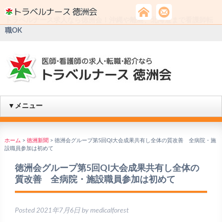
トラベルナース求人なら徳洲会！沖縄や離島、北海道まで看護師転
職OK
▼メニュー
ホーム
>
徳洲新聞
>
徳洲会グループ第5回QI大会成果共有し全体の質改善 全病院・施
設職員参加は初めて
徳洲会グループ第5回QI大会成果共有し全体の
質改善 全病院・施設職員参加は初めて
Posted
2021年7月6日
by
medicalforest