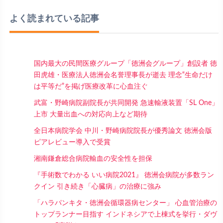
よく読まれている記事
国内最大の民間医療グループ「徳洲会グループ」創設者 徳
田虎雄・医療法人徳洲会名誉理事長が逝去 理念“生命だけ
は平等だ”を掲げ医療改革に心血注ぐ
武富・野崎病院副院長が共同開発 急速輸液装置「SL One」
上市 大量出血への対応向上など期待
全日本病院学会 中川・野崎病院院長が優秀論文 徳洲会版
ピアレビュー導入で受賞
湘南鎌倉総合病院輸血の安全性を担保
『手術数でわかる いい病院2021』 徳洲会病院が多数ラン
クイン 引き続き「心臓病」の治療に強み
「ハラパンキタ・徳洲会循環器病センター」 心血管治療の
トップランナー目指す インドネシアで上棟式を挙行・ダヴ