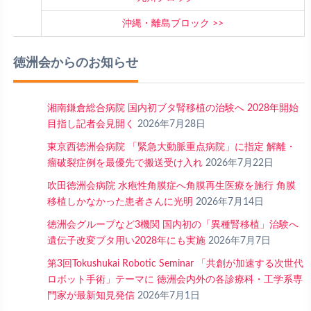
沖縄・離島ブロック
徳洲会からのお知らせ
湘南鎌倉総合病院 国内初ブタ腎移植の治験へ 2028年開始
目指し記者会見開く
2026年7月28日
東京西徳洲会病院 「緊急大動脈重点病院」に指定 解離・
瘤破裂症例を最優先で搬送受け入れ
2026年7月22日
吹田徳洲会病院 水疱性角膜症へ角膜再生医療を施行 角膜
移植しかなかった患者さんに光明
2026年7月14日
徳洲会グループなど3機関 国内初の「異種腎移植」治験へ
遺伝子改変ブタ用い2028年にも実施
2026年7月7日
第3回Tokushukai Robotic Seminar 「共創が加速する次世代
ロボット手術」テーマに 徳洲会内外の各診療科・工学系専
門家が最新知見発信
2026年7月1日