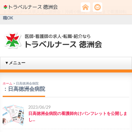
トラベルナース求人なら徳洲会！沖縄や離島、北海道まで看護師転
職OK
▼メニュー
ホーム
>
日高徳洲会病院
：
日高徳洲会病院
2023/06/29
日高徳洲会病院の看護師向けパンフレットを公開しま
し...