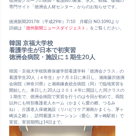
徳洲会グループの医師・看護師の募集、求人、転職、復職の
専門サイト「徳洲会人材センター」からのお知らせです。
徳洲新聞2017年（平成29年）7/10 月曜日 NO.1090より
詳細は「
徳州新聞ニュースダイジェスト
」をご覧ください。
韓国 京福大学校
看護学生が日本で初実習
徳洲会病院・施設に１期生20人
韓国・京福大学校医療保健学部看護学科「徳洲会クラス」の
看護学生20人（４年生）が７月３日に来日し、湘南藤沢徳洲
会病院（神奈川県）と湘南鎌倉総合病院（同）で臨地実習を
開始した。来日した20人は２０１４年に開設した同クラスの
１期生で、徳洲会病院で実習を行うのは今回が初めて。両院
以外にも特別養護老人ホーム（かまくら愛の郷、つるみ
ね）、介護老人保健施設（リハビリケア湘南かまくら、茅ヶ
崎浜之郷）、訪問看護ステーション（愛心、茅ヶ崎駅前）で
実習。実習期間は14日まで。