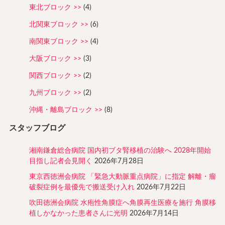
東北ブロック
(4)
北関東ブロック
(6)
南関東ブロック
(4)
大阪ブロック
(3)
関西ブロック
(2)
九州ブロック
(2)
沖縄・離島ブロック
(8)
スタッフブログ
湘南鎌倉総合病院 国内初ブタ腎移植の治験へ 2028年開始
目指し記者会見開く
2026年7月28日
東京西徳洲会病院 「緊急大動脈重点病院」に指定 解離・瘤
破裂症例を最優先で搬送受け入れ
2026年7月22日
吹田徳洲会病院 水疱性角膜症へ角膜再生医療を施行 角膜移
植しかなかった患者さんに光明
2026年7月14日