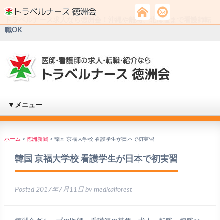
トラベルナース求人なら徳洲会！沖縄や離島、北海道まで看護師転
職OK
▼メニュー
ホーム
>
徳洲新聞
>
韓国 京福大学校 看護学生が日本で初実習
韓国 京福大学校 看護学生が日本で初実習
Posted
2017年7月11日
by
medicalforest