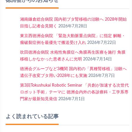
徳洲会からのお知らせ
湘南鎌倉総合病院 国内初ブタ腎移植の治験へ 2028年開始
目指し記者会見開く
2026年7月28日
東京西徳洲会病院 「緊急大動脈重点病院」に指定 解離・
瘤破裂症例を最優先で搬送受け入れ
2026年7月22日
吹田徳洲会病院 水疱性角膜症へ角膜再生医療を施行 角膜
移植しかなかった患者さんに光明
2026年7月14日
徳洲会グループなど3機関 国内初の「異種腎移植」治験へ
遺伝子改変ブタ用い2028年にも実施
2026年7月7日
第3回Tokushukai Robotic Seminar 「共創が加速する次世代
ロボット手術」テーマに 徳洲会内外の各診療科・工学系専
門家が最新知見発信
2026年7月1日
よく読まれている記事