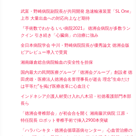
武富・野崎病院副院長が共同開発 急速輸液装置「SL One」
上市 大量出血への対応向上など期待
『手術数でわかる いい病院2021』 徳洲会病院が多数ラン
クイン 引き続き「心臓病」の治療に強み
全日本病院学会 中川・野崎病院院長が優秀論文 徳洲会版
ピアレビュー導入で受賞
湘南鎌倉総合病院輸血の安全性を担保
国内最大の民間医療グループ「徳洲会グループ」創設者 徳
田虎雄・医療法人徳洲会名誉理事長が逝去 理念“生命だけ
は平等だ”を掲げ医療改革に心血注ぐ
インドネシア介護人材受け入れ八木沼・社徳看護部門本部
長ら
「徳洲会脊椎部会」が初会合を開く 湘南藤沢病院 江原・
特任院長 ロボット脊椎手術で挿入2900本突破
「ハラパンキタ・徳洲会循環器病センター」 心血管治療の