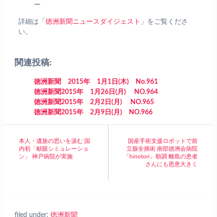
ー
詳細は「
徳洲新聞ニュースダイジェスト
」をご覧くださ
い。
関連投稿:
徳洲新聞 2015年 1月1日(木) No.961
徳洲新聞2015年 1月26日(月) NO.964
徳洲新聞2015年 2月2日(月) NO.965
徳洲新聞2015年 2月9日(月) NO.966
本人・遺族の思いを汲む 国
国産手術支援ロボットで前
内初「献眼シミュレーショ
立腺全摘術 南部徳洲会病院
ン」 神戸病院が実施
「hinotori」順調 離島の患者
さんにも恩恵大きく
filed under:
徳洲新聞