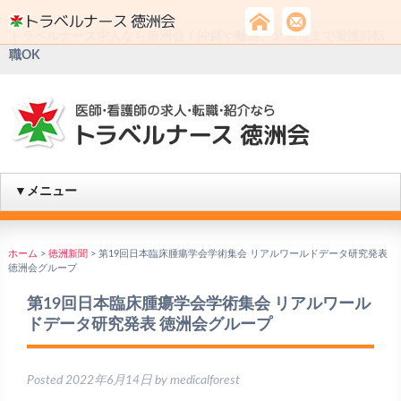
トラベルナース求人なら徳洲会！沖縄や離島、北海道まで看護師転
職OK
▼メニュー
ホーム
>
徳洲新聞
>
第19回日本臨床腫瘍学会学術集会 リアルワールドデータ研究発表
徳洲会グループ
第19回日本臨床腫瘍学会学術集会 リアルワール
ドデータ研究発表 徳洲会グループ
Posted
2022年6月14日
by
medicalforest