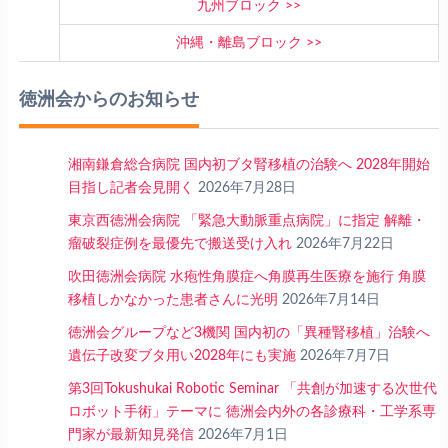
九州ブロック
沖縄・離島ブロック
徳洲会からのお知らせ
湘南鎌倉総合病院 国内初ブタ腎移植の治験へ 2028年開始
目指し記者会見開く
2026年7月28日
東京西徳洲会病院 「緊急大動脈重点病院」に指定 解離・
瘤破裂症例を最優先で搬送受け入れ
2026年7月22日
吹田徳洲会病院 水疱性角膜症へ角膜再生医療を施行 角膜
移植しかなかった患者さんに光明
2026年7月14日
徳洲会グループなど3機関 国内初の「異種腎移植」治験へ
遺伝子改変ブタ用い2028年にも実施
2026年7月7日
第3回Tokushukai Robotic Seminar 「共創が加速する次世代
ロボット手術」テーマに 徳洲会内外の各診療科・工学系専
門家が最新知見発信
2026年7月1日