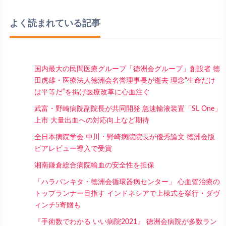
よく読まれている記事
国内最大の民間医療グループ「徳洲会グループ」創設者 徳
田虎雄・医療法人徳洲会名誉理事長が逝去 理念“生命だけ
は平等だ”を掲げ医療改革に心血注ぐ
武富・野崎病院副院長が共同開発 急速輸液装置「SL One」
上市 大量出血への対応向上など期待
全日本病院学会 中川・野崎病院院長が優秀論文 徳洲会版
ピアレビュー導入で受賞
湘南鎌倉総合病院輸血の安全性を担保
「ハラパンキタ・徳洲会循環器病センター」 心血管治療の
トップランナー目指す インドネシアで上棟式を挙行・ダヴ
ィンチ5寄贈も
『手術数でわかる いい病院2021』 徳洲会病院が多数ラン