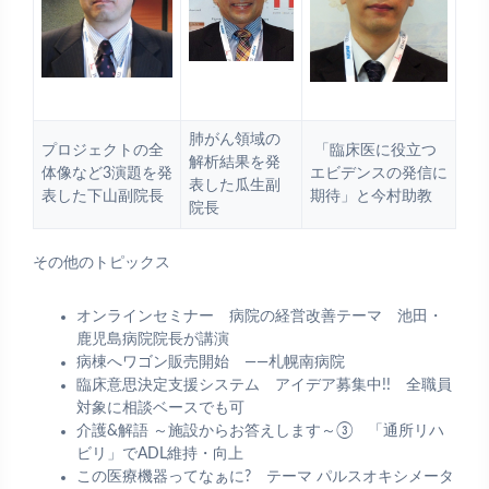
肺がん領域の
プロジェクトの全
「臨床医に役立つ
解析結果を発
体像など3演題を発
エビデンスの発信に
表した瓜生副
表した下山副院長
期待」と今村助教
院長
その他のトピックス
オンラインセミナー 病院の経営改善テーマ 池田・
鹿児島病院院長が講演
病棟へワゴン販売開始 ――札幌南病院
臨床意思決定支援システム アイデア募集中!! 全職員
対象に相談ベースでも可
介護&解語 ～施設からお答えします～③ 「通所リハ
ビリ」でADL維持・向上
この医療機器ってなぁに? テーマ パルスオキシメータ