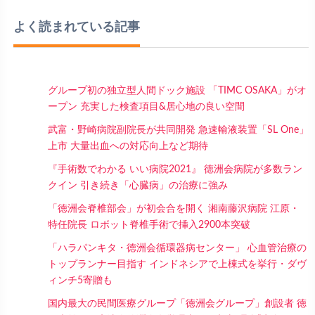
よく読まれている記事
グループ初の独立型人間ドック施設 「TIMC OSAKA」がオ
ープン 充実した検査項目&居心地の良い空間
武富・野崎病院副院長が共同開発 急速輸液装置「SL One」
上市 大量出血への対応向上など期待
『手術数でわかる いい病院2021』 徳洲会病院が多数ラン
クイン 引き続き「心臓病」の治療に強み
「徳洲会脊椎部会」が初会合を開く 湘南藤沢病院 江原・
特任院長 ロボット脊椎手術で挿入2900本突破
「ハラパンキタ・徳洲会循環器病センター」 心血管治療の
トップランナー目指す インドネシアで上棟式を挙行・ダヴ
ィンチ5寄贈も
国内最大の民間医療グループ「徳洲会グループ」創設者 徳