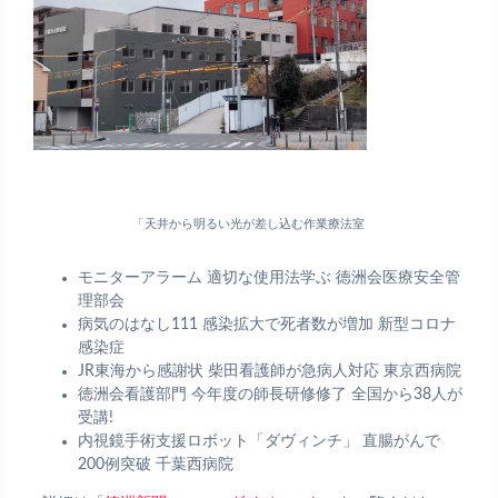
「天井から明るい光が差し込む作業療法室
モニターアラーム 適切な使用法学ぶ 徳洲会医療安全管
理部会
病気のはなし111 感染拡大で死者数が増加 新型コロナ
感染症
JR東海から感謝状 柴田看護師が急病人対応 東京西病院
徳洲会看護部門 今年度の師長研修修了 全国から38人が
受講!
内視鏡手術支援ロボット「ダヴィンチ」 直腸がんで
200例突破 千葉西病院