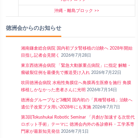
沖縄・離島ブロック
徳洲会からのお知らせ
湘南鎌倉総合病院 国内初ブタ腎移植の治験へ 2028年開始
目指し記者会見開く
2026年7月28日
東京西徳洲会病院 「緊急大動脈重点病院」に指定 解離・
瘤破裂症例を最優先で搬送受け入れ
2026年7月22日
吹田徳洲会病院 水疱性角膜症へ角膜再生医療を施行 角膜
移植しかなかった患者さんに光明
2026年7月14日
徳洲会グループなど3機関 国内初の「異種腎移植」治験へ
遺伝子改変ブタ用い2028年にも実施
2026年7月7日
第3回Tokushukai Robotic Seminar 「共創が加速する次世代
ロボット手術」テーマに 徳洲会内外の各診療科・工学系専
門家が最新知見発信
2026年7月1日