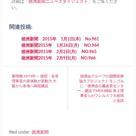
詳細は「
徳洲新聞ニュースダイジェスト
」をご覧くださ
い。
関連投稿:
徳洲新聞 2015年 1月1日(木) No.961
徳洲新聞2015年 1月26日(月) NO.964
徳洲新聞2015年 2月2日(月) NO.965
徳洲新聞2015年 2月9日(月) NO.966
黎明期 1973年～ 徳田・名誉
徳洲会グループの国際医療
理事長の原体験が原動力 大
協力プロジェクト モンゴル
阪から各地へ病院建設
に「徳洲会心臓血管センタ
ー」建設でMOU締結 東上理
事長らがフレルスフ大統領
と会談
filed under:
徳洲新聞