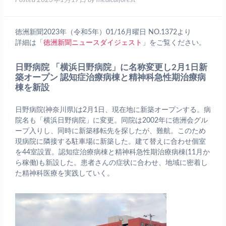
Posted
2023年1月17日
by
medicalforest
徳洲新聞2023年（令和5年）01/16月曜日 NO.1372より
詳細は「
徳洲新聞ニュースダイジェスト
」をご覧ください。
日野病院 「横浜日野病院」に名称変更し2月1日新
築オープン 認知症治療病棟と精神科急性期治療病
棟を新設
日野病院(神奈川県)は2月1日、現在地に新築オープンする。病
院名も「横浜日野病院」に変更。同院は2002年に徳洲会グル
ープ入りし、同時に新築移転先を探したが、難航。このため
現病院に隣接する駐車場に新築した。建て替えに合わせ個室
を44室設置。認知症治療病棟と精神科急性期治療病棟(11月か
ら稼働)も新設した。患者さんの症状に合わせ、地域に密着し
た精神科医療を実践していく。