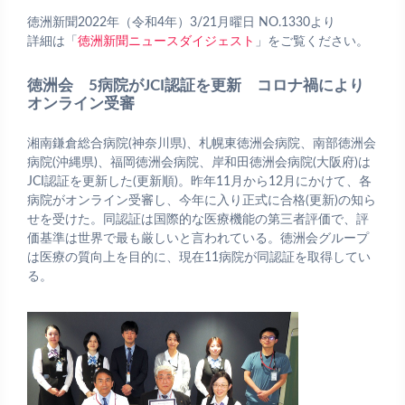
徳洲新聞2022年（令和4年）3/21月曜日 NO.1330より
詳細は「
徳洲新聞ニュースダイジェスト
」をご覧ください。
徳洲会 5病院がJCI認証を更新 コロナ禍により
オンライン受審
湘南鎌倉総合病院(神奈川県)、札幌東徳洲会病院、南部徳洲会
病院(沖縄県)、福岡徳洲会病院、岸和田徳洲会病院(大阪府)は
JCI認証を更新した(更新順)。昨年11月から12月にかけて、各
病院がオンライン受審し、今年に入り正式に合格(更新)の知ら
せを受けた。同認証は国際的な医療機能の第三者評価で、評
価基準は世界で最も厳しいと言われている。徳洲会グループ
は医療の質向上を目的に、現在11病院が同認証を取得してい
る。