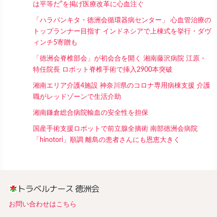
は平等だ”を掲げ医療改革に心血注ぐ
「ハラパンキタ・徳洲会循環器病センター」 心血管治療の
トップランナー目指す インドネシアで上棟式を挙行・ダヴ
ィンチ5寄贈も
「徳洲会脊椎部会」が初会合を開く 湘南藤沢病院 江原・
特任院長 ロボット脊椎手術で挿入2900本突破
湘南エリア介護4施設 神奈川県のコロナ専用病棟支援 介護
職がレッドゾーンで生活介助
湘南鎌倉総合病院輸血の安全性を担保
国産手術支援ロボットで前立腺全摘術 南部徳洲会病院
「hinotori」順調 離島の患者さんにも恩恵大きく
お問い合わせはこちら