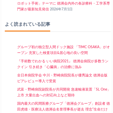
ロボット手術」テーマに 徳洲会内外の各診療科・工学系専
門家が最新知見発信
2026年7月1日
よく読まれている記事
グループ初の独立型人間ドック施設 「TIMC OSAKA」がオ
ープン 充実した検査項目&居心地の良い空間
『手術数でわかる いい病院2021』 徳洲会病院が多数ラン
クイン 引き続き「心臓病」の治療に強み
全日本病院学会 中川・野崎病院院長が優秀論文 徳洲会版
ピアレビュー導入で受賞
武富・野崎病院副院長が共同開発 急速輸液装置「SL One」
上市 大量出血への対応向上など期待
国内最大の民間医療グループ「徳洲会グループ」創設者 徳
田虎雄・医療法人徳洲会名誉理事長が逝去 理念“生命だけ