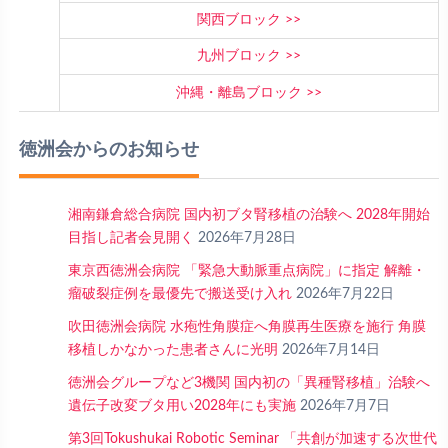
関西ブロック
九州ブロック
沖縄・離島ブロック
徳洲会からのお知らせ
湘南鎌倉総合病院 国内初ブタ腎移植の治験へ 2028年開始
目指し記者会見開く
2026年7月28日
東京西徳洲会病院 「緊急大動脈重点病院」に指定 解離・
瘤破裂症例を最優先で搬送受け入れ
2026年7月22日
吹田徳洲会病院 水疱性角膜症へ角膜再生医療を施行 角膜
移植しかなかった患者さんに光明
2026年7月14日
徳洲会グループなど3機関 国内初の「異種腎移植」治験へ
遺伝子改変ブタ用い2028年にも実施
2026年7月7日
第3回Tokushukai Robotic Seminar 「共創が加速する次世代