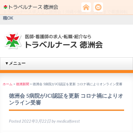
トラベルナース求人なら徳洲会！沖縄や離島、北海道まで看護師転
職OK
▼メニュー
ホーム
>
徳洲新聞
>
徳洲会 5病院がJCI認証を更新 コロナ禍によりオンライン受審
徳洲会 5病院がJCI認証を更新 コロナ禍によりオ
ンライン受審
Posted
2022年3月22日
by
medicalforest