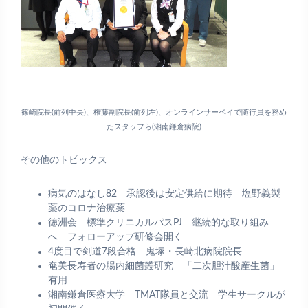
篠崎院長(前列中央)、権藤副院長(前列左)、オンラインサーベイで随行員を務め
たスタッフら(湘南鎌倉病院)
その他のトピックス
病気のはなし82 承認後は安定供給に期待 塩野義製
薬のコロナ治療薬
徳洲会 標準クリニカルパスPJ 継続的な取り組み
へ フォローアップ研修会開く
4度目で剣道7段合格 鬼塚・長崎北病院院長
奄美長寿者の腸内細菌叢研究 「二次胆汁酸産生菌」
有用
湘南鎌倉医療大学 TMAT隊員と交流 学生サークルが