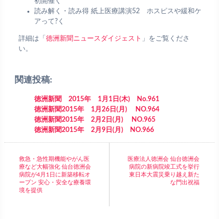
初開催く
読み解く・読み得 紙上医療講演52 ホスピスや緩和ケ
アって?く
詳細は「
徳洲新聞ニュースダイジェスト
」をご覧くださ
い。
関連投稿:
徳洲新聞 2015年 1月1日(木) No.961
徳洲新聞2015年 1月26日(月) NO.964
徳洲新聞2015年 2月2日(月) NO.965
徳洲新聞2015年 2月9日(月) NO.966
救急・急性期機能やがん医
医療法人徳洲会 仙台徳洲会
療など大幅強化 仙台徳洲会
病院の新病院竣工式を挙行
病院が4月1日に新築移転オ
東日本大震災乗り越え新た
ープン 安心・安全な療養環
な門出祝福
境を提供