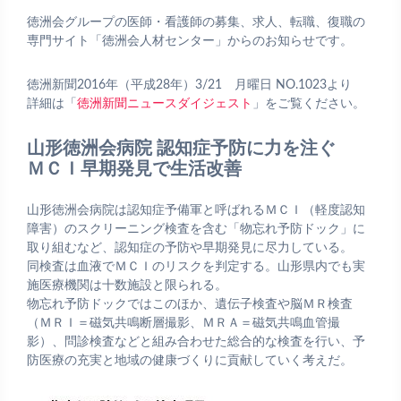
徳洲会グループの医師・看護師の募集、求人、転職、復職の
専門サイト「徳洲会人材センター」からのお知らせです。
徳洲新聞2016年（平成28年）3/21 月曜日 NO.1023より
詳細は「
徳洲新聞ニュースダイジェスト
」をご覧ください。
山形徳洲会病院 認知症予防に力を注ぐ
ＭＣＩ早期発見で生活改善
山形徳洲会病院は認知症予備軍と呼ばれるＭＣＩ（軽度認知
障害）のスクリーニング検査を含む「物忘れ予防ドック」に
取り組むなど、認知症の予防や早期発見に尽力している。
同検査は血液でＭＣＩのリスクを判定する。山形県内でも実
施医療機関は十数施設と限られる。
物忘れ予防ドックではこのほか、遺伝子検査や脳ＭＲ検査
（ＭＲＩ＝磁気共鳴断層撮影、ＭＲＡ＝磁気共鳴血管撮
影）、問診検査などと組み合わせた総合的な検査を行い、予
防医療の充実と地域の健康づくりに貢献していく考えだ。