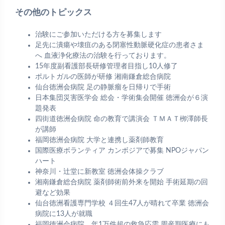
その他のトピックス
治験にご参加いただける方を募集します
足先に潰瘍や壊疽のある閉塞性動脈硬化症の患者さま
へ 血液浄化療法の治験を行っております。
15年度副看護部長研修管理者目指し10人修了
ポルトガルの医師が研修 湘南鎌倉総合病院
仙台徳洲会病院 足の静脈瘤を日帰りで手術
日本集団災害医学会 総会・学術集会開催 徳洲会が６演
題発表
四街道徳洲会病院 命の教育で講演会 ＴＭＡＴ栁澤師長
が講師
福岡徳洲会病院 大学と連携し薬剤師教育
国際医療ボランティア カンボジアで募集 NPOジャパン
ハート
神奈川・辻堂に新教室 徳洲会体操クラブ
湘南鎌倉総合病院 薬剤師術前外来を開始 手術延期の回
避など効果
仙台徳洲看護専門学校 ４回生47人が晴れて卒業 徳洲会
病院に13人が就職
福岡徳洲会病院 年1万件超の救急応需 周産期医療にも