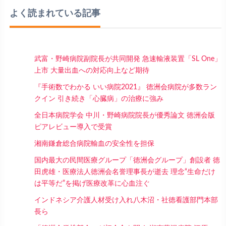
よく読まれている記事
武富・野崎病院副院長が共同開発 急速輸液装置「SL One」
上市 大量出血への対応向上など期待
『手術数でわかる いい病院2021』 徳洲会病院が多数ラン
クイン 引き続き「心臓病」の治療に強み
全日本病院学会 中川・野崎病院院長が優秀論文 徳洲会版
ピアレビュー導入で受賞
湘南鎌倉総合病院輸血の安全性を担保
国内最大の民間医療グループ「徳洲会グループ」創設者 徳
田虎雄・医療法人徳洲会名誉理事長が逝去 理念“生命だけ
は平等だ”を掲げ医療改革に心血注ぐ
インドネシア介護人材受け入れ八木沼・社徳看護部門本部
長ら