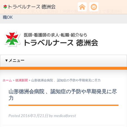
トラベルナース求人なら徳洲会！沖縄や離島、北海道まで看護師転
職OK
▼メニュー
ホーム
>
徳洲新聞
>
山形徳洲会病院 、認知症の予防や早期発見に尽力
山形徳洲会病院 、認知症の予防や早期発見に尽
力
Posted
2016年3月21日
by
medicalforest