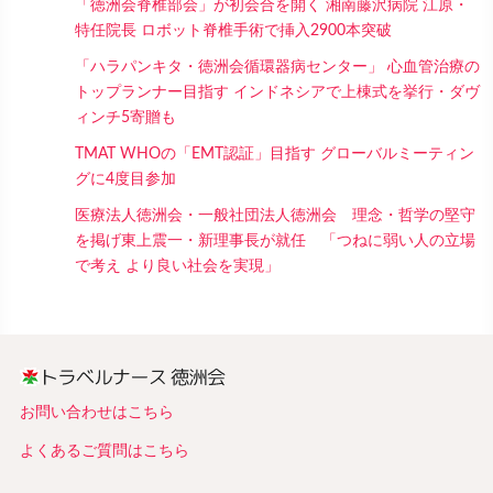
「徳洲会脊椎部会」が初会合を開く 湘南藤沢病院 江原・
特任院長 ロボット脊椎手術で挿入2900本突破
「ハラパンキタ・徳洲会循環器病センター」 心血管治療の
トップランナー目指す インドネシアで上棟式を挙行・ダヴ
ィンチ5寄贈も
TMAT WHOの「EMT認証」目指す グローバルミーティン
グに4度目参加
医療法人徳洲会・一般社団法人徳洲会 理念・哲学の堅守
を掲げ東上震一・新理事長が就任 「つねに弱い人の立場
で考え より良い社会を実現」
お問い合わせはこちら
よくあるご質問はこちら