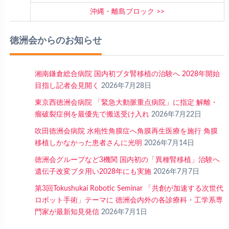
沖縄・離島ブロック
徳洲会からのお知らせ
湘南鎌倉総合病院 国内初ブタ腎移植の治験へ 2028年開始
目指し記者会見開く
2026年7月28日
東京西徳洲会病院 「緊急大動脈重点病院」に指定 解離・
瘤破裂症例を最優先で搬送受け入れ
2026年7月22日
吹田徳洲会病院 水疱性角膜症へ角膜再生医療を施行 角膜
移植しかなかった患者さんに光明
2026年7月14日
徳洲会グループなど3機関 国内初の「異種腎移植」治験へ
遺伝子改変ブタ用い2028年にも実施
2026年7月7日
第3回Tokushukai Robotic Seminar 「共創が加速する次世代
ロボット手術」テーマに 徳洲会内外の各診療科・工学系専
門家が最新知見発信
2026年7月1日