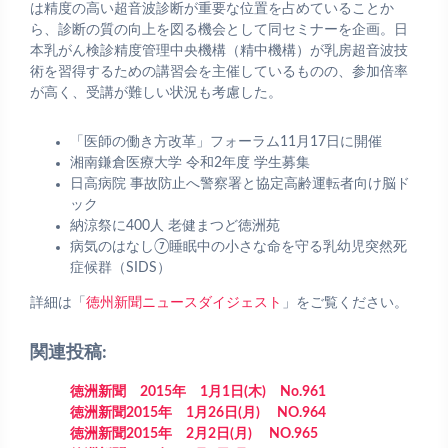
は精度の高い超音波診断が重要な位置を占めていることか
ら、診断の質の向上を図る機会として同セミナーを企画。日
本乳がん検診精度管理中央機構（精中機構）が乳房超音波技
術を習得するための講習会を主催しているものの、参加倍率
が高く、受講が難しい状況も考慮した。
「医師の働き方改革」フォーラム11月17日に開催
湘南鎌倉医療大学 令和2年度 学生募集
日高病院 事故防止へ警察署と協定高齢運転者向け脳ド
ック
納涼祭に400人 老健まつど徳洲苑
病気のはなし⑦睡眠中の小さな命を守る乳幼児突然死
症候群（SIDS）
詳細は「
徳州新聞ニュースダイジェスト
」をご覧ください。
関連投稿:
徳洲新聞 2015年 1月1日(木) No.961
徳洲新聞2015年 1月26日(月) NO.964
徳洲新聞2015年 2月2日(月) NO.965