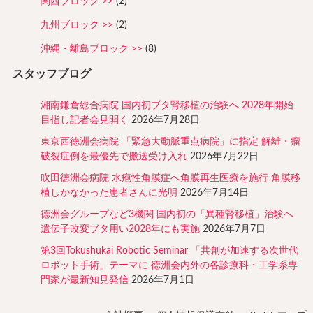
関西ブロック
(2)
九州ブロック
(2)
沖縄・離島ブロック
(8)
スタッフブログ
湘南鎌倉総合病院 国内初ブタ腎移植の治験へ 2028年開始
目指し記者会見開く
2026年7月28日
東京西徳洲会病院 「緊急大動脈重点病院」に指定 解離・瘤
破裂症例を最優先で搬送受け入れ
2026年7月22日
吹田徳洲会病院 水疱性角膜症へ角膜再生医療を施行 角膜移
植しかなかった患者さんに光明
2026年7月14日
徳洲会グループなど3機関 国内初の「異種腎移植」治験へ
遺伝子改変ブタ用い2028年にも実施
2026年7月7日
第3回Tokushukai Robotic Seminar 「共創が加速する次世代
ロボット手術」テーマに 徳洲会内外の各診療科・工学系専
門家が最新知見発信
2026年7月1日