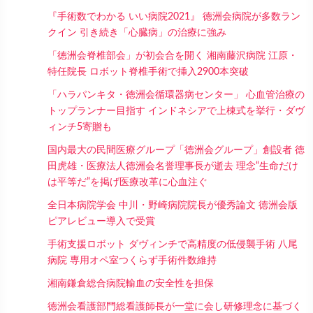
『手術数でわかる いい病院2021』 徳洲会病院が多数ラン
クイン 引き続き「心臓病」の治療に強み
「徳洲会脊椎部会」が初会合を開く 湘南藤沢病院 江原・
特任院長 ロボット脊椎手術で挿入2900本突破
「ハラパンキタ・徳洲会循環器病センター」 心血管治療の
トップランナー目指す インドネシアで上棟式を挙行・ダヴ
ィンチ5寄贈も
国内最大の民間医療グループ「徳洲会グループ」創設者 徳
田虎雄・医療法人徳洲会名誉理事長が逝去 理念“生命だけ
は平等だ”を掲げ医療改革に心血注ぐ
全日本病院学会 中川・野崎病院院長が優秀論文 徳洲会版
ピアレビュー導入で受賞
手術支援ロボット ダヴィンチで高精度の低侵襲手術 八尾
病院 専用オペ室つくらず手術件数維持
湘南鎌倉総合病院輸血の安全性を担保
徳洲会看護部門総看護師長が一堂に会し研修理念に基づく