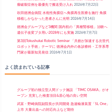
瘤破裂症例を最優先で搬送受け入れ
2026年7月22日
吹田徳洲会病院 水疱性角膜症へ角膜再生医療を施行 角膜
移植しかなかった患者さんに光明
2026年7月14日
徳洲会グループなど3機関 国内初の「異種腎移植」治験へ
遺伝子改変ブタ用い2028年にも実施
2026年7月7日
第3回Tokushukai Robotic Seminar 「共創が加速する次世代
ロボット手術」テーマに 徳洲会内外の各診療科・工学系専
門家が最新知見発信
2026年7月1日
よく読まれている記事
グループ初の独立型人間ドック施設 「TIMC OSAKA」がオ
ープン 充実した検査項目&居心地の良い空間
武富・野崎病院副院長が共同開発 急速輸液装置「SL One」
上市 大量出血への対応向上など期待