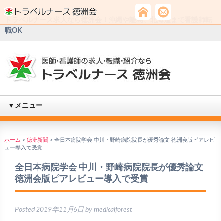
トラベルナース求人なら徳洲会！沖縄や離島、北海道まで看護師転
職OK
▼メニュー
ホーム
>
徳洲新聞
>
全日本病院学会 中川・野崎病院院長が優秀論文 徳洲会版ピアレビ
ュー導入で受賞
全日本病院学会 中川・野崎病院院長が優秀論文
徳洲会版ピアレビュー導入で受賞
Posted
2019年11月6日
by
medicalforest