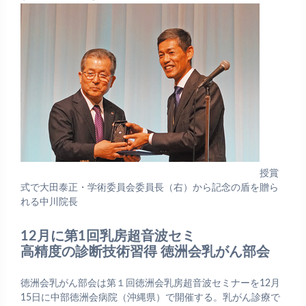
授賞
式で大田泰正・学術委員会委員長（右）から記念の盾を贈ら
れる中川院長
12月に第1回乳房超音波セミ
高精度の診断技術習得 徳洲会乳がん部会
徳洲会乳がん部会は第１回徳洲会乳房超音波セミナーを12月
15日に中部徳洲会病院（沖縄県）で開催する。乳がん診療で