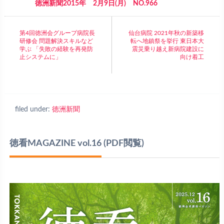
徳洲新聞2015年 2月9日(月) NO.966
第4回徳洲会グループ病院長
仙台病院 2021年秋の新築移
研修会 問題解決スキルなど
転へ地鎮祭を挙行 東日本大
学ぶ 「失敗の経験を再発防
震災乗り越え新病院建設に
止システムに」
向け着工
filed under:
徳洲新聞
徳看MAGAZINE vol.16
(PDF閲覧)