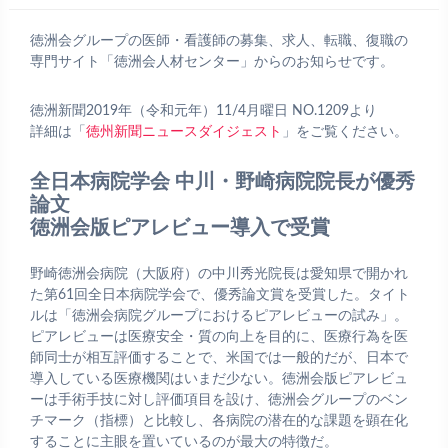
徳洲会グループの医師・看護師の募集、求人、転職、復職の
専門サイト「徳洲会人材センター」からのお知らせです。
徳洲新聞2019年（令和元年）11/4月曜日 NO.1209より
詳細は「
徳州新聞ニュースダイジェスト
」をご覧ください。
全日本病院学会 中川・野崎病院院長が優秀
論文
徳洲会版ピアレビュー導入で受賞
野崎徳洲会病院（大阪府）の中川秀光院長は愛知県で開かれ
た第61回全日本病院学会で、優秀論文賞を受賞した。タイト
ルは「徳洲会病院グループにおけるピアレビューの試み」。
ピアレビューは医療安全・質の向上を目的に、医療行為を医
師同士が相互評価することで、米国では一般的だが、日本で
導入している医療機関はいまだ少ない。徳洲会版ピアレビュ
ーは手術手技に対し評価項目を設け、徳洲会グループのベン
チマーク（指標）と比較し、各病院の潜在的な課題を顕在化
することに主眼を置いているのが最大の特徴だ。