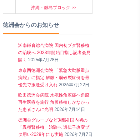
沖縄・離島ブロック
徳洲会からのお知らせ
湘南鎌倉総合病院 国内初ブタ腎移植
の治験へ 2028年開始目指し記者会見
開く
2026年7月28日
東京西徳洲会病院 「緊急大動脈重点
病院」に指定 解離・瘤破裂症例を最
優先で搬送受け入れ
2026年7月22日
吹田徳洲会病院 水疱性角膜症へ角膜
再生医療を施行 角膜移植しかなかっ
た患者さんに光明
2026年7月14日
徳洲会グループなど3機関 国内初の
「異種腎移植」治験へ 遺伝子改変ブ
タ用い2028年にも実施
2026年7月7日