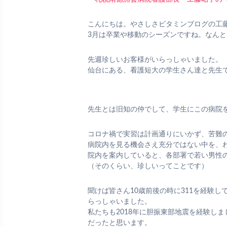
こんにちは。やさしさビタミンブログの工
3月は卒業や移動のシーズンですね。なん
先週珍しいお客様がいらっしゃいました。
仙台にある、看護短大の学生さん達と先生
先生とは旧知の仲でして、学生にこの病院
コロナ禍で実習は計画通りにいかず、苦難
病院内を見る機会さえ充分ではない中を、
院内を案内していると、各部署で若い男性
（そのくらい、珍しいってことです）
聞けば皆さん10歳前後の時に311を経験
らっしゃいました。
私たちも2018年に胆振東部地震を経験し
だったと思います。