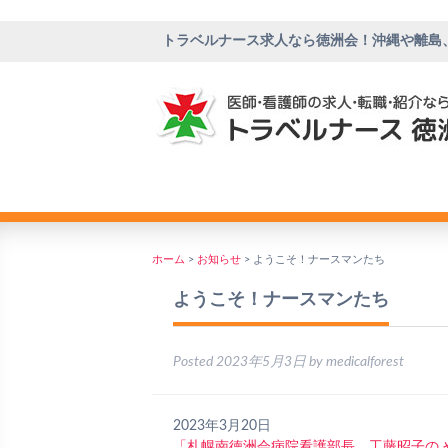
トラベルナース求人なら徳洲会！沖縄や離島
ホーム
>
お知らせ
>
ようこそ！ナースマンたち
ようこそ！ナースマンたち
Posted
2023年5月3日
by
medicalforest
2023年3月20日
「札幌南徳洲会病院看護部長 工藤昭子の 