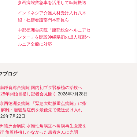
参画病院救急車を活用して転院搬送
インドネシア介護人材受け入れ八木
沼・社徳看護部門本部長ら
中部徳洲会病院「腹部総合ヘルニアセ
ンター」を開設沖縄県初の成人腹部ヘ
ルニア全般に対応
フブログ
南鎌倉総合病院 国内初ブタ腎移植の治験へ
028年開始目指し記者会見開く
2026年7月28日
京西徳洲会病院 「緊急大動脈重点病院」に指
 解離・瘤破裂症例を最優先で搬送受け入れ
026年7月22日
田徳洲会病院 水疱性角膜症へ角膜再生医療を
行 角膜移植しかなかった患者さんに光明