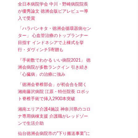
全日本病院学会 中川・野崎病院院長
が優秀論文 徳洲会版ピアレビュー導
入で受賞
「ハラパンキタ・徳洲会循環器病セン
ター」 心血管治療のトップランナー
目指す インドネシアで上棟式を挙
行・ダヴィンチ5寄贈も
『手術数でわかる いい病院2021』 徳
洲会病院が多数ランクイン 引き続き
「心臓病」の治療に強み
「徳洲会脊椎部会」が初会合を開く
湘南藤沢病院 江原・特任院長 ロボッ
ト脊椎手術で挿入2900本突破
湘南エリア介護4施設 神奈川県のコロ
ナ専用病棟支援 介護職がレッドゾー
ンで生活介助
仙台徳洲会病院市の“下り搬送事業”に