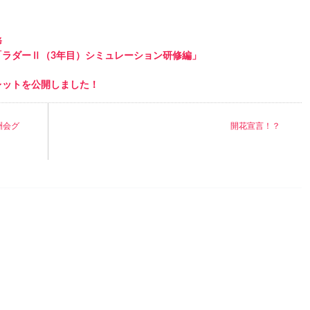
修
「ラダーⅡ（3年目）シミュレーション研修編」
レットを公開しました！
洲会グ
開花宣言！？