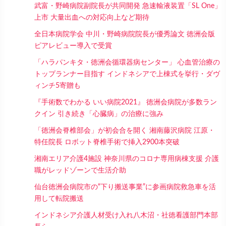
武富・野崎病院副院長が共同開発 急速輸液装置「SL One」
上市 大量出血への対応向上など期待
全日本病院学会 中川・野崎病院院長が優秀論文 徳洲会版
ピアレビュー導入で受賞
「ハラパンキタ・徳洲会循環器病センター」 心血管治療の
トップランナー目指す インドネシアで上棟式を挙行・ダヴ
ィンチ5寄贈も
『手術数でわかる いい病院2021』 徳洲会病院が多数ラン
クイン 引き続き「心臓病」の治療に強み
「徳洲会脊椎部会」が初会合を開く 湘南藤沢病院 江原・
特任院長 ロボット脊椎手術で挿入2900本突破
湘南エリア介護4施設 神奈川県のコロナ専用病棟支援 介護
職がレッドゾーンで生活介助
仙台徳洲会病院市の“下り搬送事業”に参画病院救急車を活
用して転院搬送
インドネシア介護人材受け入れ八木沼・社徳看護部門本部