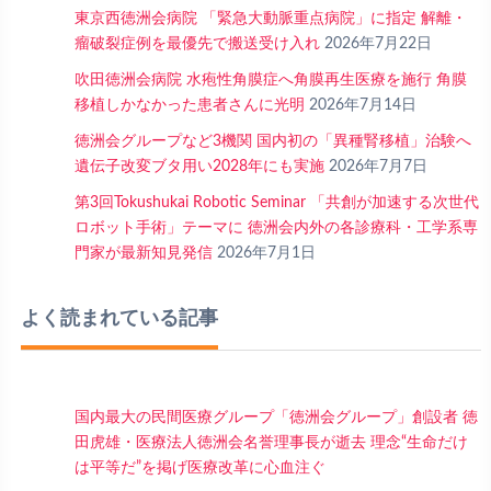
東京西徳洲会病院 「緊急大動脈重点病院」に指定 解離・
瘤破裂症例を最優先で搬送受け入れ
2026年7月22日
吹田徳洲会病院 水疱性角膜症へ角膜再生医療を施行 角膜
移植しかなかった患者さんに光明
2026年7月14日
徳洲会グループなど3機関 国内初の「異種腎移植」治験へ
遺伝子改変ブタ用い2028年にも実施
2026年7月7日
第3回Tokushukai Robotic Seminar 「共創が加速する次世代
ロボット手術」テーマに 徳洲会内外の各診療科・工学系専
門家が最新知見発信
2026年7月1日
よく読まれている記事
国内最大の民間医療グループ「徳洲会グループ」創設者 徳
田虎雄・医療法人徳洲会名誉理事長が逝去 理念“生命だけ
は平等だ”を掲げ医療改革に心血注ぐ