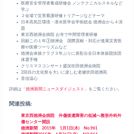
医療安全管理者養成研修会 ノンテクニカルスキルなど
学ぶ
２会場で災害看護研修トリアージなどテーマ
日本高気圧環境・潜水医学会学術総会 徳洲会から４演
題
東京西徳洲会病院 お寺で中間管理者研修
回顧この１年③徳洲会 国際貢献・対応が進展災害医
療や医療ツーリズムなど
徳洲会体操クラブ３年ぶりに表彰台全日本体操競技団
体選手権
クリスマスコンサート盛況吹田徳洲会病院
2回目の文化祭を大いに楽しむ老健吹田徳洲苑
音信温心
詳細は「
徳洲新聞ニュースダイジェスト
」をご覧ください。
関連投稿:
東京西徳洲会病院 外傷後遺障害の低減へ整形外科外
傷センター開設
徳洲新聞 2015年 1月1日(木) No.961