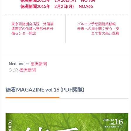
徳洲新聞2015年 1月26日(月) NO.964
徳洲新聞2015年 2月2日(月) NO.965
東京西徳洲会病院 外傷後
グループ予想図新築移転
遺障害の低減へ整形外科外
未来への扉を開く安心・安
傷センター開設
全で質の高い医療
filed under:
徳洲新聞
タグ:
徳洲新聞
徳看MAGAZINE vol.16
(PDF閲覧)