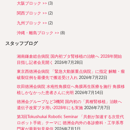
大阪ブロック
(3)
関西ブロック
(2)
九州ブロック
(2)
沖縄・離島ブロック
(8)
スタッフブログ
湘南鎌倉総合病院 国内初ブタ腎移植の治験へ 2028年開始
目指し記者会見開く
2026年7月28日
東京西徳洲会病院 「緊急大動脈重点病院」に指定 解離・瘤
破裂症例を最優先で搬送受け入れ
2026年7月22日
吹田徳洲会病院 水疱性角膜症へ角膜再生医療を施行 角膜移
植しかなかった患者さんに光明
2026年7月14日
徳洲会グループなど3機関 国内初の「異種腎移植」治験へ
遺伝子改変ブタ用い2028年にも実施
2026年7月7日
第3回Tokushukai Robotic Seminar 「共創が加速する次世代
ロボット手術」テーマに 徳洲会内外の各診療科・工学系専
門家が最新知見発信
2026年7月1日