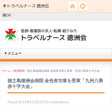
トラベルナース求人なら徳洲会！沖縄や離島、北海道まで看護師転
職OK
▼メニュー
ホーム
>
徳洲新聞
>
徳之島徳洲会病院 金色有功章を受章「九州八県赤十字大会」
徳之島徳洲会病院 金色有功章を受章「九州八県
赤十字大会」
Posted
2015年12月23日
by
medicalforest