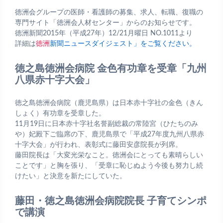
徳洲会グループの医師・看護師の募集、求人、転職、復職の
専門サイト「徳洲会人材センター」からのお知らせです。
徳洲新聞2015年（平成27年）12/21月曜日 NO.1011より
詳細は
徳洲
新聞ニュースダイジェスト」をご覧ください。
徳之島徳洲会病院 金色有功章を受章「九州
八県赤十字大会」
徳之島徳洲会病院（鹿児島県）は日本赤十字社の金色（きん
しょく）有功章を受章した。
11月19日に日本赤十字社名誉副総裁の常陸宮（ひたちのみ
や）妃殿下ご臨席の下、鹿児島県で「平成27年度九州八県赤
十字大会」が行われ、表彰式に藤田安彦院長が列席。
藤田院長は「大変光栄なこと。徳洲会にとっても素晴らしい
ことです」と胸を張り、「受章に恥じぬよう今後も努力し続
けたい」と決意を新たにしていた。
藤田・徳之島徳洲会病院院長 子育てシンポ
で講演