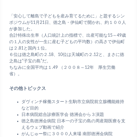
「安心して離島で子どもを産み育てるために」と題するシン
ポジウムが11月21日、徳之島・伊仙町で開かれ、約１００人
が参加した。
合計特殊出生率（人口統計上の指標で、出産可能な15～49歳
の１人の女性が一生に産む子どもの平均数）の高さで伊仙町
は２.81と国内１位。
６位は徳之島町の２.18、10位は天城町の２.12と、まさに徳
之島は“子宝の島”だ。
ちなみに全国平均は１.49 （２００８～12年 厚生労働
省）。
その他トピックス
ダヴィンチ稼働スタート生駒市立病院前立腺機能維持
など目的
日本病院総合診療医学会 徳洲会から３演題
徳之島徳洲会病院 日本一の子宝の島の周産期医療を支
えるウェブ動画で紹介
がんじゅー祭に３０００人来場 南部徳洲会病院