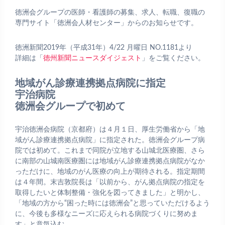
徳洲会グループの医師・看護師の募集、求人、転職、復職の
専門サイト「徳洲会人材センター」からのお知らせです。
徳洲新聞2019年（平成31年）4/22 月曜日 NO.1181より
詳細は「
徳州新聞ニュースダイジェスト
」をご覧ください。
地域がん診療連携拠点病院に指定
宇治病院
徳洲会グループで初めて
宇治徳洲会病院（京都府）は４月１日、厚生労働省から「地
域がん診療連携拠点病院」に指定された。徳洲会グループ病
院では初めて。これまで同院が立地する山城北医療圏、さら
に南部の山城南医療圏には地域がん診療連携拠点病院がなか
っただけに、地域のがん医療の向上が期待される。指定期間
は４年間。末吉敦院長は「以前から、がん拠点病院の指定を
取得したいと体制整備・強化を図ってきました」と明かし、
「地域の方から“困った時には徳洲会”と思っていただけるよう
に、今後も多様なニーズに応えられる病院づくりに努めま
す」と意気込む。