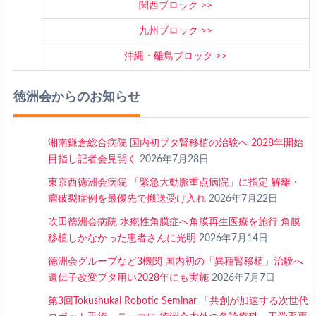
関西ブロック
九州ブロック
沖縄・離島ブロック
徳洲会からのお知らせ
湘南鎌倉総合病院 国内初ブタ腎移植の治験へ 2028年開始
目指し記者会見開く
2026年7月28日
東京西徳洲会病院 「緊急大動脈重点病院」に指定 解離・
瘤破裂症例を最優先で搬送受け入れ
2026年7月22日
吹田徳洲会病院 水疱性角膜症へ角膜再生医療を施行 角膜
移植しかなかった患者さんに光明
2026年7月14日
徳洲会グループなど3機関 国内初の「異種腎移植」治験へ
遺伝子改変ブタ用い2028年にも実施
2026年7月7日
第3回Tokushukai Robotic Seminar 「共創が加速する次世代