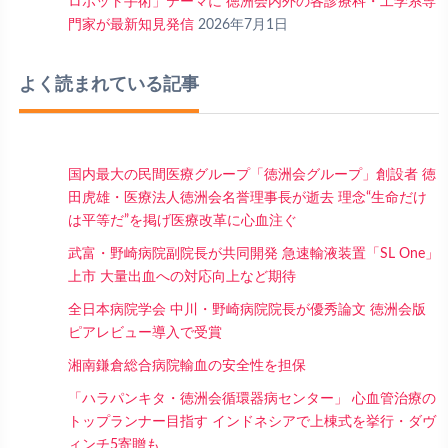
ロボット手術」テーマに 徳洲会内外の各診療科・工学系専
門家が最新知見発信
2026年7月1日
よく読まれている記事
国内最大の民間医療グループ「徳洲会グループ」創設者 徳
田虎雄・医療法人徳洲会名誉理事長が逝去 理念“生命だけ
は平等だ”を掲げ医療改革に心血注ぐ
武富・野崎病院副院長が共同開発 急速輸液装置「SL One」
上市 大量出血への対応向上など期待
全日本病院学会 中川・野崎病院院長が優秀論文 徳洲会版
ピアレビュー導入で受賞
湘南鎌倉総合病院輸血の安全性を担保
「ハラパンキタ・徳洲会循環器病センター」 心血管治療の
トップランナー目指す インドネシアで上棟式を挙行・ダヴ
ィンチ5寄贈も