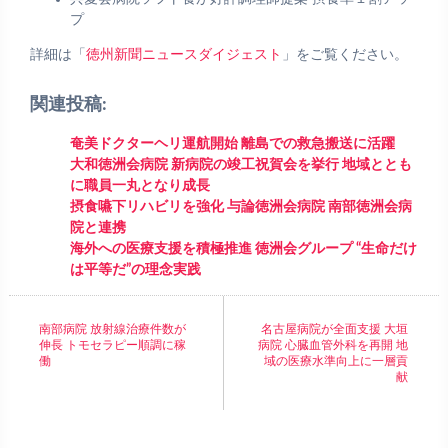
プ
詳細は「
徳州新聞ニュースダイジェスト
」をご覧ください。
関連投稿:
奄美ドクターヘリ運航開始 離島での救急搬送に活躍
大和徳洲会病院 新病院の竣工祝賀会を挙行 地域ととも
に職員一丸となり成長
摂食嚥下リハビリを強化 与論徳洲会病院 南部徳洲会病
院と連携
海外への医療支援を積極推進 徳洲会グループ “生命だけ
は平等だ”の理念実践
南部病院 放射線治療件数が
名古屋病院が全面支援 大垣
伸長 トモセラピー順調に稼
病院 心臓血管外科を再開 地
働
域の医療水準向上に一層貢
献