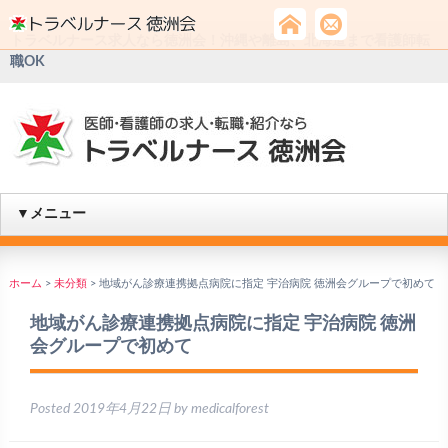
トラベルナース求人なら徳洲会！沖縄や離島、北海道まで看護師転
職OK
▼メニュー
ホーム
>
未分類
>
地域がん診療連携拠点病院に指定 宇治病院 徳洲会グループで初めて
地域がん診療連携拠点病院に指定 宇治病院 徳洲
会グループで初めて
Posted
2019年4月22日
by
medicalforest