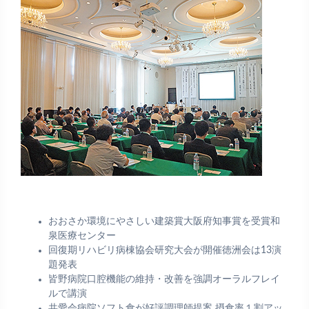
おおさか環境にやさしい建築賞大阪府知事賞を受賞和
泉医療センター
回復期リハビリ病棟協会研究大会が開催徳洲会は13演
題発表
皆野病院口腔機能の維持・改善を強調オーラルフレイ
ルで講演
共愛会病院ソフト食が好評調理師提案 摂食率１割アッ