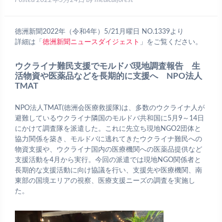
Posted
2022年5月24日
by
medicalforest
徳洲新聞2022年（令和4年）5/21月曜日 NO.1339より
詳細は「
徳洲新聞ニュースダイジェスト
」をご覧ください。
ウクライナ難民支援でモルドバ現地調査報告 生
活物資や医薬品などを長期的に支援へ NPO法人
TMAT
NPO法人TMAT(徳洲会医療救援隊)は、多数のウクライナ人が
避難しているウクライナ隣国のモルドバ共和国に5月9～14日
にかけて調査隊を派遣した。これに先立ち現地NGO2団体と
協力関係を築き、モルドバに逃れてきたウクライナ難民への
物資支援や、ウクライナ国内の医療機関への医薬品提供など
支援活動を4月から実行。今回の派遣では現地NGO関係者と
長期的な支援活動に向け協議を行い、支援先や医療機関、南
東部の国境エリアの視察、医療支援ニーズの調査を実施し
た。