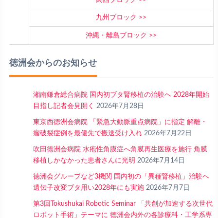
九州ブロック
沖縄・離島ブロック
徳洲会からのお知らせ
湘南鎌倉総合病院 国内初ブタ腎移植の治験へ 2028年開始
目指し記者会見開く
2026年7月28日
東京西徳洲会病院 「緊急大動脈重点病院」に指定 解離・
瘤破裂症例を最優先で搬送受け入れ
2026年7月22日
吹田徳洲会病院 水疱性角膜症へ角膜再生医療を施行 角膜
移植しかなかった患者さんに光明
2026年7月14日
徳洲会グループなど3機関 国内初の「異種腎移植」治験へ
遺伝子改変ブタ用い2028年にも実施
2026年7月7日
第3回Tokushukai Robotic Seminar 「共創が加速する次世代
ロボット手術」テーマに 徳洲会内外の各診療科・工学系専